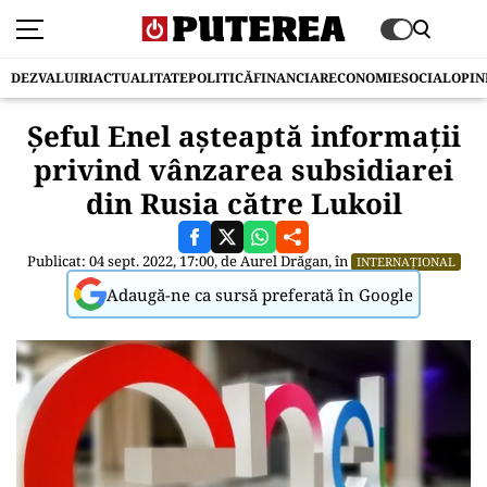
DEZVALUIRI
ACTUALITATE
POLITICĂ
FINANCIAR
ECONOMIE
SOCIAL
OPIN
Şeful Enel aşteaptă informaţii
privind vânzarea subsidiarei
din Rusia către Lukoil
Publicat: 04 sept. 2022, 17:00, de
Aurel Drăgan
, în
INTERNAȚIONAL
Adaugă-ne ca sursă preferată în Google