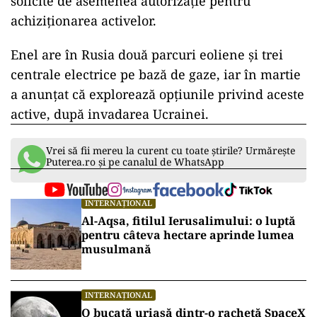
solicite de asemenea autorizaţie pentru
achiziţionarea activelor.
Enel are în Rusia două parcuri eoliene şi trei
centrale electrice pe bază de gaze, iar în martie
a anunţat că explorează opţiunile privind aceste
active, după invadarea Ucrainei.
Vrei să fii mereu la curent cu toate știrile? Urmărește
Puterea.ro și pe canalul de WhatsApp
INTERNAȚIONAL
Al-Aqsa, fitilul Ierusalimului: o luptă
pentru câteva hectare aprinde lumea
musulmană
INTERNAȚIONAL
O bucată uriașă dintr-o rachetă SpaceX