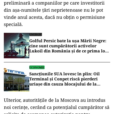
preliminară a companiilor pe care investitorii
din aşa-numitele ţări neprietenoase nu le pot
vinde anul acesta, dacă nu obţin o permisiune
specială.
ENERGIE
Golful Persic bate la ușa Mării Negre:
cine sunt cumpărătorii activelor
Lukoil din România și de ce prima lor
grijă este perimetrul Trident
ECONOMIE
Sancțiunile SUA lovesc în plin: Oil
Terminal și Conpet riscă pierderi
uriașe din cauza blocajului de la
Petrotel
Ulterior, autorităţile de la Moscova au introdus
noi cerinţe, cerând ca potenţialul cumpărător să