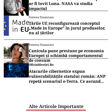
ar fi lovit Luna. NASA va studia
impactul
Puterea Financiara
Țările UE reconfigurează conceptul
„Made in Europe” în jurul produselor,
nu al țărilor
Puterea Financiara
Canicula pune presiune pe economia
Europei și schimbă comportamentul
de consum
Oficiuldestiri.ro
Atacurile cibernetice expun
vulnerabilitățile statului român: ANP
repetă scenariul e‑Terra. Ce ascund
comunicările oficiale și cine răspunde
pentru mentenanța IT a instituțiilor
publice
Alte Articole Importante