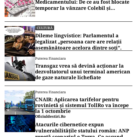
Medicamentului: De ce au fost blocate
temporar la vânzare Colebil și
Panzcebil
CULTURĂ
Dileme lingvistice: Parlamentul a
legalizat „persoana care are relații
asemănătoare acelora dintre soți”.
Puterea Financiara
Transgaz vrea să devină acționar la
dezvoltatorul unui terminal american
de gaze naturale lichefiate
Puterea Financiara
CNAIR: Aplicarea tarifelor pentru
rovinietă și sistemul TollRo va începe
la 1 octombrie
Oficiuldestiri.ro
Atacurile cibernetice expun
vulnerabilitățile statului român: ANP
repetă scenariul e‑Terra. Ce ascund