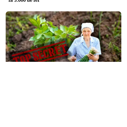
LIFESTYLE
Ce se pune la rădăcina leușteanului ca să
crească de doi metri. Calendarul care îți
dublează recolta de frunze
TOS
Politica Cookies
Protecția Datelor Personale
Despre Noi
Publicitate
Echipa