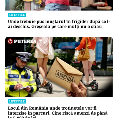
LIFESTYLE
Unde trebuie pus muștarul în frigider după ce l-
ai deschis. Greșeala pe care mulți nu o știau
LIFESTYLE
Locul din România unde trotinetele vor fi
interzise în parcuri. Cine riscă amenzi de până
la 5.000 de lei