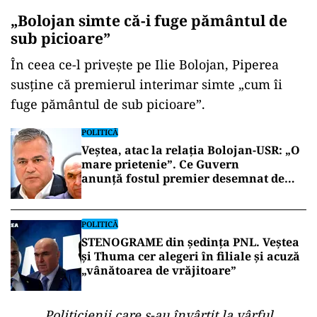
„Bolojan simte că-i fuge pământul de
sub picioare”
În ceea ce-l privește pe Ilie Bolojan, Piperea
susține că premierul interimar simte „cum îi
fuge pământul de sub picioare”.
POLITICĂ
Veștea, atac la relația Bolojan-USR: „O
mare prietenie”. Ce Guvern
anunță fostul premier desemnat de
Nicușor Dan
POLITICĂ
STENOGRAME din ședința PNL. Veștea
și Thuma cer alegeri în filiale și acuză
„vânătoarea de vrăjitoare”
„
Politicienii care s-au învârtit la vârful