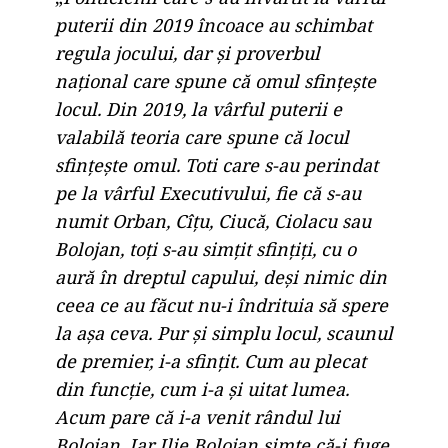
puterii din 2019 încoace au schimbat
regula jocului, dar și proverbul
național care spune că omul sfințește
locul. Din 2019, la vârful puterii e
valabilă teoria care spune că locul
sfințește omul. Toti care s-au perindat
pe la vârful Executivului, fie că s-au
numit Orban, Cîțu, Ciucă, Ciolacu sau
Bolojan, toți s-au simțit sfințiți, cu o
aură în dreptul capului, deși nimic din
ceea ce au făcut nu-i îndrituia să spere
la așa ceva. Pur și simplu locul, scaunul
de premier, i-a sfințit. Cum au plecat
din funcție, cum i-a și uitat lumea.
Acum pare că i-a venit rândul lui
Bolojan. Iar Ilie Bolojan simte că-i fuge