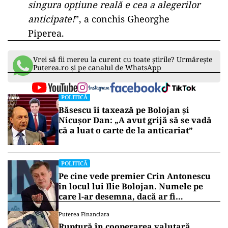
singura opțiune reală e cea a alegerilor
anticipate!
”, a conchis Gheorghe
Piperea.
Vrei să fii mereu la curent cu toate știrile? Urmărește
Puterea.ro și pe canalul de WhatsApp
POLITICĂ
Băsescu îi taxează pe Bolojan și
Nicușor Dan: „A avut grijă să se vadă
că a luat o carte de la anticariat”
POLITICĂ
Pe cine vede premier Crin Antonescu
în locul lui Ilie Bolojan. Numele pe
care l-ar desemna, dacă ar fi
președinte
Puterea Financiara
Ruptură în cooperarea valutară