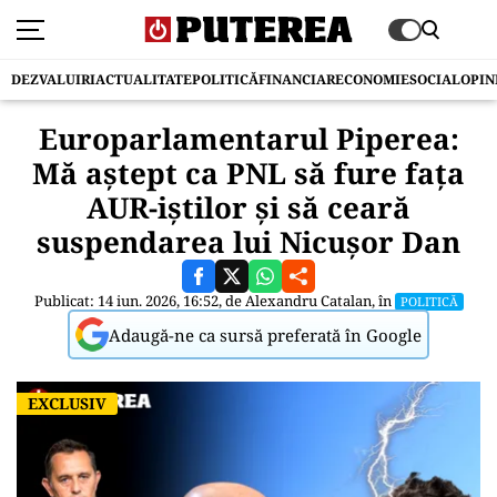
DEZVALUIRI
ACTUALITATE
POLITICĂ
FINANCIAR
ECONOMIE
SOCIAL
OPIN
Europarlamentarul Piperea:
Mă aștept ca PNL să fure fața
AUR-iștilor și să ceară
suspendarea lui Nicușor Dan
Publicat: 14 iun. 2026, 16:52, de
Alexandru Catalan
, în
POLITICĂ
Adaugă-ne ca sursă preferată în Google
EXCLUSIV