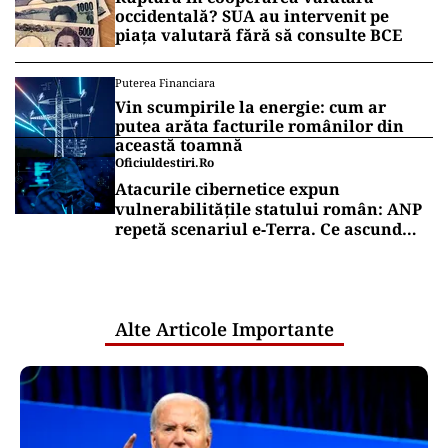
occidentală? SUA au intervenit pe
piața valutară fără să consulte BCE
Puterea Financiara
Vin scumpirile la energie: cum ar
putea arăta facturile românilor din
această toamnă
Oficiuldestiri.ro
Atacurile cibernetice expun
vulnerabilitățile statului român: ANP
repetă scenariul e‑Terra. Ce ascund
comunicările oficiale și cine răspunde
pentru mentenanța IT a instituțiilor
publice
Alte Articole Importante