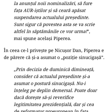
la anunțul noii nominalizări, să fure
fața AUR-iștilor și să ceară apăsat
suspendarea actualului președinte.
Sunt sigur că povestea asta se va scrie
altfel în săptămânile ce vor urma!
”,
mai spune același Piperea.
În ceea ce-l privește pe Nicușor Dan, Piperea e
de părere că și-a asumat o „poziție sinucigașă”.
„
Prin decizia de duminică dimineață,
consider că actualul președinte și-a
asumat o postură sinucigașă. Nu-i
înțeleg pe deplin demersal. Poate doar
dacă dorește să-și reverifice
legitimitatea prezidențială, dar și cea
de reformator proeuropean în fața