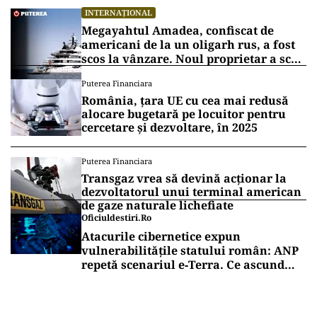
INTERNAȚIONAL
Megayahtul Amadea, confiscat de
americani de la un oligarh rus, a fost
scos la vânzare. Noul proprietar a scos
din conturi 187 de milioane de dolari
Puterea Financiara
România, țara UE cu cea mai redusă
alocare bugetară pe locuitor pentru
cercetare și dezvoltare, în 2025
Puterea Financiara
Transgaz vrea să devină acționar la
dezvoltatorul unui terminal american
de gaze naturale lichefiate
Oficiuldestiri.ro
Atacurile cibernetice expun
vulnerabilitățile statului român: ANP
repetă scenariul e‑Terra. Ce ascund
comunicările oficiale și cine răspunde
pentru mentenanța IT a instituțiilor
publice