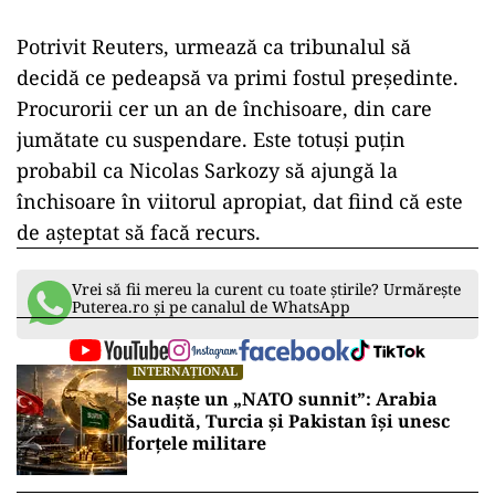
Potrivit Reuters, urmează ca tribunalul să
decidă ce pedeapsă va primi fostul preşedinte.
Procurorii cer un an de închisoare, din care
jumătate cu suspendare. Este totuşi puţin
probabil ca Nicolas Sarkozy să ajungă la
închisoare în viitorul apropiat, dat fiind că este
de aşteptat să facă recurs.
Vrei să fii mereu la curent cu toate știrile? Urmărește
Puterea.ro și pe canalul de WhatsApp
INTERNAȚIONAL
Se naște un „NATO sunnit”: Arabia
Saudită, Turcia și Pakistan își unesc
forțele militare