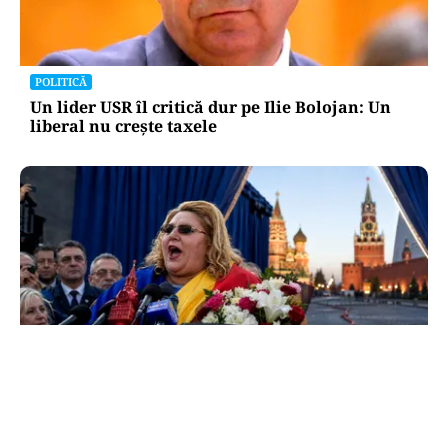
POLITICĂ
Un lider USR îl critică dur pe Ilie Bolojan: Un
liberal nu crește taxele
POLITICĂ
Tovarășa Șoșoacă: denunțată penal pentru