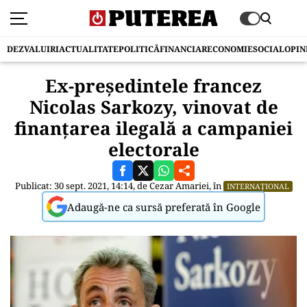
DEZVALUIRI
ACTUALITATE
POLITICĂ
FINANCIAR
ECONOMIE
SOCIAL
OPIN
Ex-președintele francez
Nicolas Sarkozy, vinovat de
finanţarea ilegală a campaniei
electorale
Publicat: 30 sept. 2021, 14:14, de
Cezar Amariei
, în
INTERNAȚIONAL
Adaugă-ne ca sursă preferată în Google