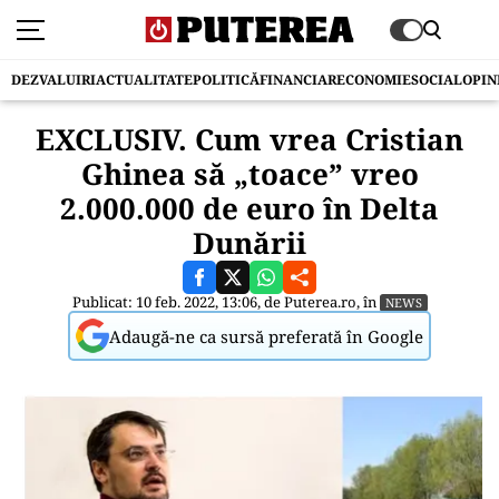
DEZVALUIRI
ACTUALITATE
POLITICĂ
FINANCIAR
ECONOMIE
SOCIAL
OPIN
EXCLUSIV. Cum vrea Cristian
Ghinea să „toace” vreo
2.000.000 de euro în Delta
Dunării
Publicat: 10 feb. 2022, 13:06, de
Puterea.ro
, în
NEWS
Adaugă-ne ca sursă preferată în Google