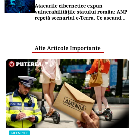
Atacurile cibernetice expun
vulnerabilitățile statului român: ANP
repetă scenariul e‑Terra. Ce ascund
comunicările oficiale și cine răspunde
pentru mentenanța IT a instituțiilor
publice
Alte Articole Importante
LIFESTYLE