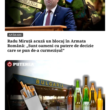
APĂRARE
Radu Miruță acuză un blocaj în Armata
Română: „Sunt oameni cu putere de decizie
care se pun de-a curmezișul”