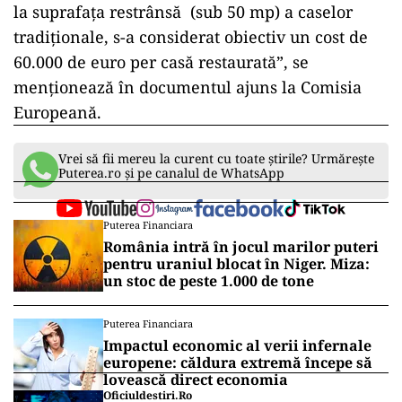
la suprafața restrânsă (sub 50 mp) a caselor
tradiționale, s-a considerat obiectiv un cost de
60.000 de euro per casă restaurată”, se
menționează în documentul ajuns la Comisia
Europeană.
Vrei să fii mereu la curent cu toate știrile? Urmărește
Puterea.ro și pe canalul de WhatsApp
Puterea Financiara
România intră în jocul marilor puteri
pentru uraniul blocat în Niger. Miza:
un stoc de peste 1.000 de tone
Puterea Financiara
Impactul economic al verii infernale
europene: căldura extremă începe să
lovească direct economia
Oficiuldestiri.ro