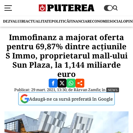
DEZVALUIRI
ACTUALITATE
POLITICĂ
FINANCIAR
ECONOMIE
SOCIAL
OPIN
Immofinanz a majorat oferta
pentru 69,87% dintre acțiunile
S Immo, proprietarul mall-ului
Sun Plaza, la 1,144 miliarde
euro
Publicat: 29 mart. 2021, 13:30, de
Răzvan Zamfir
, în
NEWS
Adaugă-ne ca sursă preferată în Google