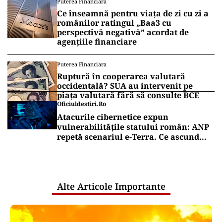
Puterea Financiara
Ce înseamnă pentru viața de zi cu zi a
românilor ratingul „Baa3 cu
perspectivă negativă” acordat de
agențiile financiare
Puterea Financiara
Ruptură în cooperarea valutară
occidentală? SUA au intervenit pe
piața valutară fără să consulte BCE
Oficiuldestiri.ro
Atacurile cibernetice expun
vulnerabilitățile statului român: ANP
repetă scenariul e‑Terra. Ce ascund
comunicările oficiale și cine răspunde
pentru mentenanța IT a instituțiilor
publice
Alte Articole Importante