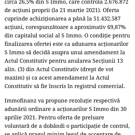
circa 26,5% din S Immo, care controla 2.676.872
de acțiuni proprii (la 21 martie 2021). Oferta
cuprinde achiziționarea a până la 51.432.587
acțiuni, corespunzătoare a aproximativ 69,87%
din capitalul social al S Immo. O condiție pentru
finalizarea ofertei este ca adunarea acționarilor
S Immo să decidă asupra unui amendament la
Actul Constitutiv pentru anularea Secțiunii 13
alin. (3) din Actul Constitutiv (drept de vot
maxim) și ca acest amendament la Actul
Constitutiv să fie înscris în registrul comercial.
Immofinanz va propune rezoluție respectivă
adunării ordinare a acționarilor S Immo din 30
aprilie 2021. Pentru oferta de preluare
voluntară de a dobândi o participație de control,
se aplică pragul minim legal de acceptare de