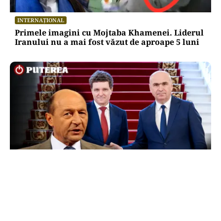
INTERNAȚIONAL
Primele imagini cu Mojtaba Khamenei. Liderul
Iranului nu a mai fost văzut de aproape 5 luni
POLITICĂ
Băsescu îi taxează pe Bolojan și Nicușor Dan:
„A avut grijă să se vadă că a luat o carte de la
anticariat”