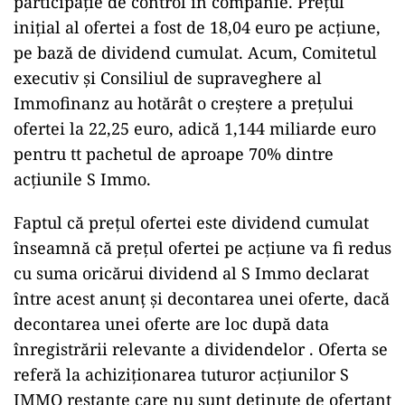
participație de control în companie. Prețul
inițial al ofertei a fost de 18,04 euro pe acțiune,
pe bază de dividend cumulat. Acum, Comitetul
executiv și Consiliul de supraveghere al
Immofinanz au hotărât o creștere a prețului
ofertei la 22,25 euro, adică 1,144 miliarde euro
pentru tt pachetul de aproape 70% dintre
acțiunile S Immo.
Faptul că prețul ofertei este dividend cumulat
înseamnă că prețul ofertei pe acțiune va fi redus
cu suma oricărui dividend al S Immo declarat
între acest anunț și decontarea unei oferte, dacă
decontarea unei oferte are loc după data
înregistrării relevante a dividendelor . Oferta se
referă la achiziționarea tuturor acțiunilor S
IMMO restante care nu sunt deținute de ofertant