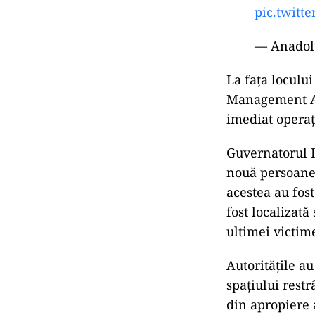
pic.twitt
— Anadolu
La fața loculu
Management A
imediat operaț
Guvernatorul 
nouă persoane 
acestea au fost
fost localizată
ultimei victim
Autoritățile au
spațiului restr
din apropiere a