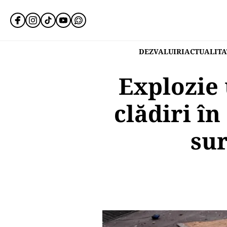
DEZVALUIRI
ACTUALITA
Explozie
clădiri î
su