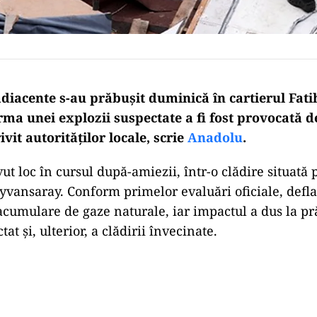
adiacente s-au prăbușit duminică în cartierul Fati
urma unei explozii suspectate a fi fost provocată d
ivit autorităților locale, scrie
Anadolu
.
ut loc în cursul după-amiezii, într-o clădire situată 
Ayvansaray. Conform primelor evaluări oficiale, deflag
 acumulare de gaze naturale, iar impactul a dus la p
at și, ulterior, a clădirii învecinate.