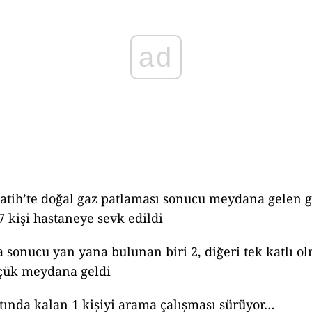
ad
Fatih’te doğal gaz patlaması sonucu meydana gelen 
7 kişi hastaneye sevk edildi
a sonucu yan yana bulunan biri 2, diğeri tek katlı o
çük meydana geldi
ltında kalan 1 kişiyi arama çalışması sürüyor…