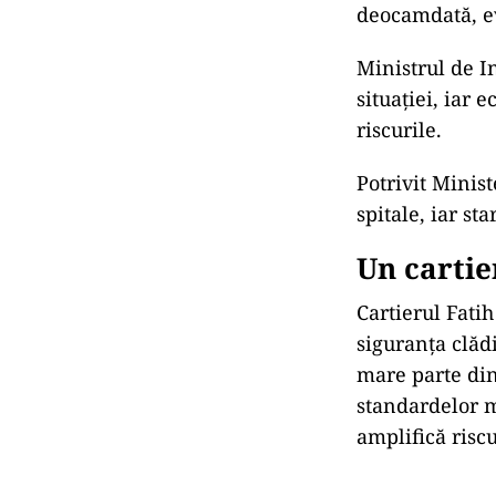
deocamdată, ev
Ministrul de I
situației, iar
riscurile.
Potrivit Minist
spitale, iar st
Un cartie
Cartierul Fatih
siguranța clădi
mare parte din
standardelor m
amplifică riscu