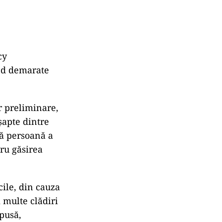
cy
ind demarate
or preliminare,
șapte dintre
ltă persoană a
tru găsirea
cile, din cauza
i multe clădiri
spusă,