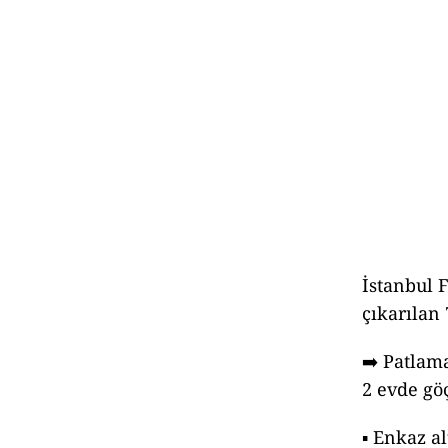
İstanbul 
çıkarılan 
➡️ Patlam
2 evde gö
▪️ Enkaz a