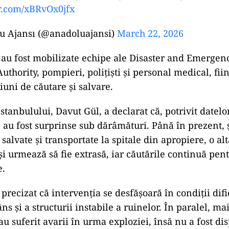
er.com/xBRvOx0jfx
 Ajansı (@anadoluajansi)
March 22, 2026
i au fost mobilizate echipe ale
Disaster and Emergen
uthority
, pompieri, polițiști și personal medical, fi
iuni de căutare și salvare.
Istanbulului,
Davut Gül
, a declarat că, potrivit datel
au fost surprinse sub dărâmături. Până în prezent, 
 salvate și transportate la spitale din apropiere, o a
 și urmează să fie extrasă, iar căutările continuă pen
e.
 precizat că intervenția se desfășoară în condiții difi
âns și a structurii instabile a ruinelor. În paralel, ma
u suferit avarii în urma exploziei, însă nu a fost di