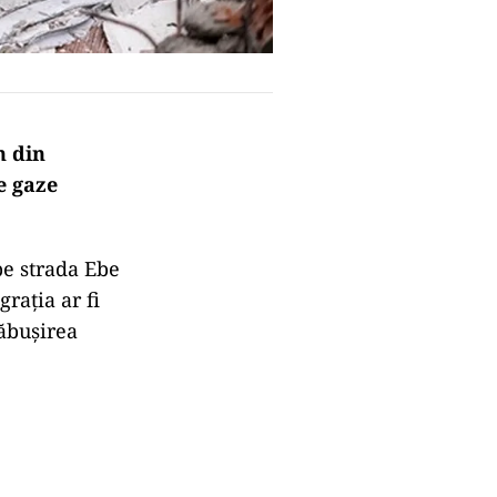
h din
e gaze
pe strada Ebe
rația ar fi
răbușirea