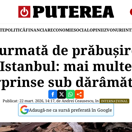
TE
POLITICĂ
FINANCIAR
ECONOMIE
SOCIAL
OPINII
ZVONURI
IN
 urmată de prăbușir
n Istanbul: mai mult
rprinse sub dărâmăt
Publicat: 22 mart. 2026, 14:17, de
Andrei Ceausescu
, în
INTERNAȚIONAL
Adaugă-ne ca sursă preferată în Google