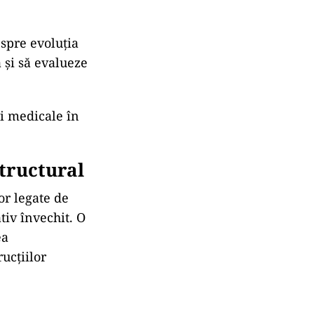
espre evoluția
 și să evalueze
ri medicale în
tructural
or legate de
tiv învechit. O
ea
ucțiilor