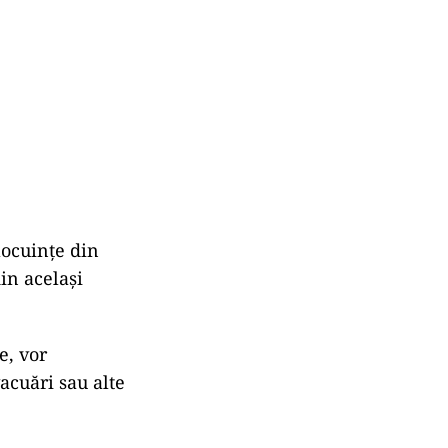
locuințe din
in același
e, vor
acuări sau alte