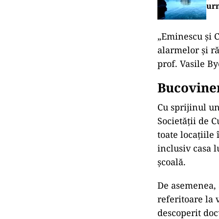
urm
„Eminescu și C
alarmelor și r
prof. Vasile By
Bucovinen
Cu sprijinul u
Societății de 
toate locațiile
inclusiv casa 
școală.
De asemenea, a
referitoare la 
descoperit doc