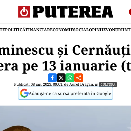
TE
POLITICĂ
FINANCIAR
ECONOMIE
SOCIAL
OPINII
ZVONURI
IN
minescu și Cernăuți
ra pe 13 ianuarie (t
Publicat: 08 ian. 2023, 09:01, de
Aurel Drăgan
, în
CULTURĂ
Adaugă-ne ca sursă preferată în Google