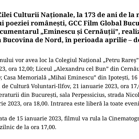
Zilei Culturii Naționale, la 173 de ani de la
i poeziei românești, GCC Film Global Bucu
cumentarul „Eminescu și Cernăuții”, realiz
în Bucovina de Nord, în perioada aprilie –
mului vor avea loc la Colegiul Național „Petru Rareș
23, ora 12,00; Liceul „Alexandru cel Bun” din Cernău
0; Casa Memorială „Mihai Eminescu” din Ipotești, 16
 de Cultură Voluntari-Ilfov, 21 ianuarie 2023, ora 17
eraturii din București, sala Perpessicius, strada Nic
rie 2023, ora 18,00. Intrarea este liberă la toate eve
ta de 15 ianuarie 2023, filmul va rula la Cinematog
zilnic de la ora 17,00.