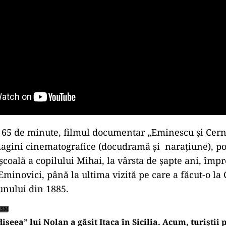
 65 de minute, filmul documentar „Eminescu și Cern
magini cinematografice (docudramă și narațiune), po
 școală a copilului Mihai, la vârsta de șapte ani, împ
minovici, până la ultima vizită pe care a făcut-o la 
unului din 1885.
ISM
iseea” lui Nolan a găsit Itaca în Sicilia. Acum, turiștii