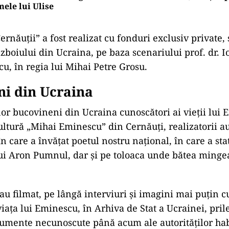
ele lui Ulise
ernăuții” a fost realizat cu fonduri exclusiv private
ăzboiului din Ucraina, pe baza scenariului prof. dr. I
cu, în regia lui Mihai Petre Grosu.
i din Ucraina
nor bucovineni din Ucraina cunoscători ai vieții lui 
Cultură „Mihai Eminescu” din Cernăuți, realizatorii au
 în care a învățat poetul nostru național, în care a sta
lui Aron Pumnul, dar și pe toloaca unde bătea mingea
u filmat, pe lângă interviuri și imagini mai puțin 
viața lui Eminescu, în Arhiva de Stat a Ucrainei, pril
umente necunoscute până acum ale autorităților hab