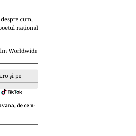
c despre cum,
poetul național
Film Worldwide
.ro și pe
avana, de ce n-