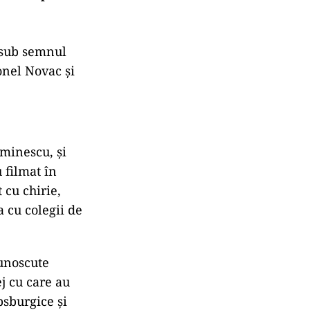
, sub semnul
onel Novac și
Eminescu, și
 filmat în
t cu chirie,
 cu colegii de
cunoscute
ej cu care au
sburgice și