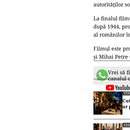
autorităților s
La finalul film
după 1944, pro
al românilor î
Filmul este p
și Mihai Petre
Vrei să f
canalul
CU
Cut
ar
CU