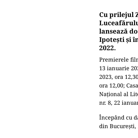
Cu prilejul 
Luceafărulu
lansează do
Ipotești și 
2022.
Premierele fil
13 ianuarie 20
2023, ora 12,3
ora 12,00; Casa
Național al Lit
nr. 8, 22 ianua
Începând cu da
din București, 