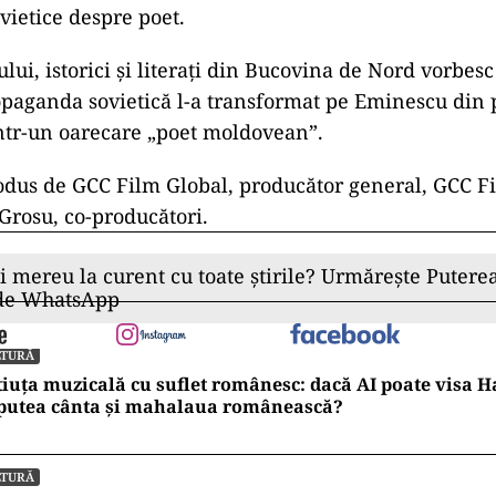
ovietice despre poet.
ului, istorici și literați din Bucovina de Nord vorbes
paganda sovietică l-a transformat pe Eminescu din 
ntr-un oarecare „poet moldovean”.
rodus de GCC Film Global, producător general, GCC 
 Grosu, co-producători.
ii mereu la curent cu toate știrile? Urmărește Puterea
 de WhatsApp
LTURĂ
iuța muzicală cu suflet românesc: dacă AI poate visa H
 putea cânta și mahalaua românească?
LTURĂ