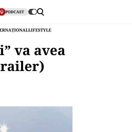
PODCAST
TERNAȚIONAL
LIFESTYLE
i” va avea
railer)