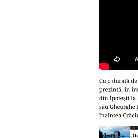
Cu o durată de
prezintă, în i
din Ipotești la
său Gheorghe E
înaintea Crăci
TUR
„Od