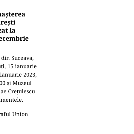
 nașterea
rești
at la
 decembrie
” din Suceava,
ți, 15 ianuarie
 ianuarie 2023,
,00 și Muzeul
olae Crețulescu
nimentele.
raful Union