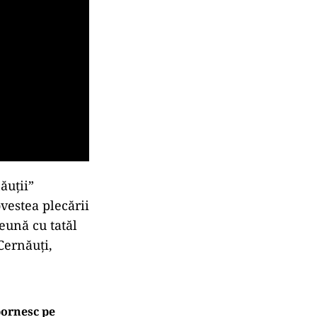
ăuții”
vestea plecării
reună cu tatăl
Cernăuți,
 pornesc pe