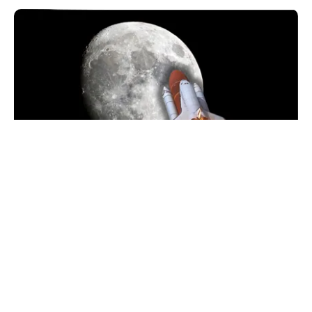
INTERNAȚIONAL
O bucată uriașă dintr-o rachetă SpaceX ar fi
lovit Luna. NASA va studia impactul
TOS
Politica Cookies
Protecția Datelor Personale
Despre Noi
Publicitate
Echipa
© 2026, toate drepturile rezervate puterea.ro