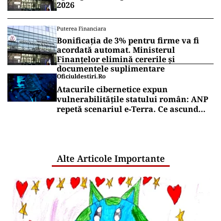
2026
Puterea Financiara
Bonificația de 3% pentru firme va fi
acordată automat. Ministerul
Finanțelor elimină cererile și
documentele suplimentare
Oficiuldestiri.ro
Atacurile cibernetice expun
vulnerabilitățile statului român: ANP
repetă scenariul e‑Terra. Ce ascund
comunicările oficiale și cine răspunde
pentru mentenanța IT a instituțiilor
publice
Alte Articole Importante