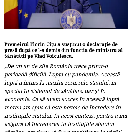
Premeirul Florin Cîțu a susținut o declarație de
presă după ce l-a demis din funcția de ministru al
Sănătății pe Vlad Voiculescu.
„De un an de zile România trece printr-o
perioadă dificilă. Lupta cu pandemia. Această
luptă a întins la maxim resursele statului, în
special în sistemul de sănătate, dar și în
economie. Ca să avem succes în această luptă
mereu am spus că este nevoie de încredere în
instituțiile statului. În acest context, pentru a mă
asigura că încrederea în instituțiile statului
rămâne, am decis să fac o modificare la vârful