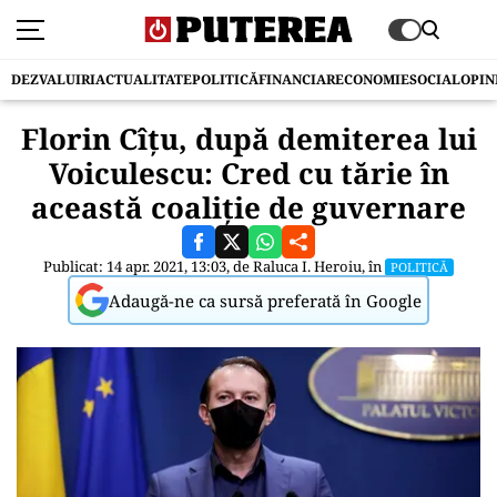
DEZVALUIRI
ACTUALITATE
POLITICĂ
FINANCIAR
ECONOMIE
SOCIAL
OPIN
Florin Cîțu, după demiterea lui
Voiculescu: Cred cu tărie în
această coaliție de guvernare
Publicat: 14 apr. 2021, 13:03, de
Raluca I. Heroiu
, în
POLITICĂ
Adaugă-ne ca sursă preferată în Google