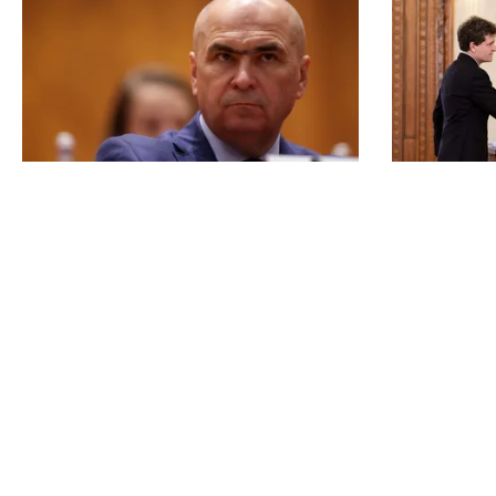
POLITICĂ
POLITICĂ
Cum a ajuns Guvernul Bolojan să
AUR și-a f
piardă 11 hotărâri în instanță
Deocamdat
dormi lini
TOS
Po