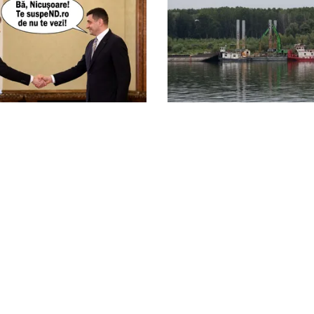
ACTUALITATE
ăcut site de suspendare.
Două azi, două mâine: d
ă, Nicușor Dan poate
barjele nu sunt scufunda
știt
odată în Dunăre? Explic
autorităților
litica Cookies
Protecția Datelor Personale
Despre Noi
Publicitate
© 2026, toate drepturile rezervate puterea.ro