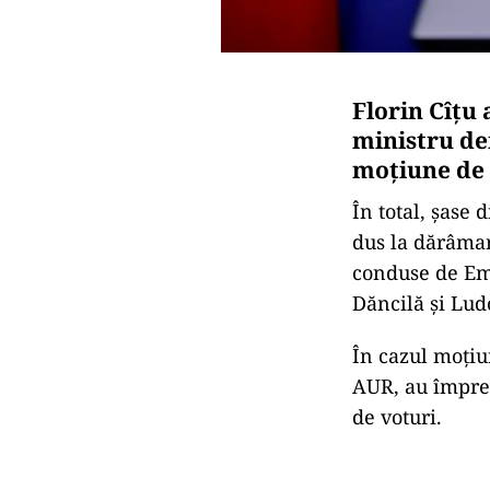
Florin Cîțu 
ministru de
moțiune de 
În total, șase
dus la dărâmar
conduse de Em
Dăncilă și Lud
În cazul moțiu
AUR, au împre
de voturi.