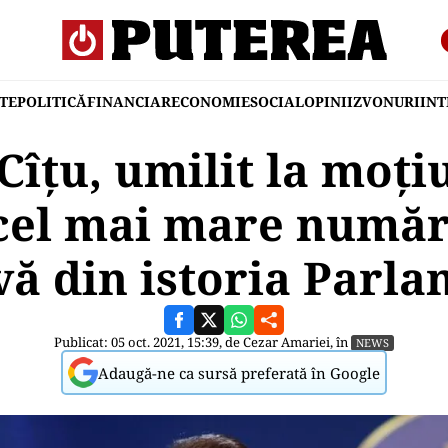
TE
POLITICĂ
FINANCIAR
ECONOMIE
SOCIAL
OPINII
ZVONURI
IN
Cîțu, umilit la moț
cel mai mare număr
vă din istoria Parla
Publicat: 05 oct. 2021, 15:39, de
Cezar Amariei
, în
NEWS
Adaugă-ne ca sursă preferată în Google