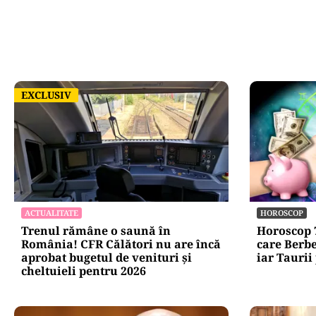
EXCLUSIV
EXCLUSIV
ACTUALITATE
HOROSCOP
Trenul rămâne o saună în
Horoscop 7
România! CFR Călători nu are încă
care Berbe
aprobat bugetul de venituri și
iar Taurii
cheltuieli pentru 2026