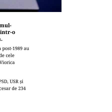
imul-
intr-o
.
a post-1989 au
de cele
Viorica
PSD, USR şi
cesar de 234