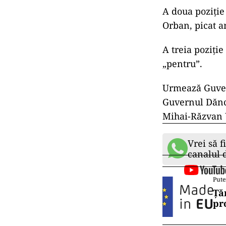
A doua poziție
Orban, picat a
A treia poziți
„pentru”.
Urmează Guvern
Guvernul Dănci
Mihai-Răzvan U
Vrei să f
canalul
Pute
Ță
pr