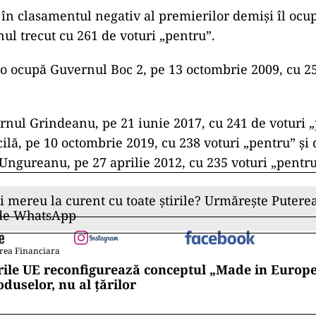
 în clasamentul negativ al premierilor demiși îl oc
nul trecut cu 261 de voturi „pentru”.
e o ocupă Guvernul Boc 2, pe 13 octombrie 2009, cu 2
ul Grindeanu, pe 21 iunie 2017, cu 241 de voturi „
lă, pe 10 octombrie 2019, cu 238 voturi „pentru” și
ngureanu, pe 27 aprilie 2012, cu 235 voturi „pentru
ii mereu la curent cu toate știrile? Urmărește Puterea
 de WhatsApp
rea Financiara
rile UE reconfigurează conceptul „Made in Europe
oduselor, nu al țărilor