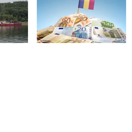
POLITICĂ
e ce
PSD atacă USR și PNL după
te toate
sesizarea la CCR: „Sacrifică 771 de
ația
milioane de euro pentru Dominic
Fritz”
Echipa