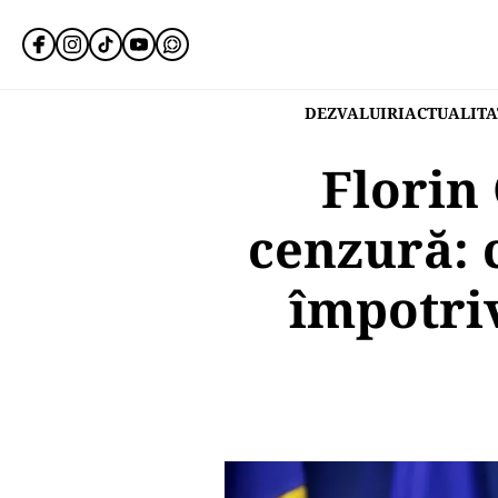
DEZVALUIRI
ACTUALITA
Florin 
cenzură: 
împotri