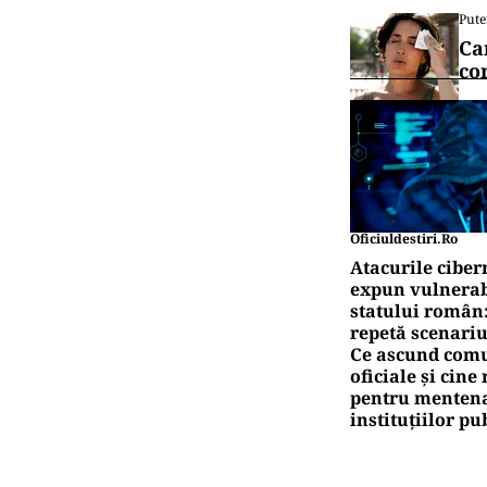
Pute
Ca
co
Oficiuldestiri.ro
Atacurile ciber
expun vulnerabi
statului român
repetă scenariu
Ce ascund comu
oficiale și cin
pentru mentena
instituțiilor pu