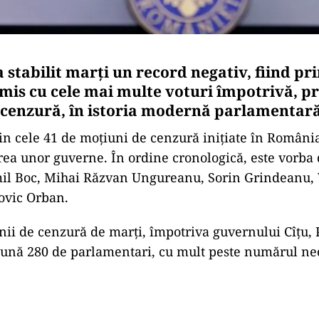
a stabilit marți un record negativ, fiind pr
mis cu cele mai multe voturi împotrivă, pr
cenzură, în istoria modernă parlamentară
 din cele 41 de moțiuni de cenzură inițiate în Români
ea unor guverne. În ordine cronologică, este vorba 
il Boc, Mihai Răzvan Ungureanu, Sorin Grindeanu, 
ovic Orban.
nii de cenzură de marți, împotriva guvernului Cîțu, 
ună 280 de parlamentari, cu mult peste numărul ne