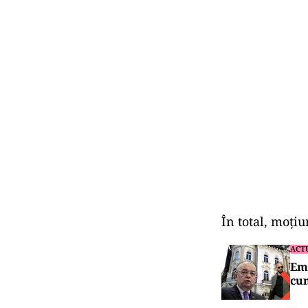
În total, moțiu
ACT
Emi
cu