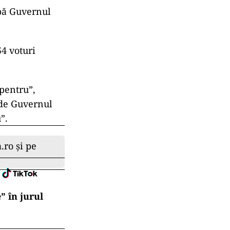
upă Guvernul
54 voturi
pentru”,
 de Guvernul
”.
.ro și pe
” în jurul