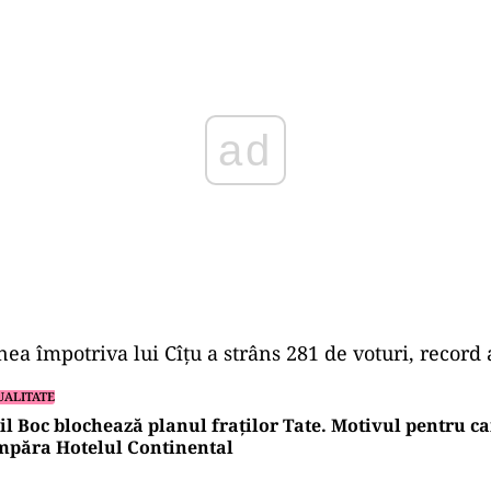
Play
nea împotriva lui Cîțu a strâns 281 de voturi, record 
UALITATE
l Boc blochează planul fraților Tate. Motivul pentru c
mpăra Hotelul Continental