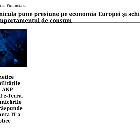
rea Financiara
nicula pune presiune pe economia Europei și sc
mportamentul de consum
netice
litățile
: ANP
l e‑Terra.
nicările
e răspunde
nța IT a
blice