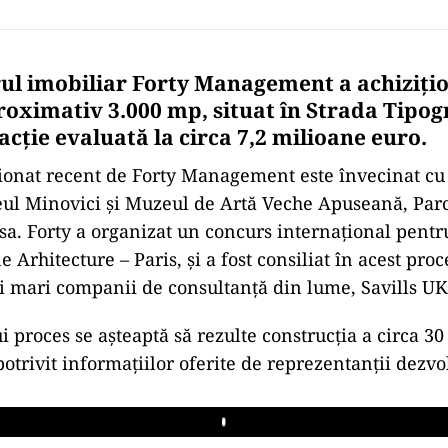
ul imobiliar Forty Management a achiziți
roximativ 3.000 mp, situat în Strada Tipogr
acție evaluată la circa 7,2 milioane euro.
ionat recent de Forty Management este învecinat cu
ul Minovici și Muzeul de Artă Veche Apuseană, Par
sa. Forty a organizat un concurs internațional pentr
e Arhitecture – Paris, și a fost consiliat în acest pro
i mari companii de consultanță din lume, Savills UK
 proces se așteaptă să rezulte construcţia a circa 30
otrivit informațiilor oferite de reprezentanții dezvol
Play