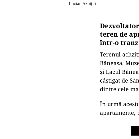
Lucian Azoiței
Dezvoltator
teren de ap
într-o tranz
Terenul achzit
Băneasa, Muze
și Lacul Bănea
câștigat de San
dintre cele ma
În urmă acestui
apartamente, p