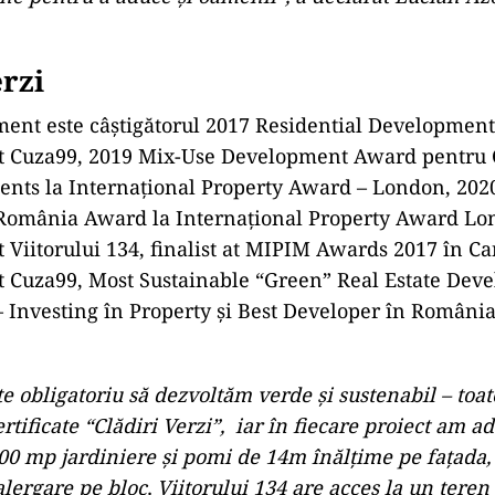
erzi
ent este câștigătorul 2017 Residential Developmen
ict Cuza99, 2019 Mix-Use Development Award pentru 
ments la Internațional Property Award – London, 202
omânia Award la Internațional Property Award Lo
ct Viitorului 134, finalist at MIPIM Awards 2017 în C
ct Cuza99, Most Sustainable “Green” Real Estate Deve
 Investing în Property și Best Developer în România
e obligatoriu să dezvoltăm verde și sustenabil – toat
rtificate “Clădiri Verzi”, iar în fiecare proiect am 
00 mp jardiniere și pomi de 14m înălțime pe fațada
alergare pe bloc, Viitorului 134 are acces la un teren 