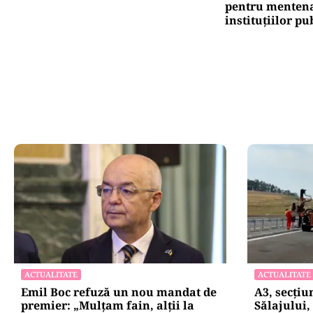
pentru mentena
instituțiilor pu
ACTUALITATE
ACTUALITATE
Emil Boc refuză un nou mandat de
A3, secți
premier: „Mulțam fain, alții la
Sălajului, 