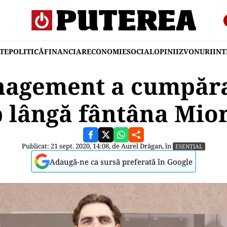
TE
POLITICĂ
FINANCIAR
ECONOMIE
SOCIAL
OPINII
ZVONURI
IN
nagement a cumpărat
 lângă fântâna Mior
Publicat: 21 sept. 2020, 14:08, de
Aurel Drăgan
, în
ESENȚIAL
Adaugă-ne ca sursă preferată în Google