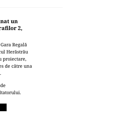
onat un
afilor 2,
 Gara Regală
cul Herăstrău
u proiectare,
ces de către una
.
 de
tatorului.