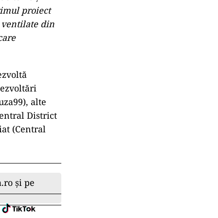
rimul proiect
 ventilate din
care
ezvoltă
ezvoltări
uza99), alte
ntral District
at (Central
.ro și pe