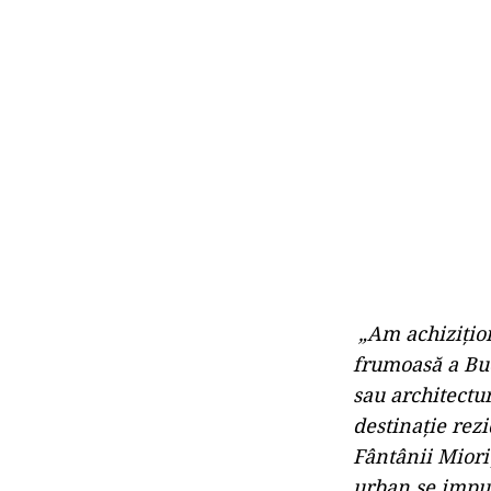
„Am achizițion
frumoasă a Bucu
sau architectu
destinație rezi
Fântânii Mioriț
urban se impun