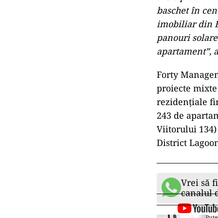
baschet în cent
imobiliar din B
panouri solare
apartament”, a
Forty Manageme
proiecte mixte
rezidențiale fi
243 de apartam
Viitorului 134
District Lagoon
Vrei să f
canalul
Pute