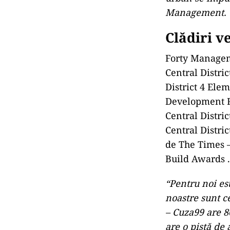
Management.
Clădiri v
Forty Managem
Central Distr
District 4 Ele
Development R
Central Distri
Central Distri
de The Times –
Build Awards .
“Pentru noi est
noastre sunt ce
– Cuza99 are 8
are o pistă de 