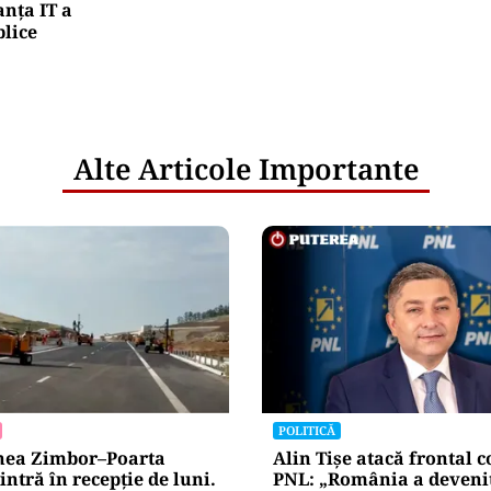
nța IT a
blice
Alte Articole Importante
POLITICĂ
unea Zimbor–Poarta
Alin Tișe atacă frontal 
intră în recepție de luni.
PNL: „România a devenit