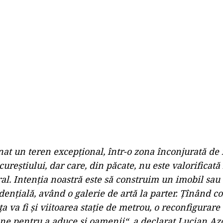
at un teren excepțional, într-o zona înconjurată de i
reștiului, dar care, din păcate, nu este valorificată 
ral. Intenția noastră este să construim un imobil sau
dențială, având o galerie de artă la parter. Țînând c
a va fi și viitoarea stație de metrou, o reconfigurare 
e pentru a aduce și oamenii“, a declarat Lucian Azo