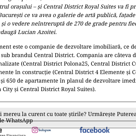
rul orașului – și Central District Royal Suites va fi p
ucurești ce va avea o galerie de artă publică, fațade
 și o vedere neîntreruptă de 270 de grade pentru fie
daugă Lucian Azoitei.
nt este o companie de dezvoltare imobiliară, ce d
 sub brandul Central District. Compania are câteva d
nalizate (Central District Polona25, Central District C
ente în construcție (Central District 4 Elemente și Ce
) și 650 de apartamente în planul de dezvoltare imedi
 City și Central District Royal Suites).
ii mereu la curent cu toate știrile? Urmărește Puterea
 de WhatsApp
rea Financiara