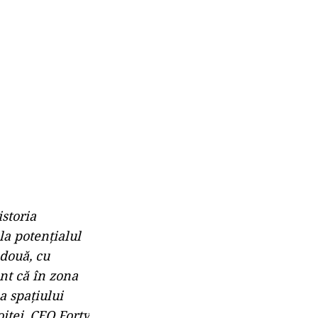
storia
la potențialul
 două, cu
ont că în zona
a spațiului
itei, CEO Forty