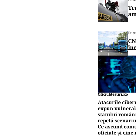
Tr
am
Pute
CN
în
Oficiuldestiri.ro
Atacurile ciber
expun vulnerabi
statului român
repetă scenariu
Ce ascund comu
oficiale și cin