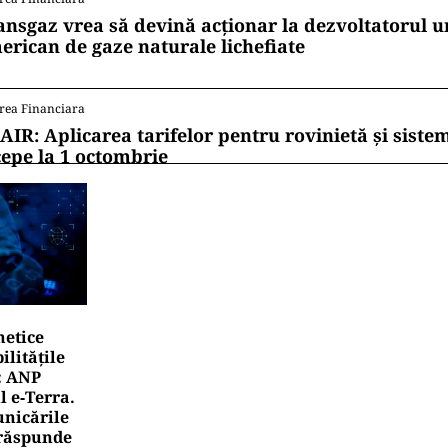
ansgaz vrea să devină acționar la dezvoltatorul u
erican de gaze naturale lichefiate
rea Financiara
AIR: Aplicarea tarifelor pentru rovinietă și siste
cepe la 1 octombrie
netice
litățile
: ANP
l e‑Terra.
nicările
e răspunde