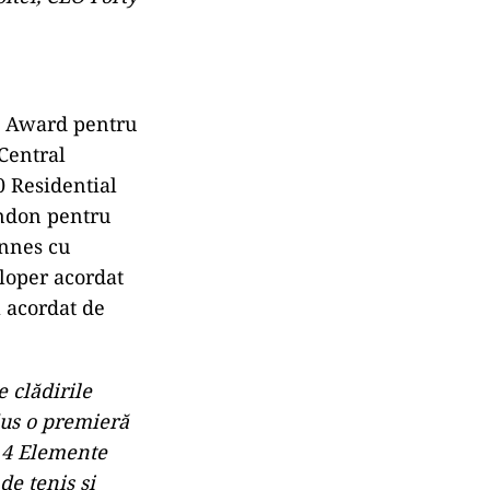
t Award pentru
Central
0 Residential
ndon pentru
annes cu
loper acordat
 acordat de
e clădirile
adus o premieră
, 4 Elemente
de tenis și