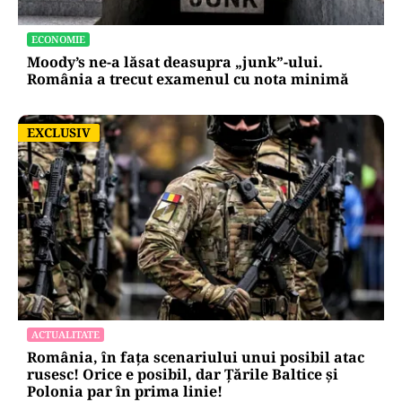
ECONOMIE
Moody’s ne-a lăsat deasupra „junk”-ului.
România a trecut examenul cu nota minimă
EXCLUSIV
EXCLUSIV
ACTUALITATE
România, în fața scenariului unui posibil atac
rusesc! Orice e posibil, dar Țările Baltice și
Polonia par în prima linie!