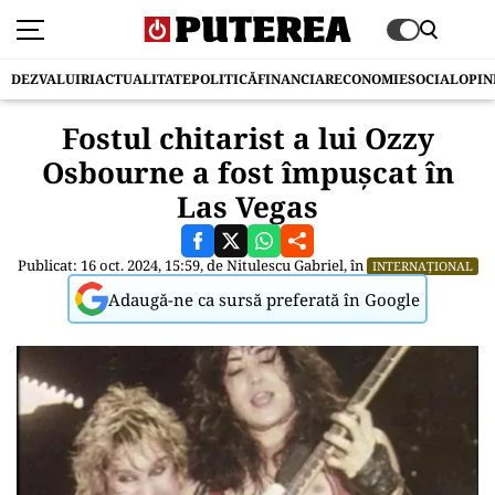
DEZVALUIRI
ACTUALITATE
POLITICĂ
FINANCIAR
ECONOMIE
SOCIAL
OPIN
Fostul chitarist a lui Ozzy
Osbourne a fost împușcat în
Las Vegas
Publicat: 16 oct. 2024, 15:59, de
Nitulescu Gabriel
, în
INTERNAȚIONAL
Adaugă-ne ca sursă preferată în Google