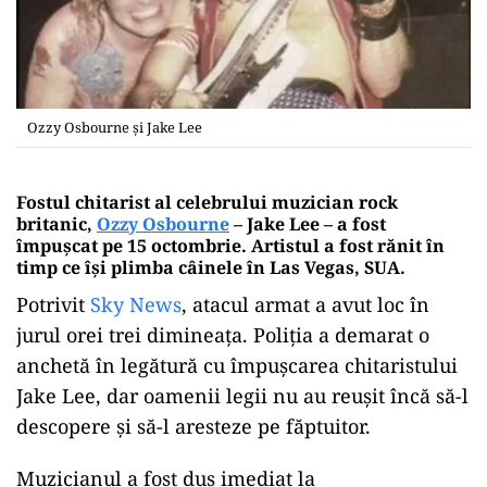
Ozzy Osbourne și Jake Lee
Fostul chitarist al celebrului muzician rock
britanic,
Ozzy Osbourne
– Jake Lee – a fost
împușcat pe 15 octombrie. Artistul a fost rănit în
timp ce își plimba câinele în Las Vegas, SUA.
Potrivit
Sky News
, atacul armat a avut loc în
jurul orei trei dimineața. Poliția a demarat o
anchetă în legătură cu împușcarea chitaristului
Jake Lee, dar oamenii legii nu au reușit încă să-l
descopere și să-l aresteze pe făptuitor.
Muzicianul a fost dus imediat la