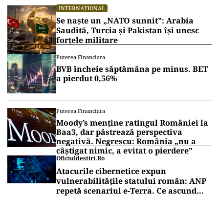
INTERNAȚIONAL
Se naște un „NATO sunnit”: Arabia
Saudită, Turcia și Pakistan își unesc
forțele militare
Puterea Financiara
BVB încheie săptămâna pe minus. BET
a pierdut 0,56%
Puterea Financiara
Moody’s menține ratingul României la
Baa3, dar păstrează perspectiva
negativă. Negrescu: România „nu a
câștigat nimic, a evitat o pierdere”
Oficiuldestiri.ro
Atacurile cibernetice expun
vulnerabilitățile statului român: ANP
repetă scenariul e‑Terra. Ce ascund
comunicările oficiale și cine răspunde
pentru mentenanța IT a instituțiilor