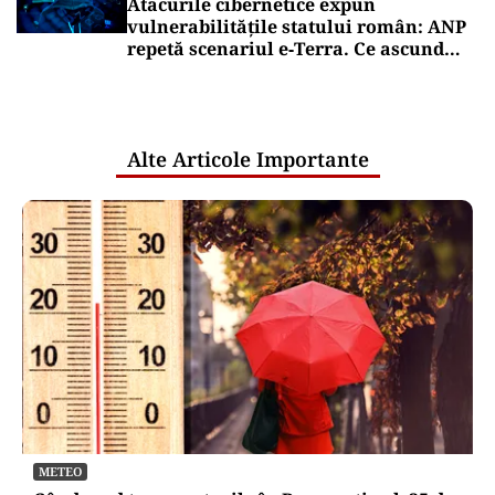
Atacurile cibernetice expun
vulnerabilitățile statului român: ANP
repetă scenariul e‑Terra. Ce ascund
comunicările oficiale și cine răspunde
pentru mentenanța IT a instituțiilor
publice
Alte Articole Importante
METEO