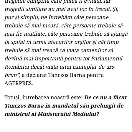
tragedie cumplită care putea fi evitată, iar
tragedii similare au mai avut loc în trecut. Şi,
pur şi simplu, ne întrebăm câte persoane
trebuie să mai moară, câte persoane trebuie să
mai fie mutilate, câte persoane trebuie să ajungă
la spital în urma atacurilor urşilor şi cât timp
trebuie să mai treacă ca viaţa oamenilor să
devină mai importantă pentru tot Parlamentul
României decât viaţa unui exemplar de urs
brun”,
a declarat Tanczos Barna pentru
AGERPRES.
Totuși, întrebarea noastră este:
De ce nu a făcut
Tanczos Barna în mandatul său prelungit de
ministrul al Ministerului Mediului?