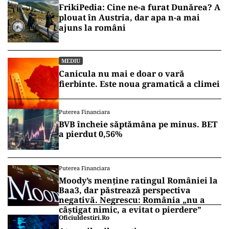
FrikiPedia: Cine ne-a furat Dunărea? A
plouat în Austria, dar apa n-a mai
ajuns la români
MEDIU
Canicula nu mai e doar o vară
fierbinte. Este noua gramatică a climei
Puterea Financiara
BVB încheie săptămâna pe minus. BET
a pierdut 0,56%
Puterea Financiara
Moody’s menține ratingul României la
Baa3, dar păstrează perspectiva
negativă. Negrescu: România „nu a
câștigat nimic, a evitat o pierdere”
Oficiuldestiri.ro