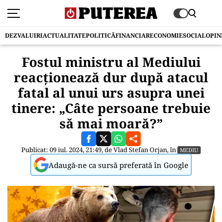
DEZVALUIRI
ACTUALITATE
POLITICĂ
FINANCIAR
ECONOMIE
SOCIAL
OPIN
Fostul ministru al Mediului
reacționează dur după atacul
fatal al unui urs asupra unei
tinere: „Câte persoane trebuie
să mai moară?”
Publicat: 09 iul. 2024, 21:49, de
Vlad Stefan Orjan
, în
MEDIU
Adaugă-ne ca sursă preferată în Google