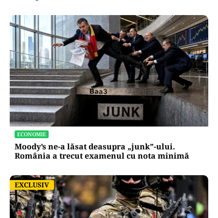
ECONOMIE
Moody’s ne-a lăsat deasupra „junk”-ului.
România a trecut examenul cu nota minimă
EXCLUSIV
EXCLUSIV