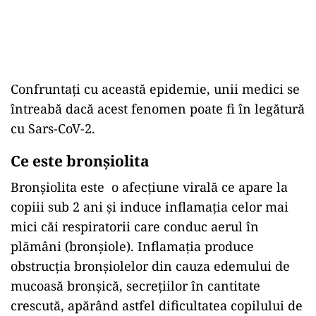
Confruntați cu această epidemie, unii medici se
întreabă dacă acest fenomen poate fi în legătură
cu Sars-CoV-2.
Ce este bronșiolita
Bronșiolita este o afecțiune virală ce apare la
copiii sub 2 ani și induce inflamația celor mai
mici căi respiratorii care conduc aerul în
plămâni (bronșiole). Inflamația produce
obstrucția bronșiolelor din cauza edemului de
mucoasă bronșică, secrețiilor în cantitate
crescută, apărând astfel dificultatea copilului de