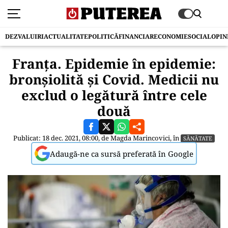
DEZVALUIRI
ACTUALITATE
POLITICĂ
FINANCIAR
ECONOMIE
SOCIAL
OPIN
Franța. Epidemie în epidemie:
bronșiolită și Covid. Medicii nu
exclud o legătură între cele
două
Publicat: 18 dec. 2021, 08:00, de
Magda Marincovici
, în
SĂNĂTATE
Adaugă-ne ca sursă preferată în Google