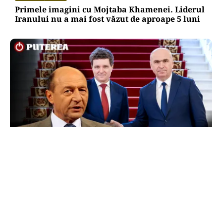
Primele imagini cu Mojtaba Khamenei. Liderul
Iranului nu a mai fost văzut de aproape 5 luni
POLITICĂ
Băsescu îi taxează pe Bolojan și Nicușor Dan:
„A avut grijă să se vadă că a luat o carte de la
anticariat”