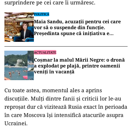
surprindere pe cei care îi urmăresc.
POLITICĂ
Maia Sandu, acuzații pentru cei care
vor să o suspende din funcție.
Președinta spune că inițiativa e
coordonată de Rusia
ACTUALITATE
Coșmar la malul Mării Negre: o dronă
a explodat pe plajă, printre oamenii
veniți în vacanță
Cu toate astea, momentul ales a aprins
discuțiile. Mulți dintre fanii și criticii lor le-au
reproșat dur că vizitează Rusia exact în perioada
în care Moscova își intensifică atacurile asupra
Ucrainei.