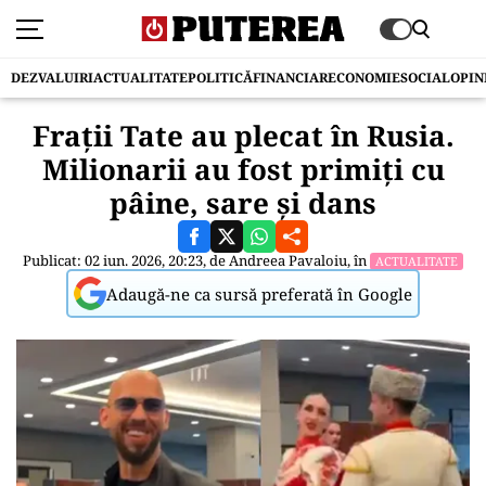
DEZVALUIRI
ACTUALITATE
POLITICĂ
FINANCIAR
ECONOMIE
SOCIAL
OPIN
Frații Tate au plecat în Rusia.
Milionarii au fost primiți cu
pâine, sare și dans
Publicat: 02 iun. 2026, 20:23, de
Andreea Pavaloiu
, în
ACTUALITATE
Adaugă-ne ca sursă preferată în Google