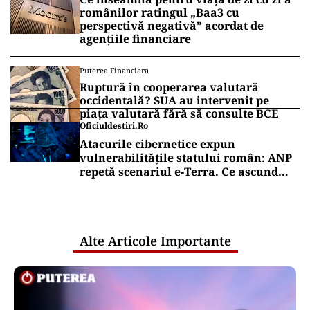
românilor ratingul „Baa3 cu
perspectivă negativă” acordat de
agențiile financiare
Puterea Financiara
Ruptură în cooperarea valutară
occidentală? SUA au intervenit pe
piața valutară fără să consulte BCE
Oficiuldestiri.ro
Atacurile cibernetice expun
vulnerabilitățile statului român: ANP
repetă scenariul e‑Terra. Ce ascund
comunicările oficiale și cine răspunde
pentru mentenanța IT a instituțiilor
publice
Alte Articole Importante