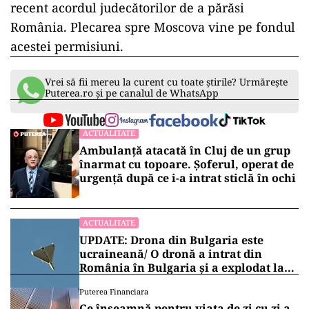
recent acordul judecătorilor de a părăsi
România. Plecarea spre Moscova vine pe fondul
acestei permisiuni.
Vrei să fii mereu la curent cu toate știrile? Urmărește
Puterea.ro și pe canalul de WhatsApp
ACTUALITATE
Ambulanță atacată în Cluj de un grup
înarmat cu topoare. Șoferul, operat de
urgență după ce i-a intrat sticlă în ochi
ACTUALITATE
UPDATE: Drona din Bulgaria este
ucraineană/ O dronă a intrat din
România în Bulgaria şi a explodat la
100 de metri de graniţă
Puterea Financiara
Ce înseamnă pentru viața de zi cu zi a