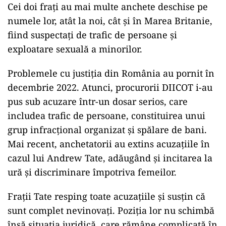
Cei doi frați au mai multe anchete deschise pe
numele lor, atât la noi, cât și în Marea Britanie,
fiind suspectați de trafic de persoane și
exploatare sexuală a minorilor.
Problemele cu justiția din România au pornit în
decembrie 2022. Atunci, procurorii DIICOT i-au
pus sub acuzare într-un dosar serios, care
includea trafic de persoane, constituirea unui
grup infracțional organizat și spălare de bani.
Mai recent, anchetatorii au extins acuzațiile în
cazul lui Andrew Tate, adăugând și incitarea la
ură și discriminare împotriva femeilor.
Frații Tate resping toate acuzațiile și susțin că
sunt complet nevinovați. Poziția lor nu schimbă
însă situația juridică, care rămâne complicată în