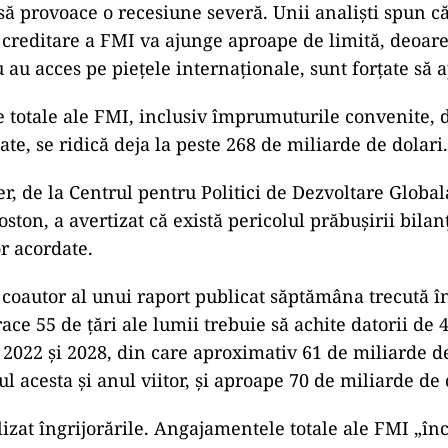
ă să provoace o recesiune severă. Unii analişti spun c
 creditare a FMI va ajunge aproape de limită, deoare
 au acces pe pieţele internaţionale, sunt forţate să 
totale ale FMI, inclusiv împrumuturile convenite, 
ate, se ridică deja la peste 268 de miliarde de dolari.
r, de la Centrul pentru Politici de Dezvoltare Global
oston, a avertizat că există pericolul prăbuşirii bila
r acordate.
 coautor al unui raport publicat săptămâna trecută în
ace 55 de ţări ale lumii trebuie să achite datorii de
e 2022 şi 2028, din care aproximativ 61 de miliarde d
l acesta şi anul viitor, şi aproape 70 de miliarde de 
zat îngrijorările. Angajamentele totale ale FMI „înc