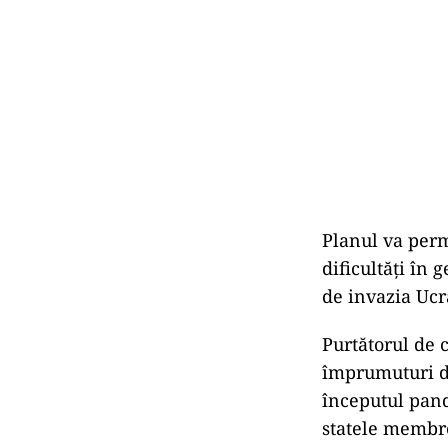
Planul va perm
dificultăţi în 
de invazia Ucr
Purtătorul de c
împrumuturi de
începutul pand
statele membre