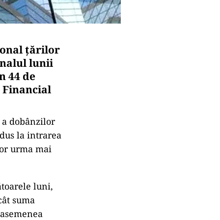
nal ţărilor
nalul lunii
în 44 de
 Financial
 a dobânzilor
 dus la intrarea
 vor urma mai
toarele luni,
ecât suma
de asemenea