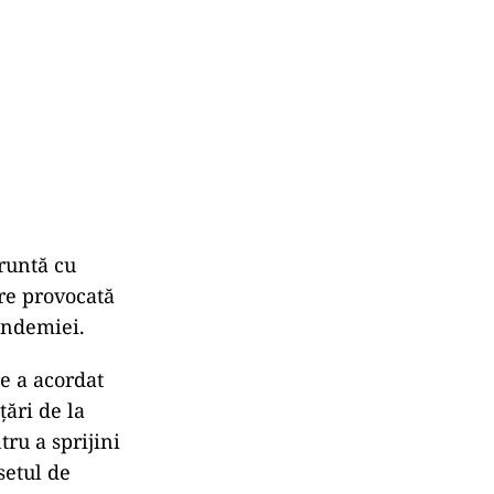
runtă cu
are provocată
pandemiei.
re a acordat
ări de la
ru a sprijini
setul de