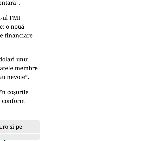
entară”.
d-ul FMI
re: o nouă
e financiare
dolari unui
statele membre
au nevoie”.
în coşurile
 – conform
.ro și pe