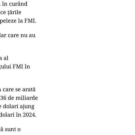
ă în curând
ce ţările
apeleze la FMI.
dar care nu au
a al
nţului FMI în
 care se arată
 436 de miliarde
e dolari ajung
dolari în 2024.
ă sunt o