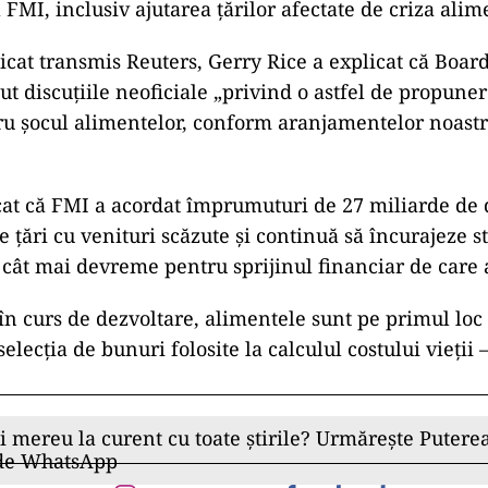
FMI, inclusiv ajutarea ţărilor afectate de criza alim
cat transmis Reuters, Gerry Rice a explicat că Boar
ut discuţiile neoficiale „privind o astfel de propune
ru şocul alimentelor, conform aranjamentelor noastr
cat că FMI a acordat împrumuturi de 27 miliarde de 
 ţări cu venituri scăzute şi continuă să încurajeze 
i cât mai devreme pentru sprijinul financiar de care 
 în curs de dezvoltare, alimentele sunt pe primul loc 
 selecţia de bunuri folosite la calculul costului vieţii
ii mereu la curent cu toate știrile? Urmărește Puterea
 de WhatsApp