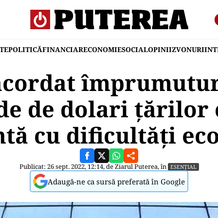
TE
POLITICĂ
FINANCIAR
ECONOMIE
SOCIAL
OPINII
ZVONURI
IN
acordat împrumutur
de de dolari ţărilor 
tă cu dificultăţi e
Publicat: 26 sept. 2022, 12:14, de
Ziarul Puterea
, în
ESENȚIAL
Adaugă-ne ca sursă preferată în Google