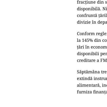
fracţiune din 
disponibilă. Ni
confruntă ţăril
divizie în dep
Conform reglem
la 145% din cot
ţări în econom
disponibili pen
creditare a FM
Săptămâna trec
extindă instru
alimentară, in
furniza finanţ