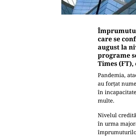
Împrumuturi
care se conf
august la ni
programe se
Times (FT), 
Pandemia, atac
au forţat numer
în incapacitate
multe.
Nivelul credit
în urma majoră
împrumuturilor