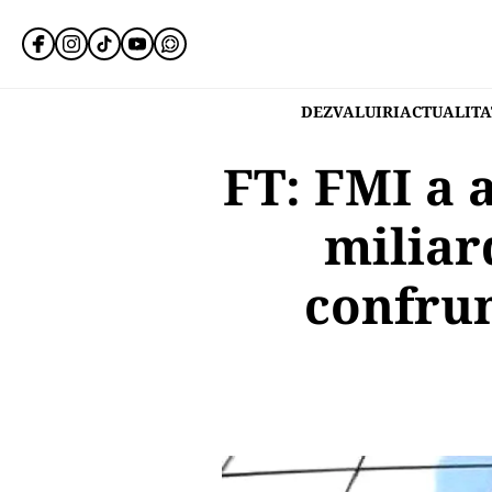
DEZVALUIRI
ACTUALITA
FT: FMI a 
miliar
confrun