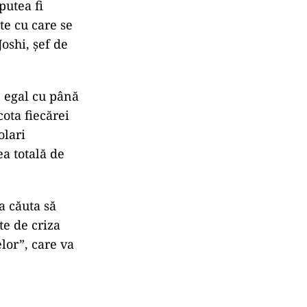
putea fi
te cu care se
Joshi, şef de
 egal cu până
cota fiecărei
olari
ea totală de
a căuta să
te de criza
lor”, care va