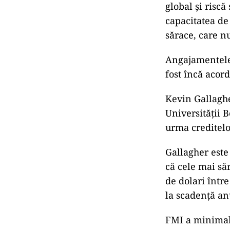
global şi risc
capacitatea de
sărace, care nu
Angajamentele 
fost încă acord
Kevin Gallaghe
Universităţii B
urma creditelo
Gallagher este
că cele mai săr
de dolari într
la scadenţă anu
FMI a minimali