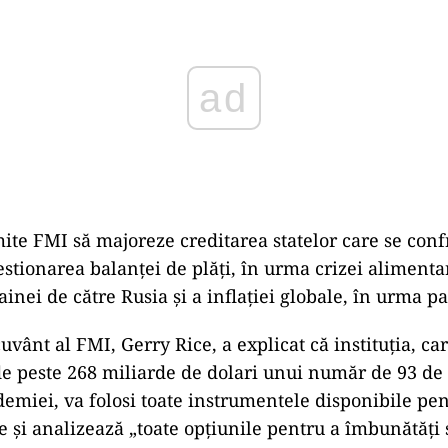
ad
ite FMI să majoreze creditarea statelor care se conf
gestionarea balanţei de plăţi, în urma crizei aliment
ainei de către Rusia şi a inflaţiei globale, în urma 
uvânt al FMI, Gerry Rice, a explicat că instituţia, ca
 peste 268 miliarde de dolari unui număr de 93 de ţ
emiei, va folosi toate instrumentele disponibile pent
 şi analizează „toate opţiunile pentru a îmbunătăţi 