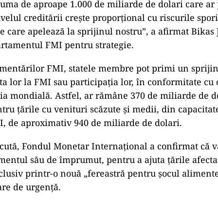
suma de aproape 1.000 de miliarde de dolari care ar 
velul creditării creşte proporţional cu riscurile spori
e care apelează la sprijinul nostru”, a afirmat Bikas 
artamentul FMI pentru strategie.
entărilor FMI, statele membre pot primi un sprijin
a lor la FMI sau participaţia lor, în conformitate cu 
ia mondială. Astfel, ar rămâne 370 de miliarde de d
tru ţările cu venituri scăzute şi medii, din capacitat
I, de aproximativ 940 de miliarde de dolari.
ută, Fondul Monetar Internaţional a confirmat că v
mentul său de împrumut, pentru a ajuta ţările afecta
clusiv printr-o nouă „fereastră pentru şocul alimente
are de urgenţă.