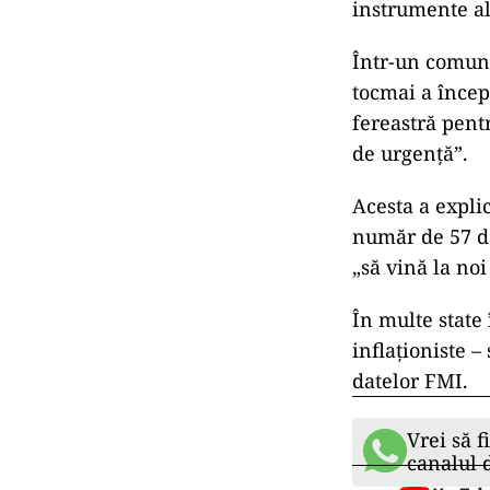
instrumente al 
Într-un comuni
tocmai a încep
fereastră pent
de urgenţă”.
Acesta a expli
număr de 57 de
„să vină la no
În multe state
inflaţioniste –
datelor FMI.
Vrei să f
canalul