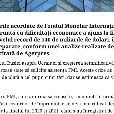
le acordate de Fondul Monetar Internaţio
runtă cu dificultăţi economice a ajuns la fi
velul record de 140 de miliarde de dolari, 
parate, conform unei analize realizate de
citată de Agerpres.
ul Rusiei asupra Ucrainei şi creşterea semnificativă
oase state să solicite asistenţa FMI. Aceste crize au
 de plată a cel puţin cinci ţări, dar se estimează că
ării FMI, care ar urma să crească şi mai mult în urmă
rii costurilor de împrumut, este deja mai ridicat d
 la finalul lui 2020 şi 2021, când s-au înregistrat 