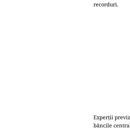
recorduri.
Experţii previ
băncile centra