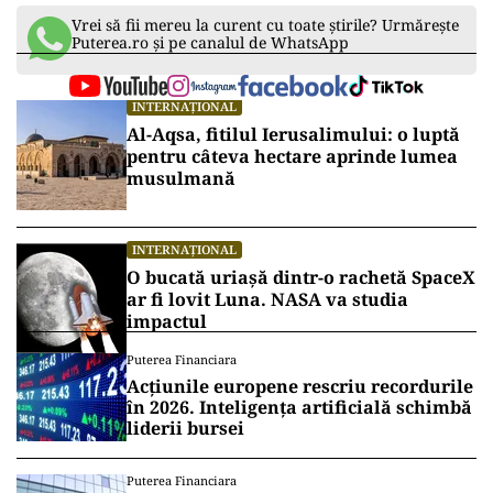
Vrei să fii mereu la curent cu toate știrile? Urmărește
Puterea.ro și pe canalul de WhatsApp
INTERNAȚIONAL
Al-Aqsa, fitilul Ierusalimului: o luptă
pentru câteva hectare aprinde lumea
musulmană
INTERNAȚIONAL
O bucată uriașă dintr-o rachetă SpaceX
ar fi lovit Luna. NASA va studia
impactul
Puterea Financiara
Acțiunile europene rescriu recordurile
în 2026. Inteligența artificială schimbă
liderii bursei
Puterea Financiara