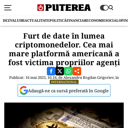
DEZVALUIRI
ACTUALITATE
POLITICĂ
FINANCIAR
ECONOMIE
SOCIAL
OPIN
Furt de date în lumea
criptomonedelor. Cea mai
mare platformă americană a
fost victima propriilor agenți
Publicat: 16 mai 2025, 16:16, de
Alexandru Bogdan Grigoriev
, în
INTERNAȚIONAL
Adaugă-ne ca sursă preferată în Google