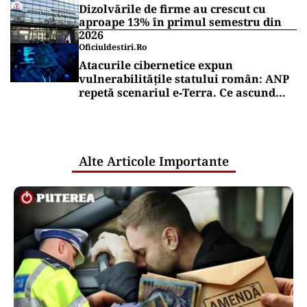
Dizolvările de firme au crescut cu
aproape 13% în primul semestru din
2026
Oficiuldestiri.ro
Atacurile cibernetice expun
vulnerabilitățile statului român: ANP
repetă scenariul e‑Terra. Ce ascund
comunicările oficiale și cine răspunde
pentru mentenanța IT a instituțiilor
publice
Alte Articole Importante