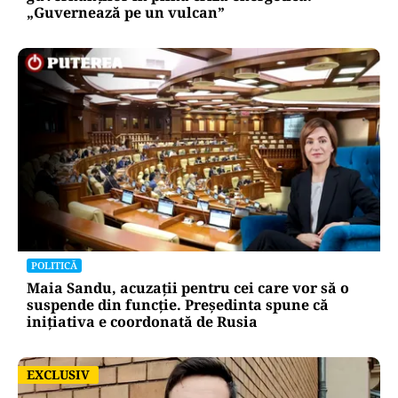
„Guvernează pe un vulcan”
POLITICĂ
Maia Sandu, acuzații pentru cei care vor să o
suspende din funcție. Președinta spune că
inițiativa e coordonată de Rusia
EXCLUSIV
EXCLUSIV