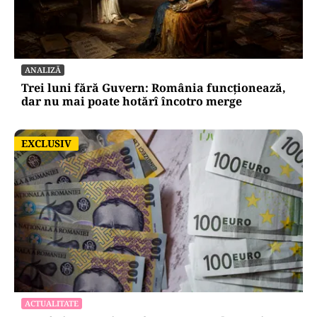
ANALIZĂ
Trei luni fără Guvern: România funcționează,
dar nu mai poate hotărî încotro merge
EXCLUSIV
EXCLUSIV
ACTUALITATE