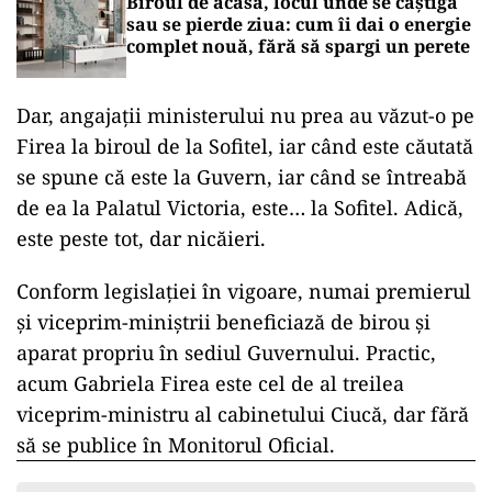
Biroul de acasă, locul unde se câștigă
sau se pierde ziua: cum îi dai o energie
complet nouă, fără să spargi un perete
Dar, angajații ministerului nu prea au văzut-o pe
Firea la biroul de la Sofitel, iar când este căutată
se spune că este la Guvern, iar când se întreabă
de ea la Palatul Victoria, este… la Sofitel. Adică,
este peste tot, dar nicăieri.
Conform legislației în vigoare, numai premierul
și viceprim-miniștrii beneficiază de birou și
aparat propriu în sediul Guvernului. Practic,
acum Gabriela Firea este cel de al treilea
viceprim-ministru al cabinetului Ciucă, dar fără
să se publice în Monitorul Oficial.