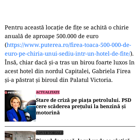
Pentru această locație de fițe se achită o chirie
anuală de aproape 500.000 de euro
(
https://www.puterea.ro/firea-toaca-500-000-de-
euro-pe-chiria-unui-sediu-intr-un-hotel-de-fite/
).
Însă, chiar dacă și-a tras un birou foarte luxos în
acest hotel din nordul Capitalei, Gabriela Firea
și-a păstrat și biroul din Palatul Victoria.
ACTUALITATE
Stare de criză pe piața petrolului. PSD
cere scăderea prețului la benzină și
motorină
ADVERTORIALE