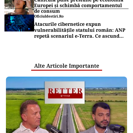
Europei și schimbă comportamentul
de consum
Oficiuldestiri.ro
Atacurile cibernetice expun
vulnerabilitățile statului român: ANP
repetă scenariul e‑Terra. Ce ascund
comunicările oficiale și cine răspunde
pentru mentenanța IT a instituțiilor
publice
Alte Articole Importante