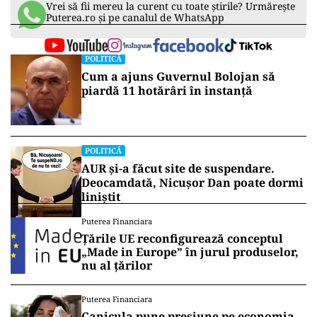
Vrei să fii mereu la curent cu toate știrile? Urmărește
Puterea.ro și pe canalul de WhatsApp
POLITICĂ
Cum a ajuns Guvernul Bolojan să
piardă 11 hotărâri în instanță
POLITICĂ
AUR și-a făcut site de suspendare.
Deocamdată, Nicușor Dan poate dormi
liniștit
Puterea Financiara
Țările UE reconfigurează conceptul
„Made in Europe” în jurul produselor,
nu al țărilor
Puterea Financiara
Canicula pune presiune pe economia