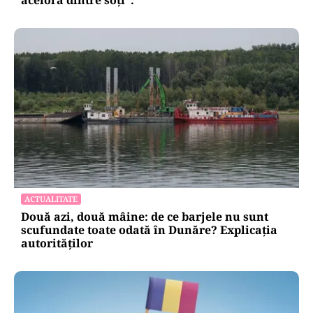
ACTUALITATE
Două azi, două mâine: de ce barjele nu sunt
scufundate toate odată în Dunăre? Explicația
autorităților