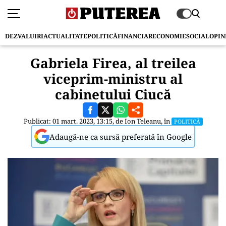
DEZVALUIRI
ACTUALITATE
POLITICĂ
FINANCIAR
ECONOMIE
SOCIAL
OPIN
Gabriela Firea, al treilea
viceprim-ministru al
cabinetului Ciucă
Publicat: 01 mart. 2023, 13:15, de
Ion Teleanu
, în
POLITICĂ
Adaugă-ne ca sursă preferată în Google