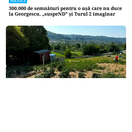
POLITICĂ
300.000 de semnături pentru o ușă care nu duce
la Georgescu. „suspeND” și Turul 2 imaginar
LIFESTYLE
Vacanță cu mâinile pline de pământ. Campusul
unde telefonul pierde în fața unei roșii
adevărate