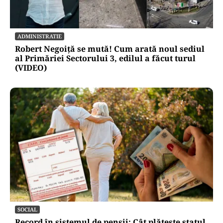
ADMINISTRATIE
Robert Negoiță se mută! Cum arată noul sediul
al Primăriei Sectorului 3, edilul a făcut turul
(VIDEO)
SOCIAL
Record în sistemul de pensii: Cât plătește statul