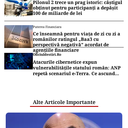
Pilonul 2 trece un prag istoric: câștigul
obținut pentru participanți a depășit
100 de miliarde de lei
Puterea Financiara
Ce înseamnă pentru viața de zi cu zi a
românilor ratingul „Baa3 cu
perspectivă negativă” acordat de
agențiile financiare
Oficiuldestiri.ro
Atacurile cibernetice expun
vulnerabilitățile statului român: ANP
repetă scenariul e‑Terra. Ce ascund
comunicările oficiale și cine răspunde
pentru mentenanța IT a instituțiilor
publice
Alte Articole Importante