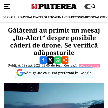
DEZVALUIRI
ACTUALITATE
POLITICĂ
FINANCIAR
ECONOMIE
SOCIAL
OPIN
Gălățenii au primit un mesaj
„Ro-Alert” despre posibile
căderi de drone. Se verifică
adăposturile
Publicat: 13 sept. 2023, 19:00, de
Sorin Costea
, în
ACTUALITATE
Adaugă-ne ca sursă preferată în Google