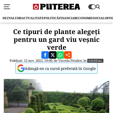
DEZVALUIRI
ACTUALITATE
POLITICĂ
FINANCIAR
ECONOMIE
SOCIAL
OPIN
Ce tipuri de plante alegeți
pentru un gard viu veșnic
verde
Publicat: 12 nov. 2022, 19:00, de
Viorela Pitulice
, în
ESENȚIAL
Adaugă-ne ca sursă preferată în Google