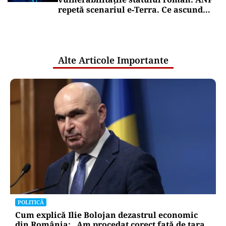
repetă scenariul e‑Terra. Ce ascund
comunicările oficiale și cine răspunde
pentru mentenanța IT a instituțiilor
publice
Alte Articole Importante
POLITICĂ
Cum explică Ilie Bolojan dezastrul economic
din România: „Am procedat corect față de țara