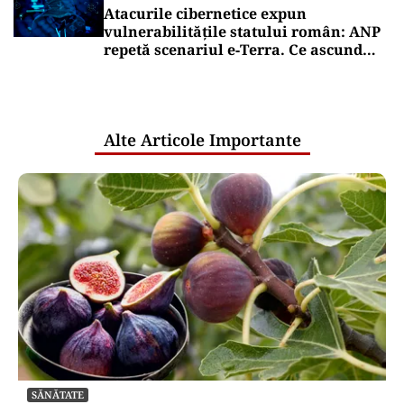
Atacurile cibernetice expun
vulnerabilitățile statului român: ANP
repetă scenariul e‑Terra. Ce ascund
comunicările oficiale și cine răspunde
pentru mentenanța IT a instituțiilor
publice
Alte Articole Importante
SĂNĂTATE