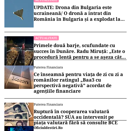
UPDATE: Drona din Bulgaria este
ucraineană/ O dronă a intrat din
România în Bulgaria şi a explodat la
100 de metri de graniţă
ACTUALITATE
Primele două barje, scufundate cu
succes în Dunăre. Radu Miruță: „Este o
procedură lentă pentru a se așeza cât
mai bine”
Puterea Financiara
Ce înseamnă pentru viața de zi cu zi a
românilor ratingul „Baa3 cu
perspectivă negativă” acordat de
agențiile financiare
Puterea Financiara
Ruptură în cooperarea valutară
occidentală? SUA au intervenit pe
piața valutară fără să consulte BCE
Oficiuldestiri.ro