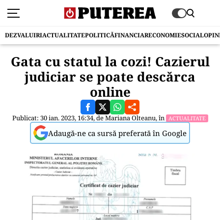
DEZVALUIRI
ACTUALITATE
POLITICĂ
FINANCIAR
ECONOMIE
SOCIAL
OPIN
Gata cu statul la cozi! Cazierul
judiciar se poate descărca
online
Publicat: 30 ian. 2023, 16:34, de
Mariana Olteanu
, în
ACTUALITATE
Adaugă-ne ca sursă preferată în Google