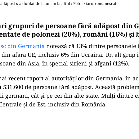
ăpost s-a dublat de la un an la altul / Foto: ziarulromanesc.de
ri grupuri de persoane fără adăpost din
entate de polonezi (20%), români (16%) și b
sc din Germania
notează că 13% dintre persoanele 
i din afara UE, inclusiv 6% din Ucraina. Un alt grup 
oane din Asia, în special sirieni și afgani (12%).
mai recent raport al autorităților din Germania, în ac
in 531.600 de persoane fără adăpost. Această problem
ii germani, cât și pe cei din alte state. Mulți dintre 
Centrale și de Est, inclusiv din România.
Play