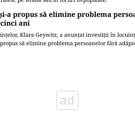
i-a propus să elimine problema perso
cinci ani
nțelor, Klara Geywitz, a anunțat investiții în locuinț
 propus să elimine problema persoanelor fără adăpo
ad