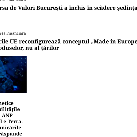
rsa de Valori București a închis în scădere ședința
rea Financiara
rile UE reconfigurează conceptul „Made in Europe
oduselor, nu al țărilor
netice
litățile
: ANP
l e‑Terra.
nicările
e răspunde