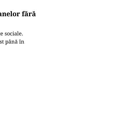
anelor fără
e sociale.
st până în