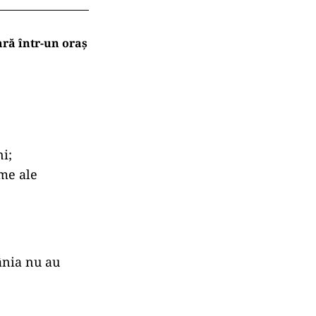
ară într-un oraș
i;
ime ale
ânia nu au