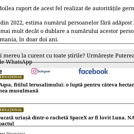
doilea raport de acest fel realizat de autoritățile ge
 din 2022, estima numărul persoanelor fără adăpost 
 mai mult decât o dublare a numărului acestor perso
mania, în doar doi ani.
ii mereu la curent cu toate știrile? Urmărește Puterea
 de WhatsApp
TERNAȚIONAL
Aqsa, fitilul Ierusalimului: o luptă pentru câteva hecta
mea musulmană
TERNAȚIONAL
ucată uriașă dintr-o rachetă SpaceX ar fi lovit Luna. N
pactul
rea Financiara