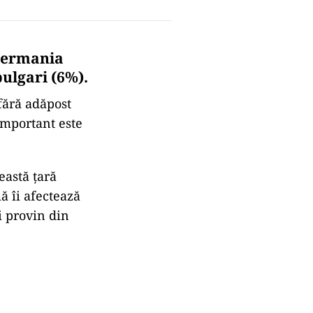
 Germania
ulgari (6%).
fără adăpost
important este
eastă țară
ă îi afectează
ei provin din