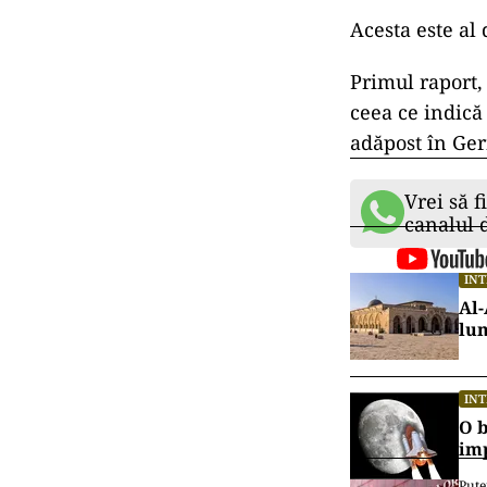
Acesta este al 
Primul raport,
ceea ce indică
adăpost în Ger
Vrei să f
canalul
IN
Al-
lu
IN
O b
im
Pute