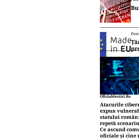
Bu
Pute
Ță
pr
Oficiuldestiri.ro
Atacurile ciber
expun vulnerabi
statului român
repetă scenariu
Ce ascund comu
oficiale și cin