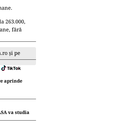
rmane.
la 263.000,
ane, fără
.ro și pe
re aprinde
ASA va studia