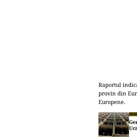
Raportul indic
provin din Eur
Europene.
INT
Ger
Ucr