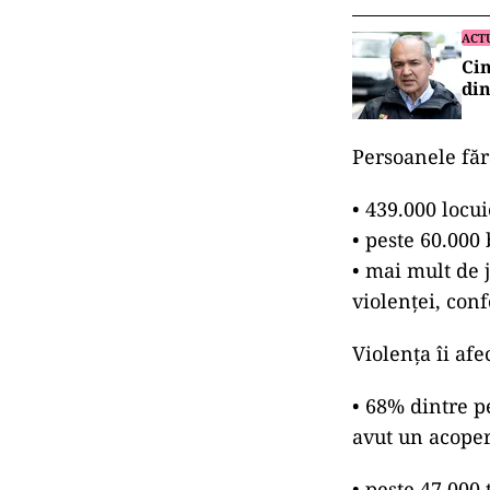
ACT
Cin
di
Persoanele făr
• 439.000 locui
• peste 60.000
• mai mult de 
violenței, con
Violența îi afe
• 68% dintre p
avut un acoper
• peste 47.000 