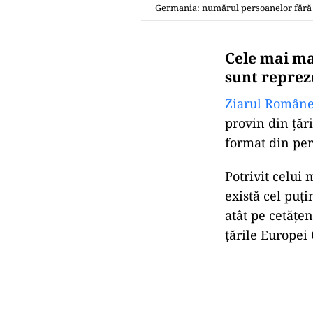
Germania: numărul persoanelor fără ad
Cele mai ma
sunt reprez
Ziarul Române
provin din țăr
format din pers
Potrivit celui 
există cel puț
atât pe cetățen
țările Europei 