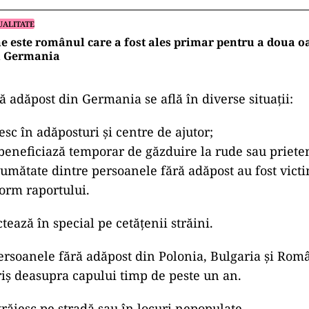
UALITATE
e este românul care a fost ales primar pentru a doua o
n Germania
ă adăpost din Germania se află în diverse situații:
esc în adăposturi și centre de ajutor;
 beneficiază temporar de găzduire la rude sau prieten
jumătate dintre persoanele fără adăpost au fost vict
form raportului.
ctează în special pe cetățenii străini.
ersoanele fără adăpost din Polonia, Bulgaria și Rom
iș deasupra capului timp de peste un an.
trăiesc pe stradă sau în locuri nepopulate.