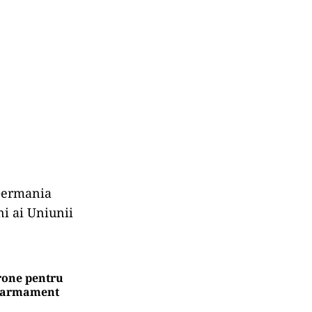
 Germania
ni ai Uniunii
rone pentru
e armament