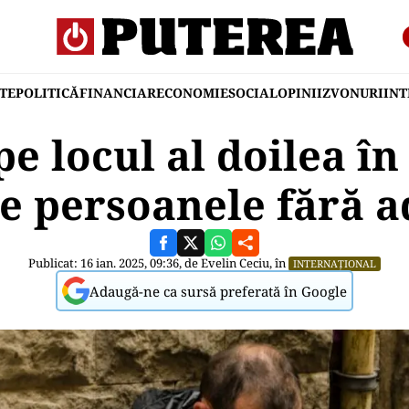
TE
POLITICĂ
FINANCIAR
ECONOMIE
SOCIAL
OPINII
ZVONURI
IN
pe locul al doilea î
e persoanele fără 
Publicat: 16 ian. 2025, 09:36, de
Evelin Ceciu
, în
INTERNAȚIONAL
Adaugă-ne ca sursă preferată în Google