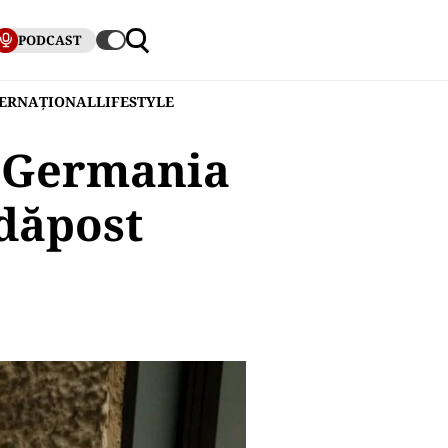
PODCAST
TERNAȚIONAL
LIFESTYLE
n Germania
adăpost