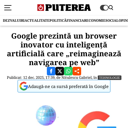
DEZVALUIRI
ACTUALITATE
POLITICĂ
FINANCIAR
ECONOMIE
SOCIAL
OPIN
Google prezintă un browser
inovator cu inteligență
artificială care „reimaginează
navigarea pe web”
Publicat: 12 dec. 2025, 17:39, de
Nitulescu Gabriel
, în
TEHNOLOGIE
Adaugă-ne ca sursă preferată în Google