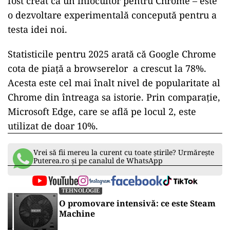
fost creat ca un înlocuitor pentru Chrome – este
o dezvoltare experimentală concepută pentru a
testa idei noi.
Statisticile pentru 2025
arată
că Google Chrome
cota de piață a browserelor a crescut la 78%.
Acesta este cel mai înalt nivel de popularitate al
Chrome din întreaga sa istorie. Prin comparație,
Microsoft Edge, care se află pe locul 2, este
utilizat de doar 10%.
Vrei să fii mereu la curent cu toate știrile? Urmărește
Puterea.ro și pe canalul de WhatsApp
TEHNOLOGIE
O promovare intensivă: ce este Steam
Machine