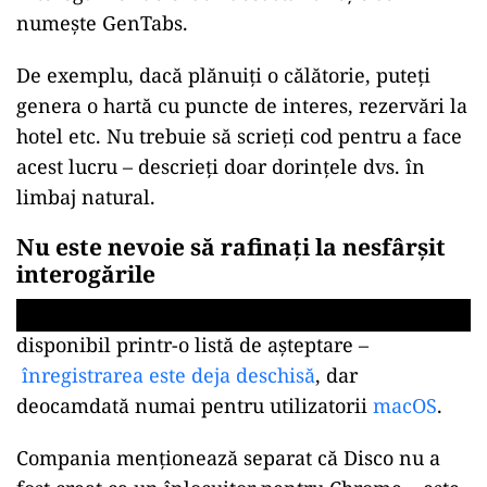
numește GenTabs.
De exemplu, dacă plănuiți o călătorie, puteți
genera o hartă cu puncte de interes, rezervări la
hotel etc. Nu trebuie să scrieți cod pentru a face
acest lucru – descrieți doar dorințele dvs. în
limbaj natural.
Nu este nevoie să rafinați la nesfârșit
interogările
Sistemul funcționează ca un dialog complet între
În prezent, accesul la Disco și GenTabs este
utilizator și browser: nu este nevoie să rafinați la
disponibil printr-o listă de așteptare –
nesfârșit interogările – este suficient să deschideți
înregistrarea este deja deschisă
, dar
file noi pentru a extinde contextul și a ajuta
inteligența artificială să înțeleagă mai bine sarcina.
deocamdată numai pentru utilizatorii
macOS
.
În același timp, toate elementele generate păstrează
linkuri către sursele originale, ceea ce vă permite să
Compania menționează separat că Disco nu a
verificați informațiile.