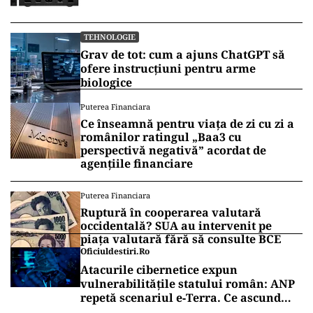
TEHNOLOGIE
Grav de tot: cum a ajuns ChatGPT să
ofere instrucțiuni pentru arme
biologice
Puterea Financiara
Ce înseamnă pentru viața de zi cu zi a
românilor ratingul „Baa3 cu
perspectivă negativă” acordat de
agențiile financiare
Puterea Financiara
Ruptură în cooperarea valutară
occidentală? SUA au intervenit pe
piața valutară fără să consulte BCE
Oficiuldestiri.ro
Atacurile cibernetice expun
vulnerabilitățile statului român: ANP
repetă scenariul e‑Terra. Ce ascund
comunicările oficiale și cine răspunde