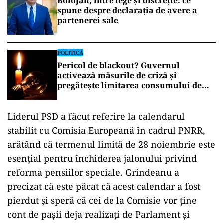
Bolojan, între lege și discreție: ce
spune despre declarația de avere a
partenerei sale
POLITICĂ
Pericol de blackout? Guvernul
activează măsurile de criză și
pregătește limitarea consumului de
energie
Liderul PSD a făcut referire la calendarul
stabilit cu Comisia Europeană în cadrul PNRR,
arătând că termenul limită de 28 noiembrie este
esențial pentru închiderea jalonului privind
reforma pensiilor speciale. Grindeanu a
precizat că este păcat că acest calendar a fost
pierdut și speră că cei de la Comisie vor ține
cont de pașii deja realizați de Parlament și