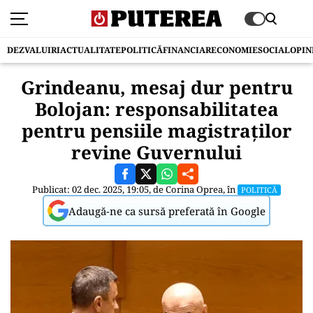
DEZVALUIRI
ACTUALITATE
POLITICĂ
FINANCIAR
ECONOMIE
SOCIAL
OPIN
Grindeanu, mesaj dur pentru
Bolojan: responsabilitatea
pentru pensiile magistraților
revine Guvernului
Publicat: 02 dec. 2025, 19:05, de
Corina Oprea
, în
POLITICĂ
Adaugă-ne ca sursă preferată în Google