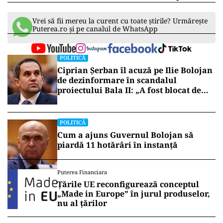
Vrei să fii mereu la curent cu toate știrile? Urmărește
Puterea.ro și pe canalul de WhatsApp
POLITICĂ
Ciprian Șerban îl acuză pe Ilie Bolojan
de dezinformare în scandalul
proiectului Bala II: „A fost blocat de
Comisia Europeană, nu abandonat”
POLITICĂ
Cum a ajuns Guvernul Bolojan să
piardă 11 hotărâri în instanță
Puterea Financiara
Țările UE reconfigurează conceptul
„Made in Europe” în jurul produselor,
nu al țărilor