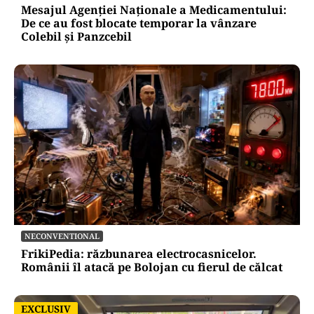
Mesajul Agenției Naționale a Medicamentului:
De ce au fost blocate temporar la vânzare
Colebil și Panzcebil
NECONVENTIONAL
FrikiPedia: răzbunarea electrocasnicelor.
Românii îl atacă pe Bolojan cu fierul de călcat
EXCLUSIV
EXCLUSIV