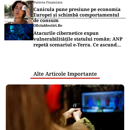
Puterea Financiara
Canicula pune presiune pe economia
Europei și schimbă comportamentul
de consum
Oficiuldestiri.ro
Atacurile cibernetice expun
vulnerabilitățile statului român: ANP
repetă scenariul e‑Terra. Ce ascund
comunicările oficiale și cine răspunde
pentru mentenanța IT a instituțiilor
publice
Alte Articole Importante