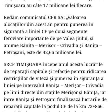
Timișoara au câte 17 milioane lei fiecare.
Redăm comunicatul CFR SA: „Valoarea
alocațiilor din acest an pentru punerea în
siguranță a liniei CF pe două segmente
feroviare importante de pe Valea Jiului, și
anume Bănița – Merișor – Crivadia și Bănița –
Petroșani, este de 42,66 milioane lei.
SRCF TIMIȘOARA începe anul acesta lucrările
de reparații capitale și refacție pentru ridicarea
restricțiilor de viteză și punerea în siguranță a
liniei pe intervalul Bănița – Merișor – Crivadia
pe linii directe din stațiile Merișor și Bănița, iar
între Bănița și Petroșani finalizează lucrările de
reparații capitale la podul CF de la km 72+866.