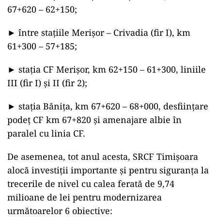
67+620 – 62+150;
► între stațiile Merișor – Crivadia (fir I), km
61+300 – 57+185;
► stația CF Merișor, km 62+150 – 61+300, liniile
III (fir I) și II (fir 2);
► stația Bănița, km 67+620 – 68+000, desființare
podeț CF km 67+820 și amenajare albie în
paralel cu linia CF.
De asemenea, tot anul acesta, SRCF Timișoara
alocă investiții importante și pentru siguranța la
trecerile de nivel cu calea ferată de 9,74
milioane de lei pentru modernizarea
următoarelor 6 obiective: