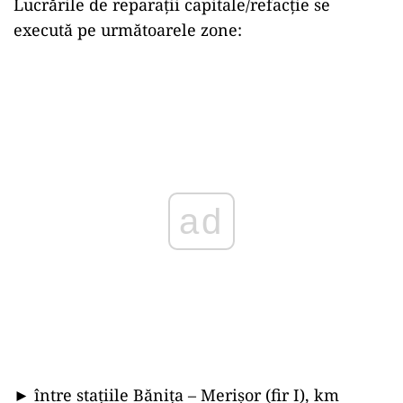
Lucrările de reparații capitale/refacție se
execută pe următoarele zone:
ad
► între stațiile Bănița – Merișor (fir I), km