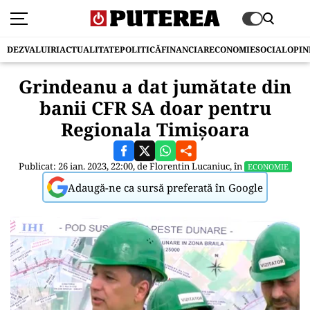
DEZVALUIRI
ACTUALITATE
POLITICĂ
FINANCIAR
ECONOMIE
SOCIAL
OPIN
Grindeanu a dat jumătate din
banii CFR SA doar pentru
Regionala Timișoara
Publicat: 26 ian. 2023, 22:00, de
Florentin Lucaniuc
, în
ECONOMIE
Adaugă-ne ca sursă preferată în Google