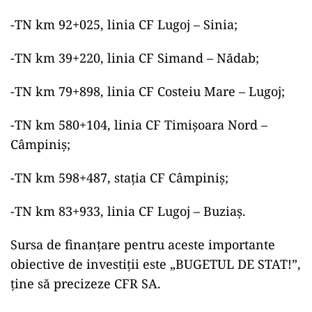
-TN km 92+025, linia CF Lugoj – Sinia;
-TN km 39+220, linia CF Simand – Nădab;
-TN km 79+898, linia CF Costeiu Mare – Lugoj;
-TN km 580+104, linia CF Timișoara Nord –
Câmpiniș;
-TN km 598+487, stația CF Câmpiniș;
-TN km 83+933, linia CF Lugoj – Buziaș.
Sursa de finanțare pentru aceste importante
obiective de investiții este „BUGETUL DE STAT!”,
ține să precizeze CFR SA.