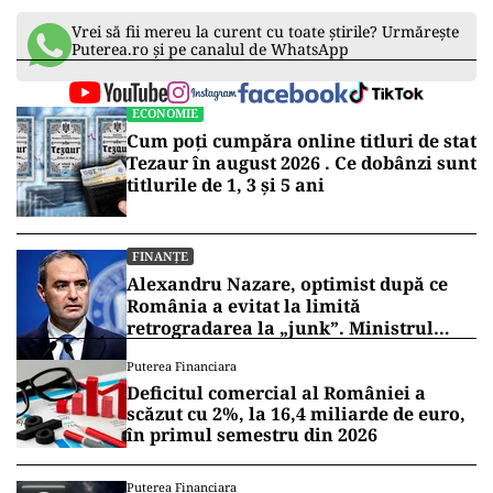
Vrei să fii mereu la curent cu toate știrile? Urmărește
Puterea.ro și pe canalul de WhatsApp
ECONOMIE
Cum poți cumpăra online titluri de stat
Tezaur în august 2026 . Ce dobânzi sunt
titlurile de 1, 3 și 5 ani
FINANȚE
Alexandru Nazare, optimist după ce
România a evitat la limită
retrogradarea la „junk”. Ministrul
anunță creștere economică de peste 2%
Puterea Financiara
în 2027
Deficitul comercial al României a
scăzut cu 2%, la 16,4 miliarde de euro,
în primul semestru din 2026
Puterea Financiara