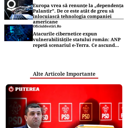
Europa vrea să renunțe la „dependența
Palantir”. De ce este atât de greu să
înlocuiască tehnologia companiei
americane
Oficiuldestiri.ro
Atacurile cibernetice expun
vulnerabilitățile statului român: ANP
repetă scenariul e‑Terra. Ce ascund
comunicările oficiale și cine răspunde
pentru mentenanța IT a instituțiilor
publice
Alte Articole Importante