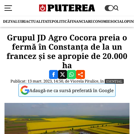
DEZVALUIRI
ACTUALITATE
POLITICĂ
FINANCIAR
ECONOMIE
SOCIAL
OPIN
Grupul JD Agro Cocora preia o
fermă în Constanța de la un
francez și se apropie de 20.000
ha
Publicat: 13 mart. 2023, 14:50, de
Viorela Pitulice
, în
ESENȚIAL
Adaugă-ne ca sursă preferată în Google