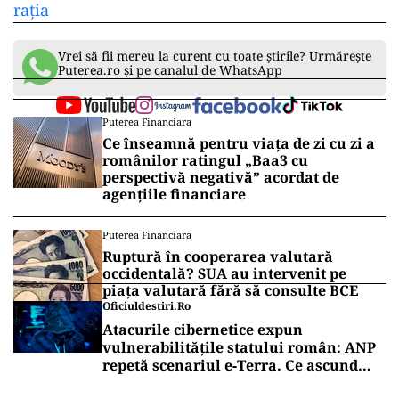
rația
Vrei să fii mereu la curent cu toate știrile? Urmărește
Puterea.ro și pe canalul de WhatsApp
Puterea Financiara
Ce înseamnă pentru viața de zi cu zi a
românilor ratingul „Baa3 cu
perspectivă negativă” acordat de
agențiile financiare
Puterea Financiara
Ruptură în cooperarea valutară
occidentală? SUA au intervenit pe
piața valutară fără să consulte BCE
Oficiuldestiri.ro
Atacurile cibernetice expun
vulnerabilitățile statului român: ANP
repetă scenariul e‑Terra. Ce ascund
comunicările oficiale și cine răspunde