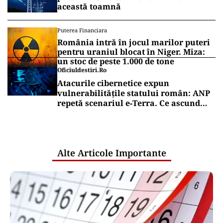
această toamnă
Puterea Financiara
România intră în jocul marilor puteri
pentru uraniul blocat în Niger. Miza:
un stoc de peste 1.000 de tone
Oficiuldestiri.ro
Atacurile cibernetice expun
vulnerabilitățile statului român: ANP
repetă scenariul e‑Terra. Ce ascund
comunicările oficiale și cine răspunde
pentru mentenanța IT a instituțiilor
publice
Alte Articole Importante