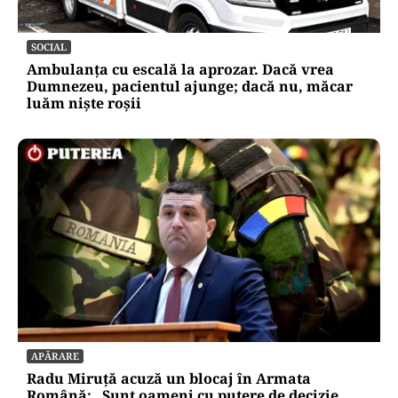
SOCIAL
Ambulanța cu escală la aprozar. Dacă vrea
Dumnezeu, pacientul ajunge; dacă nu, măcar
luăm niște roșii
APĂRARE
Radu Miruță acuză un blocaj în Armata
Română: „Sunt oameni cu putere de decizie