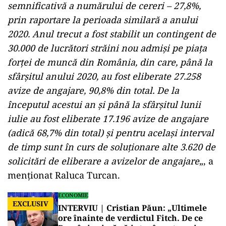
semnificativă a numărului de cereri – 27,8%,
prin raportare la perioada similară a anului
2020. Anul trecut a fost stabilit un contingent de
30.000 de lucrători străini nou admişi pe piaţa
forţei de muncă din România, din care, până la
sfârşitul anului 2020, au fost eliberate 27.258
avize de angajare, 90,8% din total. De la
începutul acestui an şi până la sfârşitul lunii
iulie au fost eliberate 17.196 avize de angajare
(adică 68,7% din total) şi pentru acelaşi interval
de timp sunt în curs de soluţionare alte 3.620 de
solicitări de eliberare a avizelor de angajare
„, a
menţionat Raluca Turcan.
ECONOMIE
EXCLUSIV
INTERVIU | Cristian Păun: „Ultimele
ore înainte de verdictul Fitch. De ce