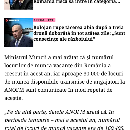
România riscă să intre în categoria
economiilor cu risc ridicat”
ACTUALITATE
Bolojan rupe tăcerea abia după a treia
dronă doborâtă în tot atâtea zile: „Sunt
consecințe ale războiului”
Ministrul Muncii a mai arătat că şi numărul
locurilor de muncă vacante din România a
crescut în acest an, iar aproape 30.000 de locuri
de muncă disponibile transmise de angajatori la
ANOFM sunt comunicate în mod repetat de
aceştia.
„
Pe de altă parte, datele ANOFM arată că, în
perioada ianuarie – mai a acestui an, numărul
total de locuri de muncă vacante era de 160.405,