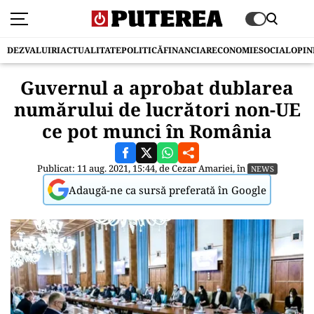
DEZVALUIRI
ACTUALITATE
POLITICĂ
FINANCIAR
ECONOMIE
SOCIAL
OPIN
Guvernul a aprobat dublarea
numărului de lucrători non-UE
ce pot munci în România
Publicat: 11 aug. 2021, 15:44, de
Cezar Amariei
, în
NEWS
Adaugă-ne ca sursă preferată în Google