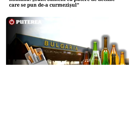
care se pun de-a curmezișul”
LIFESTYLE
Reguli noi la vamă: Câte țigări și cât alcool mai
poți aduce din Bulgaria cu sacoșa
TOS
Politica Cookies
Protecția Datelor Personale
Despre Noi
Publicitate
Echipa