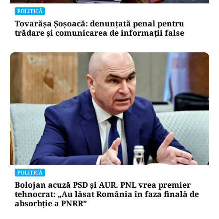
POLITICĂ
Tovarășa Șoșoacă: denunțată penal pentru
trădare și comunicarea de informații false
POLITICĂ
Bolojan acuză PSD și AUR. PNL vrea premier
tehnocrat: „Au lăsat România în faza finală de
absorbţie a PNRR”