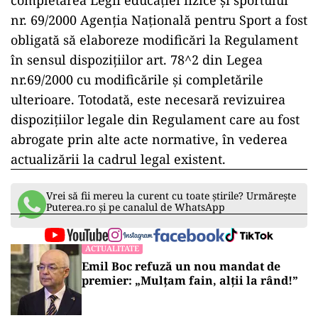
completarea Legii educației fizice şi sportului
nr. 69/2000 Agenția Națională pentru Sport a fost
obligată să elaboreze modificări la Regulament
în sensul dispozițiilor art. 78^2 din Legea
nr.69/2000 cu modificările și completările
ulterioare. Totodată, este necesară revizuirea
dispozițiilor legale din Regulament care au fost
abrogate prin alte acte normative, în vederea
actualizării la cadrul legal existent.
Vrei să fii mereu la curent cu toate știrile? Urmărește
Puterea.ro și pe canalul de WhatsApp
ACTUALITATE
Emil Boc refuză un nou mandat de
premier: „Mulțam fain, alții la rând!”