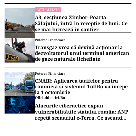
ACTUALITATE
A3, secțiunea Zimbor–Poarta
Sălajului, intră în recepție de luni. Ce
se mai lucrează în șantier
Puterea Financiara
Transgaz vrea să devină acționar la
dezvoltatorul unui terminal american
de gaze naturale lichefiate
Puterea Financiara
CNAIR: Aplicarea tarifelor pentru
rovinietă și sistemul TollRo va începe
la 1 octombrie
Oficiuldestiri.ro
Atacurile cibernetice expun
vulnerabilitățile statului român: ANP
repetă scenariul e‑Terra. Ce ascund
comunicările oficiale și cine răspunde
pentru mentenanța IT a instituțiilor