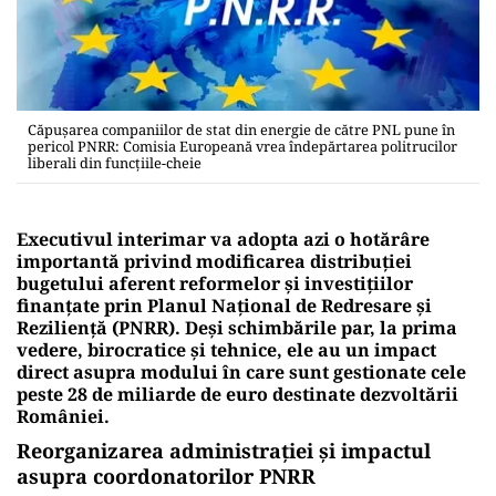
Căpușarea companiilor de stat din energie de către PNL pune în
pericol PNRR: Comisia Europeană vrea îndepărtarea politrucilor
liberali din funcțiile-cheie
Executivul interimar va adopta azi o hotărâre
importantă privind modificarea distribuției
bugetului aferent reformelor și investițiilor
finanțate prin Planul Național de Redresare și
Reziliență (PNRR). Deși schimbările par, la prima
vedere, birocratice și tehnice, ele au un impact
direct asupra modului în care sunt gestionate cele
peste 28 de miliarde de euro destinate dezvoltării
României.
Reorganizarea administrației și impactul
asupra coordonatorilor PNRR