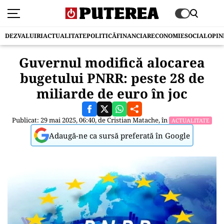
DEZVALUIRI
ACTUALITATE
POLITICĂ
FINANCIAR
ECONOMIE
SOCIAL
OPIN
Guvernul modifică alocarea
bugetului PNRR: peste 28 de
miliarde de euro în joc
Publicat: 29 mai 2025, 06:40, de
Cristian Matache
, în
ACTUALITATE
Adaugă-ne ca sursă preferată în Google