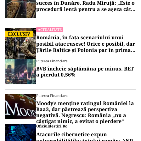
succes în Dunăre. Radu Miruță: „Este o
procedură lentă pentru a se așeza cât
mai bine”
ACTUALITATE
EXCLUSIV
România, în fața scenariului unui
posibil atac rusesc! Orice e posibil, dar
Țările Baltice și Polonia par în prima
linie!
Puterea Financiara
BVB încheie săptămâna pe minus. BET
a pierdut 0,56%
Puterea Financiara
Moody’s menține ratingul României la
Baa3, dar păstrează perspectiva
negativă. Negrescu: România „nu a
câștigat nimic, a evitat o pierdere”
Oficiuldestiri.ro
Atacurile cibernetice expun
vulnerabilitățile statului român: ANP