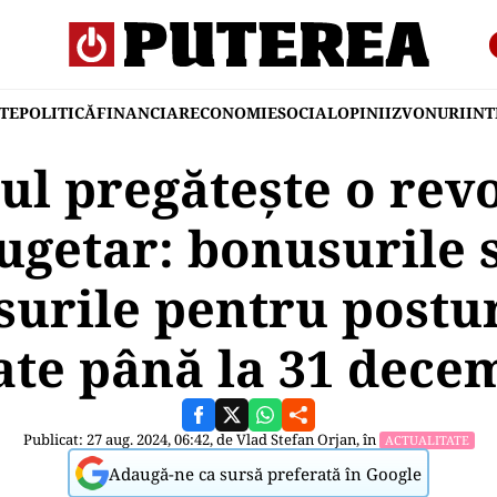
TE
POLITICĂ
FINANCIAR
ECONOMIE
SOCIAL
OPINII
ZVONURI
IN
l pregătește o revo
ugetar: bonusurile
surile pentru postu
ate până la 31 dece
Publicat: 27 aug. 2024, 06:42, de
Vlad Stefan Orjan
, în
ACTUALITATE
Adaugă-ne ca sursă preferată în Google