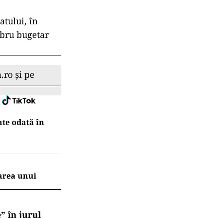
atului, în
libru bugetar
.ro și pe
ate odată în
area unui
” în jurul