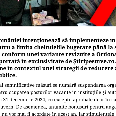
omâniei intenționează să implementeze m
tru a limita cheltuielile bugetare până la 
, conform unei variante revizuite a Ordon
portată în exclusivitate de Știripesurse.ro
ine în contextul unei strategii de reducere 
ublice.
ai semnificative măsuri se numără suspendarea orga
ru ocuparea posturilor vacante în instituțiile și auto
a 31 decembrie 2024, cu excepții aprobate doar în c
 Guvern. De asemenea, anumite bonusuri pentru angaj
 nu vor mai fi acordate în acest an, iar stimulentele