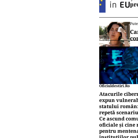
pr
Pute
Ca
co
Oficiuldestiri.ro
Atacurile ciber
expun vulnerabi
statului român
repetă scenariu
Ce ascund comu
oficiale și cin
pentru mentena
instituțiilor pu