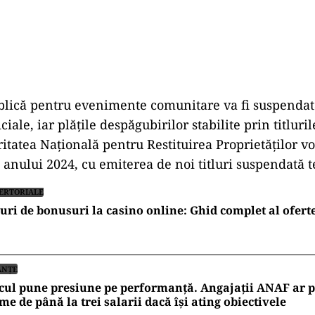
lică pentru evenimente comunitare va fi suspendată
iciale, iar plățile despăgubirilor stabilite prin titluri
tatea Națională pentru Restituirea Proprietăților vor
l anului 2024, cu emiterea de noi titluri suspendată 
ERTORIALE
uri de bonusuri la casino online: Ghid complet al ofert
ANȚE
cul pune presiune pe performanță. Angajații ANAF ar 
me de până la trei salarii dacă își ating obiectivele