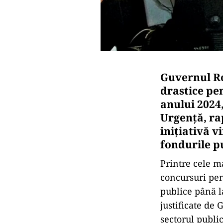
Guvernul R
drastice pen
anului 2024
Urgență, ra
inițiativă v
fondurile p
Printre cele m
concursuri pent
publice până l
justificate de
sectorul public