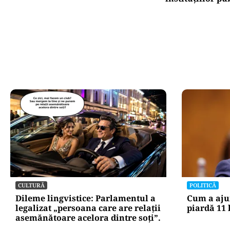
CULTURĂ
POLITICĂ
Dileme lingvistice: Parlamentul a
Cum a aju
legalizat „persoana care are relații
piardă 11 
asemănătoare acelora dintre soți”.