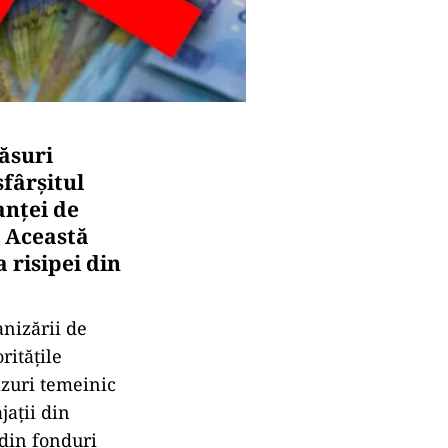
ăsuri
sfârșitul
anței de
. Această
a risipei din
nizării de
ritățile
azuri temeinic
ații din
 din fonduri