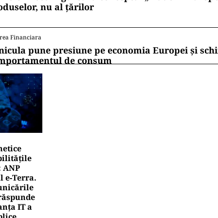
oduselor, nu al țărilor
rea Financiara
nicula pune presiune pe economia Europei și sc
mportamentul de consum
netice
litățile
: ANP
l e‑Terra.
nicările
e răspunde
nța IT a
blice