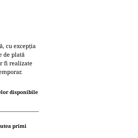
, cu excepția
le de plată
 fi realizate
temporar.
elor disponibile
putea primi