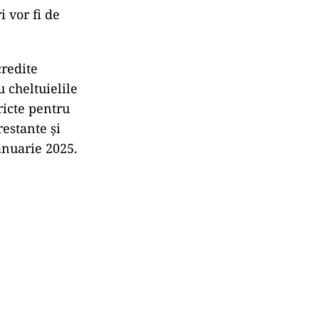
 vor fi de
credite
u cheltuielile
ricte pentru
restante și
anuarie 2025.