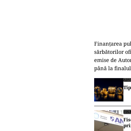
Finanțarea pub
sărbătorilor of
emise de Autori
până la finalu
ADV
Tip
FIN
Fis
pri