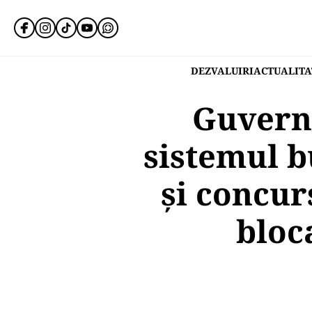
DEZVALUIRI
ACTUALITA
Guvernu
sistemul b
și concur
bloc