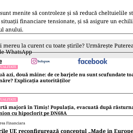
unt menite să controleze și să reducă cheltuielile st
situații financiare tensionate, și să asigure un echi
ul anului.
ii mereu la curent cu toate știrile? Urmărește Puterea
 de WhatsApp
UALITATE
ă azi, două mâine: de ce barjele nu sunt scufundate to
ăre? Explicația autorităților
UALITATE
rtă majoră în Timiș! Populația, evacuată după răsturn
ion cu hipoclorit pe DN68A
rea Financiara
rile UE reconfigurează conceptul „Made in Europe