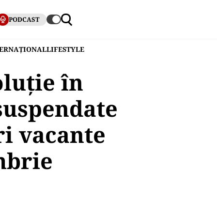
PODCAST
TERNAȚIONAL
LIFESTYLE
luție în
 suspendate
ri vacante
mbrie