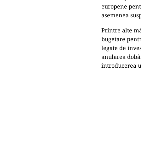
europene pentr
asemenea susp
Printre alte m
bugetare pentru
legate de inves
anularea dobânz
introducerea u