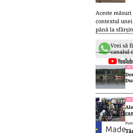
Aceste măsuri s
contextul unei 
până la sfârșit
Vrei să f
canalul
ACT
Dou
Dun
ACT
Ale
cam
Pute
Ță