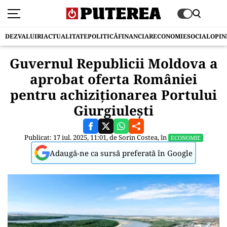
DEZVALUIRI
ACTUALITATE
POLITICĂ
FINANCIAR
ECONOMIE
SOCIAL
OPIN
Guvernul Republicii Moldova a
aprobat oferta României
pentru achiziționarea Portului
Giurgiulești
Publicat: 17 iul. 2025, 11:01, de
Sorin Costea
, în
ECONOMIE
Adaugă-ne ca sursă preferată în Google