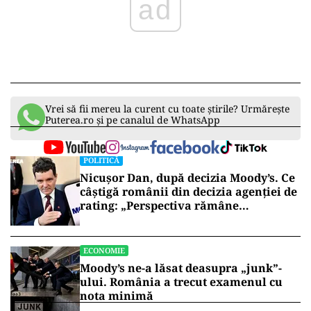
ad
Vrei să fii mereu la curent cu toate știrile? Urmărește
Puterea.ro și pe canalul de WhatsApp
POLITICĂ
Nicușor Dan, după decizia Moody’s. Ce
câștigă românii din decizia agenției de
rating: „Perspectiva rămâne
rezervată”
ECONOMIE
Moody’s ne-a lăsat deasupra „junk”-
ului. România a trecut examenul cu
nota minimă