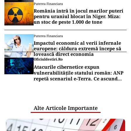
Puterea Financiara
România intră în jocul marilor puteri
pentru uraniul blocat în Niger. Miza:
un stoc de peste 1.000 de tone
Puterea Financiara
Impactul economic al verii infernale
europene: căldura extremă începe să
lovească direct economia
Oficiuldestiri.ro
Atacurile cibernetice expun
vulnerabilitățile statului român: ANP
repetă scenariul e‑Terra. Ce ascund
comunicările oficiale și cine răspunde
pentru mentenanța IT a instituțiilor
publice
Alte Articole Importante