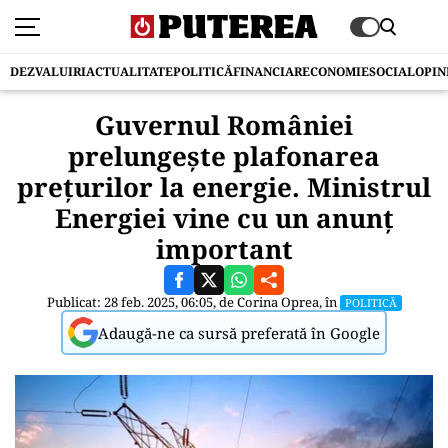
DEZVALUIRI
ACTUALITATE
POLITICĂ
FINANCIAR
ECONOMIE
SOCIAL
OPIN
Guvernul României
prelungește plafonarea
prețurilor la energie. Ministrul
Energiei vine cu un anunț
important
Publicat: 28 feb. 2025, 06:05, de
Corina Oprea
, în
POLITICĂ
Adaugă-ne ca sursă preferată în Google