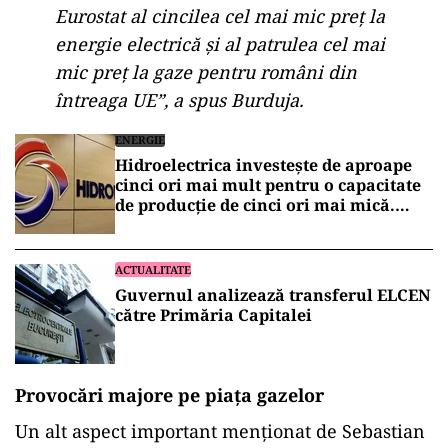
Eurostat al cincilea cel mai mic preț la
energie electrică și al patrulea cel mai
mic preț la gaze pentru români din
întreaga UE”, a spus Burduja.
ENERGIE
Hidroelectrica investește de aproape
cinci ori mai mult pentru o capacitate
de producție de cinci ori mai mică.
Proiectul Pașcani, blocat de un război
pentru 95 de milioane de lei
ACTUALITATE
Guvernul analizează transferul ELCEN
către Primăria Capitalei
Provocări majore pe piața gazelor
Un alt aspect important menționat de Sebastian