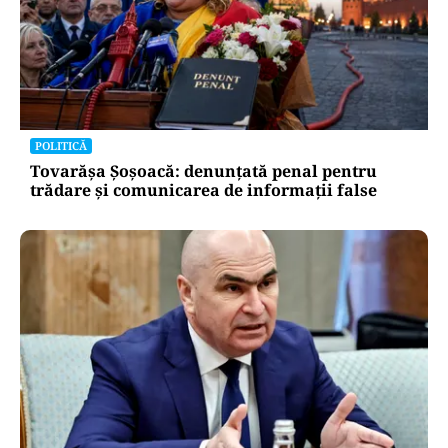
POLITICĂ
Tovarășa Șoșoacă: denunțată penal pentru
trădare și comunicarea de informații false