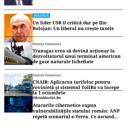
POLITICĂ
Un lider USR îl critică dur pe Ilie
Bolojan: Un liberal nu crește taxele
Puterea Financiara
Transgaz vrea să devină acționar la
dezvoltatorul unui terminal american
de gaze naturale lichefiate
Puterea Financiara
CNAIR: Aplicarea tarifelor pentru
rovinietă și sistemul TollRo va începe
la 1 octombrie
Oficiuldestiri.ro
Atacurile cibernetice expun
vulnerabilitățile statului român: ANP
repetă scenariul e‑Terra. Ce ascund
comunicările oficiale și cine răspunde