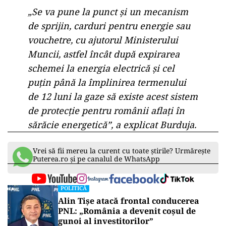
„Se va pune la punct și un mecanism
de sprijin, carduri pentru energie sau
vouchetre, cu ajutorul Ministerului
Muncii, astfel încât după expirarea
schemei la energia electrică și cel
puțin până la împlinirea termenului
de 12 luni la gaze să existe acest sistem
de protecție pentru românii aflați în
sărăcie energetică”, a explicat Burduja.
Vrei să fii mereu la curent cu toate știrile? Urmărește
Puterea.ro și pe canalul de WhatsApp
POLITICĂ
Alin Tișe atacă frontal conducerea
PNL: „România a devenit coșul de
gunoi al investitorilor”