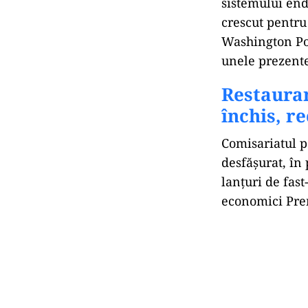
sistemului end
crescut pentru
Washington Pos
unele prezente
Restauran
închis, r
Comisariatul p
desfășurat, în 
lanțuri de fas
economici Pre