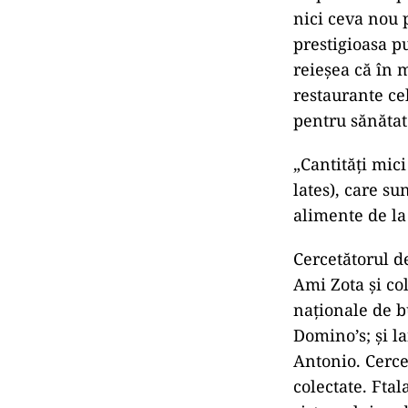
nici ceva nou p
prestigioasa p
reieșea că în 
restaurante ce
pentru sănătat
„Cantități mic
lates), care su
alimente de la
Cercetătorul d
Ami Zota și col
naționale de b
Domino’s; și l
Antonio. Cerce
colectate. Ftal