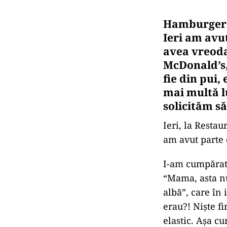
Hamburger cu
Ieri am avu
avea vreoda
McDonald’s, 
fie din pui,
mai multă l
solicităm să
Ieri, la Resta
am avut parte 
I-am cumpărat 
“Mama, asta nu
albă”, care în 
erau?! Niște fi
elastic. Așa cu