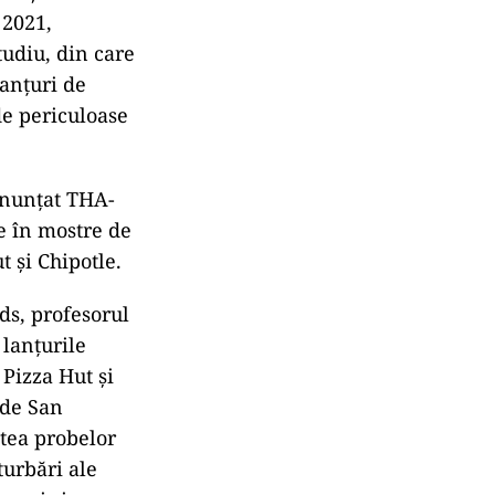
 2021,
tudiu, din care
lanțuri de
de periculoase
ronunțat THA-
te în mostre de
 și Chipotle.
ds, profesorul
 lanțurile
 Pizza Hut și
 de San
atea probelor
turbări ale