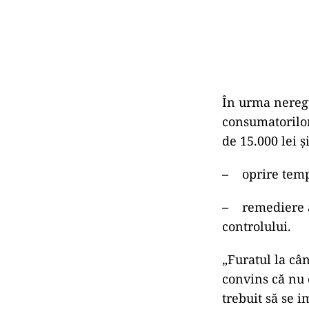
În urma neregu
consumatorilor
de 15.000 lei 
– oprire tempo
– remediere a 
controlului.
„Furatul la câ
convins că nu 
trebuit să se i