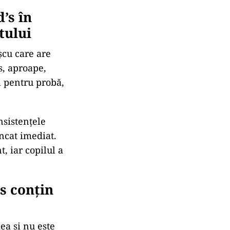
d
’s în
tului
șcu care are
s, aproape,
l pentru probă,
nsistențele
uncat imediat.
, iar copilul a
s conțin
ea și nu este