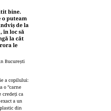
tit bine.
e o puteam
ndviș de la
 în loc să
ngă la cât
rora le
in București
e a copilului:
ra o ”carne
e credeți ca
 exact a un
plastic din