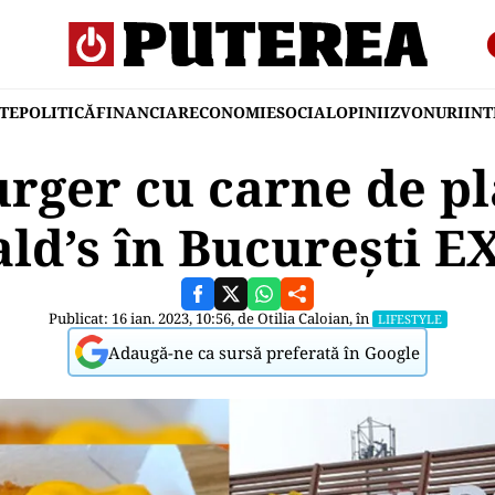
TE
POLITICĂ
FINANCIAR
ECONOMIE
SOCIAL
OPINII
ZVONURI
IN
ger cu carne de pla
ld’s în București E
Publicat: 16 ian. 2023, 10:56, de
Otilia Caloian
, în
LIFESTYLE
Adaugă-ne ca sursă preferată în Google