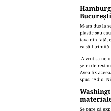
Hamburge
București
M-am dus la șe
plastic sau ca
tava din față,
ca să-l trimită
A vrut sa ne of
șefei de restau
Avea fix aceeaa
spus: “Adio! N
Washingt
materiale
Se pare că exp