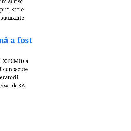
um și risc
ii”, scrie
estaurante,
nă a fost
r
i (CPCMB) a
uă cunoscute
eratorii
etwork SA.