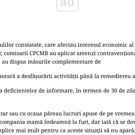
ad
lilor constatate, care afectau interesul economic al
, comisarii CPCMB au aplicat amenzi contravenționa
și au dispus măsurile complementare de
rară a desfășurării activității până la remedierea a
deficientelor de informare, în termen de 30 de zile
ntar sau cu ocaua păreau lucruri apuse de pe vremea 
compania mamă îndeamnă la furt, dar iată că se dove
mplice mai mult pentru ca aceste situații să nu apară