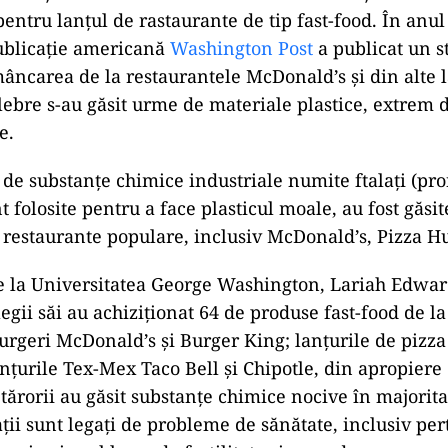
entru lanțul de rastaurante de tip fast-food. În anul
ublicație americană
Washington Post
a publicat un s
mâncarea de la restaurantele McDonald’s și din alte 
lebre s-au găsit urme de materiale plastice, extrem 
e.
i de substanțe chimice industriale numite ftalați (p
nt folosite pentru a face plasticul moale, au fost găsi
 restaurante populare, inclusiv McDonald’s, Pizza Hut
e la Universitatea George Washington, Lariah Edwar
egii săi au achiziționat 64 de produse fast-food de la
urgeri McDonald’s și Burger King; lanțurile de pizza
anțurile Tex-Mex Taco Bell și Chipotle, din apropiere
tărorii au găsit substanțe chimice nocive în majorit
ații sunt legați de probleme de sănătate, inclusiv per