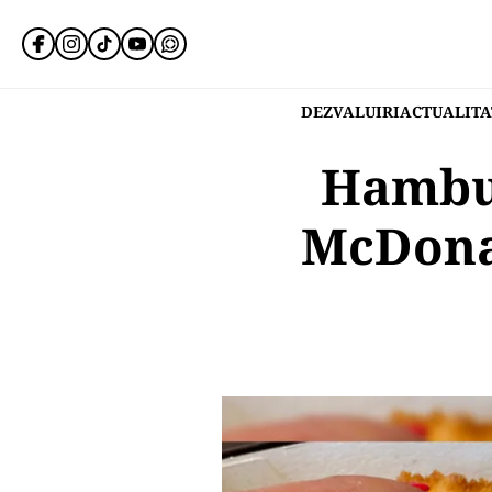
DEZVALUIRI
ACTUALITA
Hambur
McDona