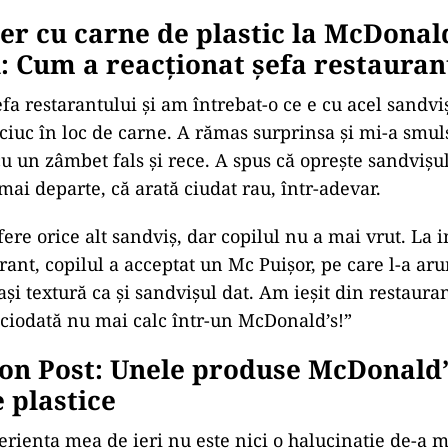
r cu carne de plastic la McDonal
: Cum a reacționat șefa restauran
fa restarantului și am întrebat-o ce e cu acel sandvi
uciuc în loc de carne. A rămas surprinsa și mi-a smul
 cu un zâmbet fals și rece. A spus că oprește sandvișu
 mai departe, că arată ciudat rau, într-adevar.
ere orice alt sandviș, dar copilul nu a mai vrut. La i
rant, copilul a acceptat un Mc Puișor, pe care l-a ar
și textură ca și sandvișul dat. Am ieșit din restaurant
iciodată nu mai calc într-un McDonald’s!”
on Post: Unele produse McDonald’
 plastice
eriența mea de ieri nu este nici o halucinație de-a m