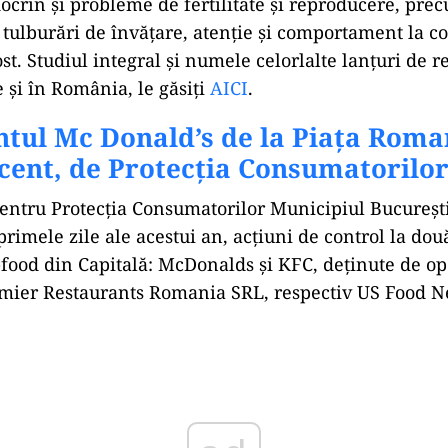
ocrin și probleme de fertilitate și reproducere, prec
 tulburări de învățare, atenție și comportament la cop
t. Studiul integral și numele celorlalte lanțuri de r
 și în România, le găsiți
AICI
.
tul Mc Donald’s de la Piața Roma
ecent, de Protecția Consumatorilo
entru Protecția Consumatorilor Municipiul Bucureșt
primele zile ale acestui an, acțiuni de control la do
t-food din Capitală: McDonalds și KFC, deținute de op
mier Restaurants Romania SRL, respectiv US Food N