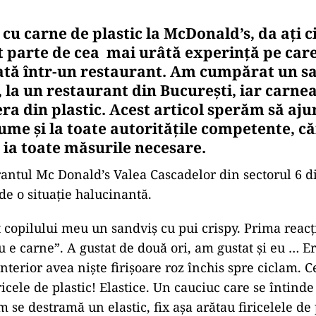
 carne de plastic la McDonald’s, da ați ci
t parte de cea mai urâtă experință pe car
tă într-un restaurant. Am cumpărat un sa
la un restaurant din București, iar carnea,
 era din plastic. Acest articol sperăm să aju
ume și la toate autoritățile competente, că
 ia toate măsurile necesare.
urantul Mc Donald’s Valea Cascadelor din sectorul 6 d
de o situație halucinantă.
copilului meu un sandviș cu pui crispy. Prima reacți
 e carne”. A gustat de două ori, am gustat și eu … E
interior avea niște firișoare roz închis spre ciclam. C
ricele de plastic! Elastice. Un cauciuc care se întinde
m se destramă un elastic, fix așa arătau firicelele de 