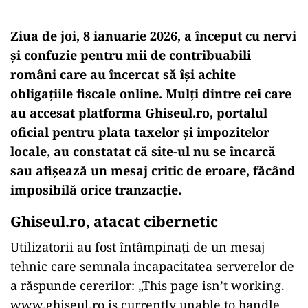
Ziua de joi, 8 ianuarie 2026, a
început cu nervi
și confuzie pentru mii de contribuabili
rom
âni care au încercat s
ă
î
și achite
obligațiile fiscale online. Mulți dintre cei care
au accesat platforma Ghiseul.ro,
portalul
oficial pentru plata taxelor
și impozitelor
locale,
au constatat c
ă site-ul nu se
încarc
ă
sau afișează un mesaj critic de eroare, făc
ând
imposibil
ă orice tranzacție.
Ghiseul.ro, atacat cibernetic
Utilizatorii au fost
întâmpina
ți de un mesaj
tehnic care semnala incapacitatea serverelor de
a răspunde cererilor:
„This page isn’t working.
www.ghiseul.ro is currently unable to handle