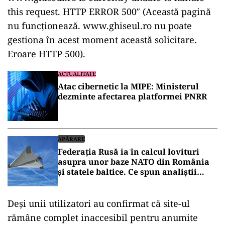
this request. HTTP ERROR 500″ (Aceast
ă pagină
nu funcționează. www.ghiseul.ro nu poate
gestiona
în acest moment aceast
ă solicitare.
Eroare HTTP 500).
ACTUALITATE
Atac cibernetic la MIPE: Ministerul
dezminte afectarea platformei PNRR
APĂRARE
Federația Rusă ia în calcul lovituri
asupra unor baze NATO din România
și statele baltice. Ce spun analiștii
militari de la București
Deși unii utilizatori au confirmat că site-ul
răm
âne complet inaccesibil pentru anumite