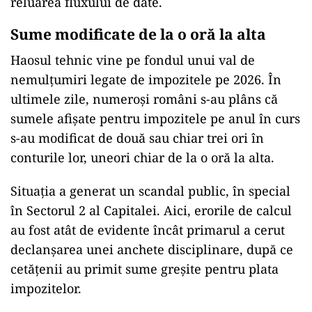
reluarea fluxului de date.
Sume modificate de la o oră la alta
Haosul tehnic vine pe fondul unui val de
nemulțumiri legate de impozitele pe 2026.
În
ultimele zile, numero
și rom
âni s-au plâns c
ă
sumele afișate pentru impozitele pe anul
în curs
s-au modificat de dou
ă sau chiar trei ori
în
conturile lor, uneori chiar de la o or
ă la alta.
Situația a generat un scandal public,
în special
în Sectorul 2 al Capitalei. Aici, erorile de calcul
au fost atât de evidente încât primarul a cerut
declan
șarea unei anchete disciplinare, după ce
cetățenii au primit sume greșite pentru plata
impozitelor.