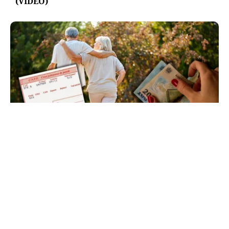
(VIDEO)
SOCIAL
Record în sistemul de pensii: Cât plătește statul
pentru pentru cei mai săraci vârstnici
TOS
Politica Cookies
Protecția Datelor Personale
Despre Noi
Publicitate
Echipa