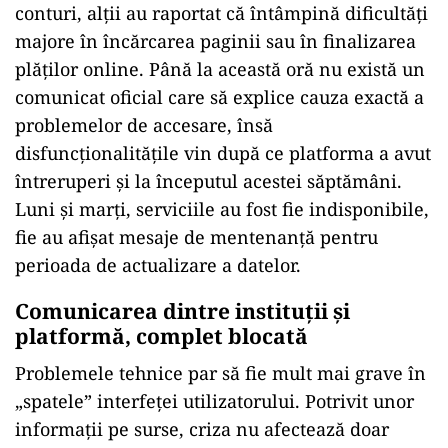
conturi, al
ții au raportat că
întâmpin
ă dificultăți
majore
în înc
ărcarea paginii sau
în finalizarea
pl
ăților online. P
ân
ă la această oră nu există un
comunicat oficial care să explice cauza exactă a
problemelor de accesare,
îns
ă
disfuncționalitățile vin după ce platforma a avut
întreruperi
și la
începutul acestei s
ăptăm
âni.
Luni
și marți, serviciile au fost fie indisponibile,
fie au afișat mesaje de mentenanță pentru
perioada de actualizare a datelor.
Comunicarea dintre instituții și
platformă, complet blocată
Problemele tehnice par să fie mult mai grave
în
„spatele” interfe
ței utilizatorului. Potrivit unor
informații pe surse, criza nu afectează doar