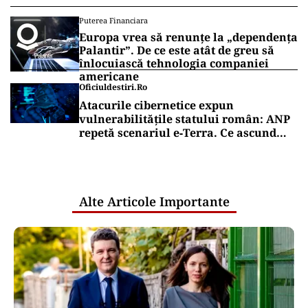
Puterea Financiara
Europa vrea să renunțe la „dependența
Palantir”. De ce este atât de greu să
înlocuiască tehnologia companiei
americane
Oficiuldestiri.ro
Atacurile cibernetice expun
vulnerabilitățile statului român: ANP
repetă scenariul e‑Terra. Ce ascund
comunicările oficiale și cine răspunde
pentru mentenanța IT a instituțiilor
publice
Alte Articole Importante