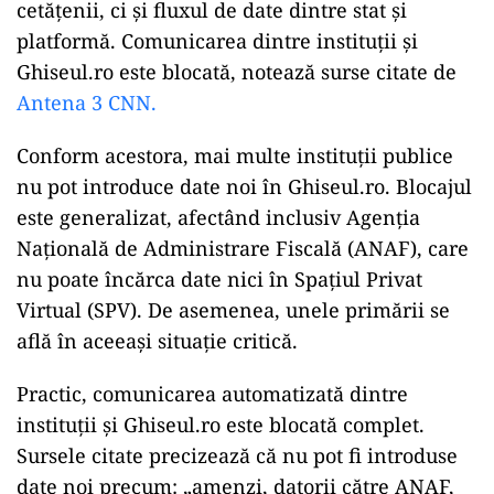
cetățenii, ci și fluxul de date dintre stat și
platformă.
Comunicarea dintre institu
ții și
Ghiseul.ro este blocată, notează surse citate de
Antena 3 CNN.
Conform acestora, mai multe instituții publice
nu pot introduce date noi
în Ghiseul.ro. Blocajul
este generalizat, afectând inclusiv Agen
ția
Națională de Administrare Fiscală (ANAF), care
nu poate
înc
ărca date nici
în Spa
țiul Privat
Virtual (SPV). De asemenea, unele primării se
află
în aceea
și situație critică.
Practic, comunicarea automatizată dintre
instituții și Ghiseul.ro este blocată complet.
Sursele citate precizează că nu pot fi introduse
date noi precum:
„amenzi, datorii c
ătre ANAF,