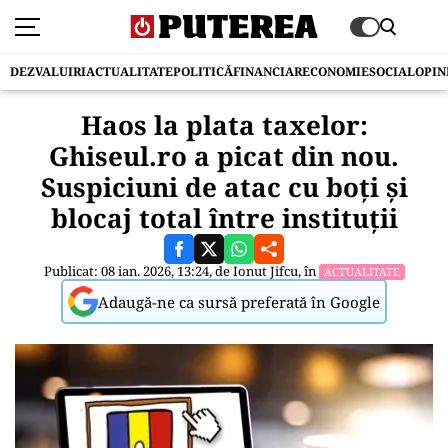
DEZVALUIRI
ACTUALITATE
POLITICĂ
FINANCIAR
ECONOMIE
SOCIAL
OPIN
Haos la plata taxelor:
Ghiseul.ro a picat din nou.
Suspiciuni de atac cu boți și
blocaj total între instituții
Publicat: 08 ian. 2026, 13:24, de
Ionut Jifcu
, în
ACTUALITATE
Adaugă-ne ca sursă preferată în Google