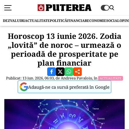
DEZVALUIRI
ACTUALITATE
POLITICĂ
FINANCIAR
ECONOMIE
SOCIAL
OPIN
Horoscop 13 iunie 2026. Zodia
„lovită” de noroc – urmează o
perioadă de prosperitate pe
plan financiar
Publicat: 13 iun. 2026, 06:03, de
Andreea Pavaloiu
, în
ACTUALITATE
Adaugă-ne ca sursă preferată în Google