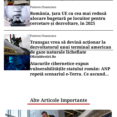
Puterea Financiara
România, țara UE cu cea mai redusă
alocare bugetară pe locuitor pentru
cercetare și dezvoltare, în 2025
Puterea Financiara
Transgaz vrea să devină acționar la
dezvoltatorul unui terminal american
de gaze naturale lichefiate
Oficiuldestiri.ro
Atacurile cibernetice expun
vulnerabilitățile statului român: ANP
repetă scenariul e‑Terra. Ce ascund
comunicările oficiale și cine răspunde
pentru mentenanța IT a instituțiilor
publice
Alte Articole Importante