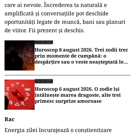
care ai nevoie. Încrederea ta naturală e
amplificată și conversațiile pot deschide
oportunități legate de muncă, bani sau planuri
de viitor. Fii prezent și deschis.
HOROSCOP
Horoscop 8 august 2026. Trei zodii trec
prin momente de cumpănă: o
despărțire sau o veste neașteptată le
schimbă planurile
HOROSCOP
Horoscop 6 august 2026. O zodie își
întâlnește marea dragoste, alte trei
primesc surprize amoroase
Rac
Energia zilei încurajează o conștientizare