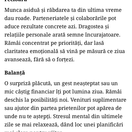
Munca asiduă și răbdarea ta din ultima vreme
dau roade. Parteneriatele și colaborările pot
aduce rezultate concrete azi. Dragostea și
relațiile personale arată semne încurajatoare.
Rămâi concentrat pe priorități, dar lasă
claritatea emoțională să vină pe măsură ce ziua
avansează, fără să o forțezi.
Balanță
O surpriză plăcută, un gest neașteptat sau un
mic câștig financiar îți pot lumina ziua. Rămâi
deschis la posibilități noi. Venituri suplimentare
sau ajutor din partea prietenilor pot apărea de
unde nu te aștepți. Stresul mental din ultimele
zile se mai relaxează, dând loc unei planificări