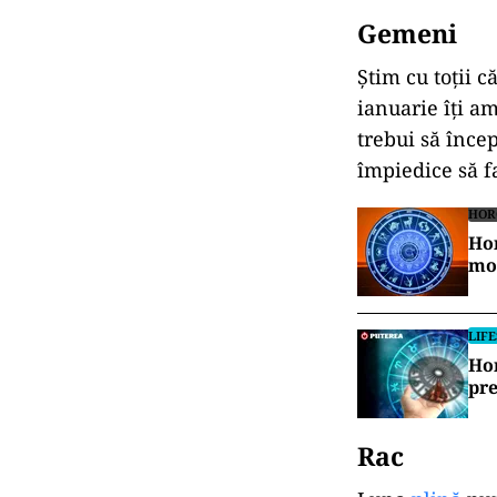
Gemeni
Știm cu toții 
ianuarie îți am
trebui să încep
împiedice să f
HOR
Hor
mo
LIF
Hor
pr
Rac