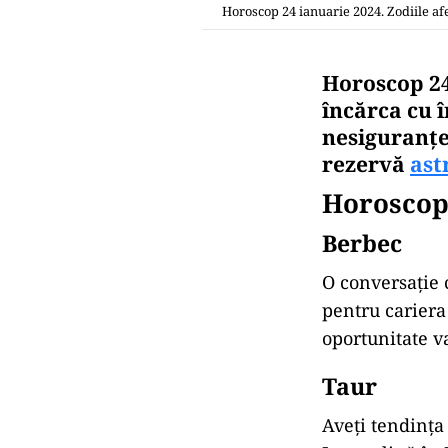
Horoscop 24 ianuarie 2024. Zodiile af
Horoscop 24
încărca cu 
nesiguranțe 
rezervă
ast
Horoscop
Berbec
O conversație 
pentru cariera 
oportunitate va
Taur
Aveți tendința 