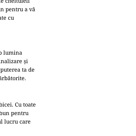
e cheltuieli
un pentru a vă
ate cu
ub lumina
nalizare și
 puterea ta de
ărbătorite.
icei. Cu toate
t bun pentru
ul lucru care