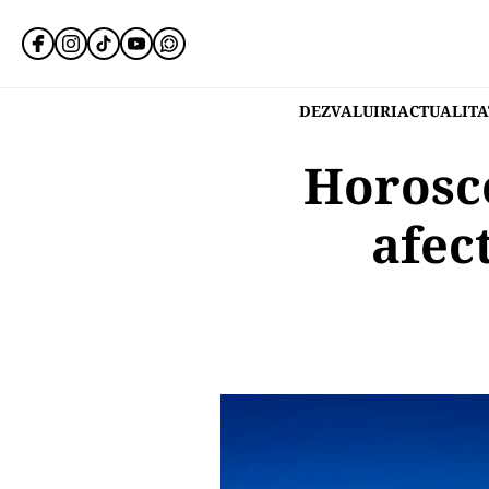
DEZVALUIRI
ACTUALITA
Horosco
afec