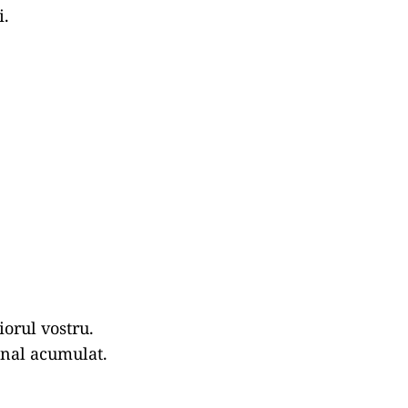
i.
iorul vostru.
onal acumulat.