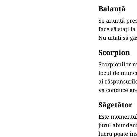
Balanță
Se anunță pres
face să stați l
Nu uitați să gă
Scorpion
Scorpionilor n
locul de muncă 
ai răspunsurile
va conduce gre
Săgetător
Este momentul 
jurul abundenț
lucru poate în