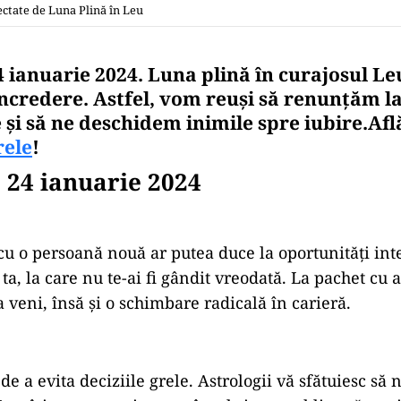
ectate de Luna Plină în Leu
 ianuarie 2024. Luna plină în curajosul Le
încredere. Astfel, vom reuși să renunțăm l
și să ne deschidem inimile spre iubire.Află
rele
!
 24 ianuarie 2024
cu o persoană nouă ar putea duce la oportunități int
ta, la care nu te-ai fi gândit vreodată. La pachet cu
 veni, însă și o schimbare radicală în carieră.
de a evita deciziile grele. Astrologii vă sfătuiesc să 