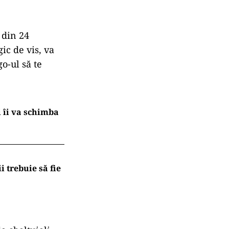
 din 24
ic de vis, va
o-ul să te
i îi va schimba
i trebuie să fie