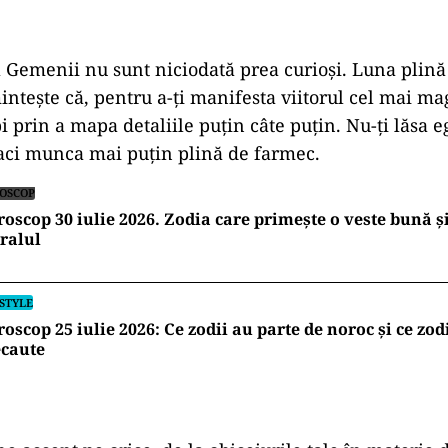
că Gemenii nu sunt niciodată prea curioși. Luna plină
intește că, pentru a-ți manifesta viitorul cel mai mag
i prin a mapa detaliile puțin câte puțin. Nu-ți lăsa eg
aci munca mai puțin plină de farmec.
OSCOP
oscop 30 iulie 2026. Zodia care primește o veste bună ș
ralul
ESTYLE
oscop 25 iulie 2026: Ce zodii au parte de noroc și ce zodi
ecaute