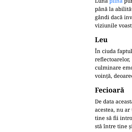
Luna
plină
pun
până la abilit
gândi dacă inve
viziunile voast
Leu
În ciuda faptu
reflectoarelor
culminare emoț
voință, deoarec
Fecioară
De data aceast
acestea, nu ar
tine să fii int
stă între tine ș