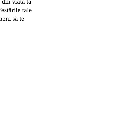
 din viața ta
estările tale
meni să te