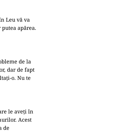
 în Leu vă va
ar putea apărea.
robleme de la
or, dar de fapt
tați-o. Nu te
re le aveți în
urilor. Acest
a de