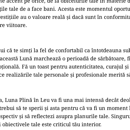
e accent pe orice, de la obiceiurile tale în materie d
ățile tale de a face bani. Acesta este momentul oport
stițiile au o valoare reală și dacă sunt în conformit
re viitoare.
lui că te simți la fel de confortabil ca întotdeauna s
, această Lună marchează o perioadă de sărbătoare, fi
ională. Fă un toast pentru autenticitatea, curajul și
e realizările tale personale și profesionale merită s
a, Luna Plină în Leu va fi una mai intensă decât deob
 trebui să te sperii și asta pentru că va fi un momen
rospectiv și să reflectezi asupra planurile tale. Singur
i obiectivele tale este criticul tău interior.