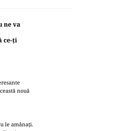
u ne va
a
 ce-ți
eresante
 această nouă
nu le amânați.