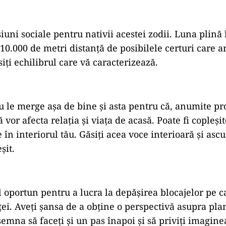
iuni sociale pentru nativii acestei zodii. Luna plină
a 10.000 de metri distanță de posibilele certuri care 
siți echilibrul care vă caracterizează.
u le merge așa de bine și asta pentru că, anumite p
vor afecta relația și viața de acasă. Poate fi copleșit
 în interiorul tău. Găsiți acea voce interioară și ascul
șit.
oportun pentru a lucra la depășirea blocajelor pe ca
ei. Aveți șansa de a obține o perspectivă asupra plan
semna să faceți și un pas înapoi și să priviți imagine