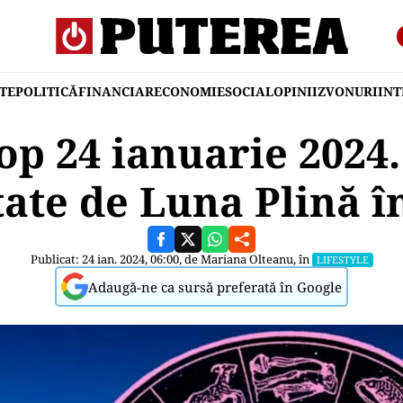
TE
POLITICĂ
FINANCIAR
ECONOMIE
SOCIAL
OPINII
ZVONURI
IN
p 24 ianuarie 2024.
tate de Luna Plină î
Publicat: 24 ian. 2024, 06:00, de
Mariana Olteanu
, în
LIFESTYLE
Adaugă-ne ca sursă preferată în Google