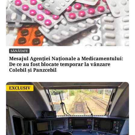
SĂNĂTATE
Mesajul Agenției Naționale a Medicamentului:
De ce au fost blocate temporar la vânzare
Colebil și Panzcebil
EXCLUSIV
EXCLUSIV