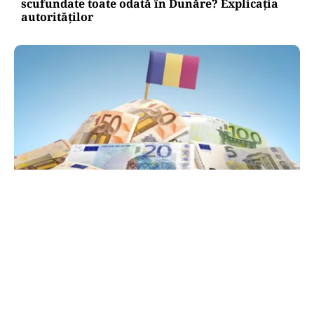
scufundate toate odată în Dunăre? Explicația
autorităților
POLITICĂ
PSD atacă USR și PNL după sesizarea la CCR:
„Sacrifică 771 de milioane de euro pentru
Dominic Fritz”