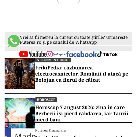
Vrei să fii mereu la curent cu toate știrile? Urmărește
Puterea.ro și pe canalul de WhatsApp
NECONVENTIONAL
FrikiPedia: răzbunarea
electrocasnicelor. Românii îl atacă pe
Bolojan cu fierul de călcat
HOROSCOP
Horoscop 7 august 2026: ziua în care
Berbecii își pierd răbdarea, iar Taurii
pierd bani
Puterea Financiara