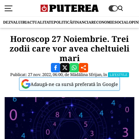
DEZVALUIRI
ACTUALITATE
POLITICĂ
FINANCIAR
ECONOMIE
SOCIAL
OPIN
Horoscop 27 Noiembrie. Trei
zodii care vor avea cheltuieli
mari
Publicat: 27 nov. 2022, 06:00, de
Mădălina Sfrijan
, în
LIFESTYLE
Adaugă-ne ca sursă preferată în Google