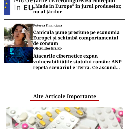
Țările UE reconfigurează conceptul
„Made in Europe” în jurul produselor,
nu al țărilor
Puterea Financiara
Canicula pune presiune pe economia
Europei și schimbă comportamentul
de consum
Oficiuldestiri.ro
Atacurile cibernetice expun
vulnerabilitățile statului român: ANP
repetă scenariul e‑Terra. Ce ascund
comunicările oficiale și cine răspunde
pentru mentenanța IT a instituțiilor
publice
Alte Articole Importante