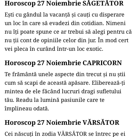
Horoscop 27 Noiembrie SĂGETĂTOR
Ești cu gândul la vacanță și cauți cu disperare
un loc în care să evadezi din cotidian. Nimeni
nu îți poate spune ce ar trebui să alegi pentru că
nu ții cont de opiniile celor din jur. În mod cert
vei pleca în curând într-un loc exotic.
Horoscop 27 Noiembrie CAPRICORN
Te frământă unele aspecte din trecut și nu știi
cum să scapi de această apăsare. Eliberează-ți
mintea de ele făcând lucruri dragi sufletului
tău. Readu la lumină pasiunile care te
împlineau odată.
Horoscop 27 Noiembrie VĂRSĂTOR
Cei născuți în zodia VĂRSĂTOR se întrec pe ei