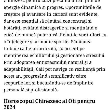
Chinezesc pentru 2024 prezintă un an plin de
energie dinamică și progres. Oportunitățile de
creștere și avansare în carieră sunt evidente,
dar este esențial să rămână concentrați și
hotărâți, evitând distragerile și menținând o
etică de muncă puternică. Relațiile vor înflori cu
o înțelegere și armonie sporite. Sănătatea
trebuie să fie prioritizată, cu accent pe
menținerea echilibrului și gestionarea stresului.
Prin adoptarea entuziasmului natural și a
adaptabilității, Caii pot naviga cu reziliență prin
acest an, progresând semnificativ către
scopurile lor, și bucurându-se de împlinire
personală și profesională.
Horoscopul Chinezesc al Oii pentru
2024