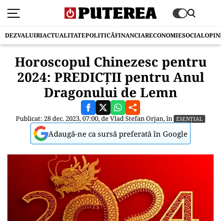
DEZVALUIRI
ACTUALITATE
POLITICĂ
FINANCIAR
ECONOMIE
SOCIAL
OPIN
Horoscopul Chinezesc pentru
2024: PREDICȚII pentru Anul
Dragonului de Lemn
Publicat: 28 dec. 2023, 07:00, de
Vlad Stefan Orjan
, în
ESENȚIAL
Adaugă-ne ca sursă preferată în Google