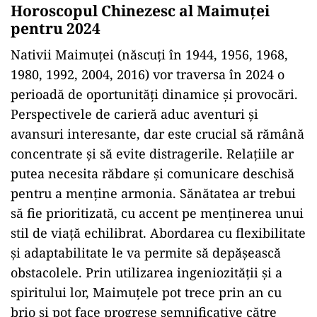
Horoscopul Chinezesc al Maimuței
pentru 2024
Nativii Maimuței (născuți în 1944, 1956, 1968,
1980, 1992, 2004, 2016) vor traversa în 2024 o
perioadă de oportunități dinamice și provocări.
Perspectivele de carieră aduc aventuri și
avansuri interesante, dar este crucial să rămână
concentrate și să evite distragerile. Relațiile ar
putea necesita răbdare și comunicare deschisă
pentru a menține armonia. Sănătatea ar trebui
să fie prioritizată, cu accent pe menținerea unui
stil de viață echilibrat. Abordarea cu flexibilitate
și adaptabilitate le va permite să depășească
obstacolele. Prin utilizarea ingeniozității și a
spiritului lor, Maimuțele pot trece prin an cu
brio și pot face progrese semnificative către