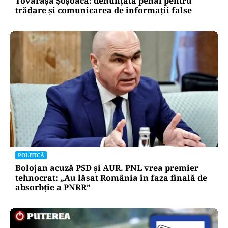
Tovarășa Șoșoacă: denunțată penal pentru
trădare și comunicarea de informații false
POLITICĂ
Bolojan acuză PSD și AUR. PNL vrea premier
tehnocrat: „Au lăsat România în faza finală de
absorbţie a PNRR”