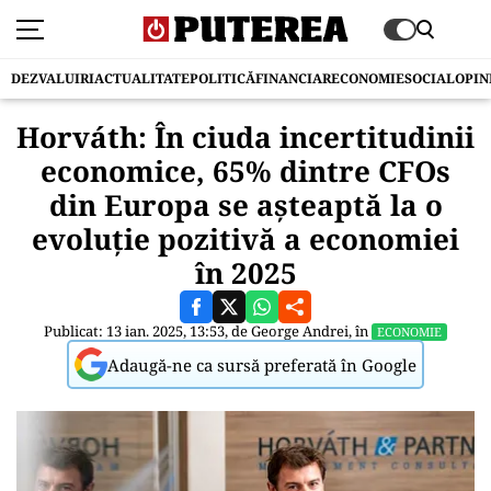
DEZVALUIRI
ACTUALITATE
POLITICĂ
FINANCIAR
ECONOMIE
SOCIAL
OPIN
Horváth: În ciuda incertitudinii
economice, 65% dintre CFOs
din Europa se așteaptă la o
evoluție pozitivă a economiei
în 2025
Publicat: 13 ian. 2025, 13:53, de
George Andrei
, în
ECONOMIE
Adaugă-ne ca sursă preferată în Google