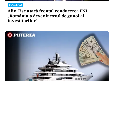
POLITICĂ
Alin Tișe atacă frontal conducerea PNL:
„România a devenit coșul de gunoi al
investitorilor”
INTERNAȚIONAL
Megayahtul Amadea, confiscat de americani de
la un oligarh rus, a fost scos la vânzare. Noul
proprietar a scos din conturi 187 de milioane de