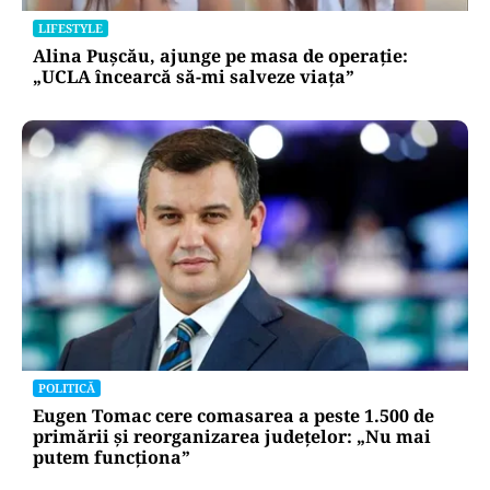
LIFESTYLE
Alina Pușcău, ajunge pe masa de operație:
„UCLA încearcă să-mi salveze viața”
POLITICĂ
Eugen Tomac cere comasarea a peste 1.500 de
primării și reorganizarea județelor: „Nu mai
putem funcționa”