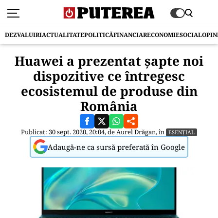
DEZVALUIRI
ACTUALITATE
POLITICĂ
FINANCIAR
ECONOMIE
SOCIAL
OPIN
Huawei a prezentat șapte noi
dispozitive ce întregesc
ecosistemul de produse din
România
Publicat: 30 sept. 2020, 20:04, de
Aurel Drăgan
, în
ESENȚIAL
Adaugă-ne ca sursă preferată în Google