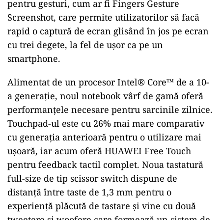
pentru gesturi, cum ar fi Fingers Gesture
Screenshot, care permite utilizatorilor să facă
rapid o captură de ecran glisând în jos pe ecran
cu trei degete, la fel de ușor ca pe un
smartphone.
Alimentat de un procesor Intel® Core™ de a 10-
a generație, noul notebook vârf de gamă oferă
performanțele necesare pentru sarcinile zilnice.
Touchpad-ul este cu 26% mai mare comparativ
cu generația anterioară pentru o utilizare mai
ușoară, iar acum oferă HUAWEI Free Touch
pentru feedback tactil complet. Noua tastatură
full-size de tip scissor switch dispune de
distanță între taste de 1,3 mm pentru o
experiență plăcută de tastare și vine cu două
tweetere și woofere care formează un sistem de