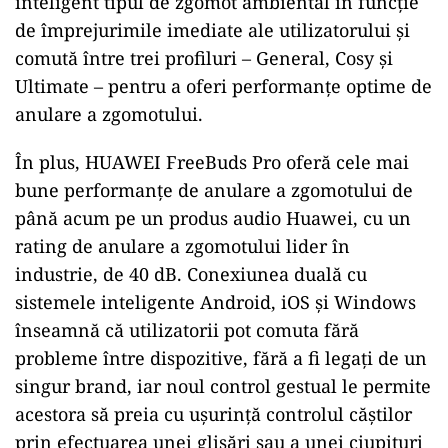
inteligent tipul de zgomot ambiental în funcție
de împrejurimile imediate ale utilizatorului și
comută între trei profiluri – General, Cosy și
Ultimate – pentru a oferi performanțe optime de
anulare a zgomotului.
În plus, HUAWEI FreeBuds Pro oferă cele mai
bune performanțe de anulare a zgomotului de
până acum pe un produs audio Huawei, cu un
rating de anulare a zgomotului lider în
industrie, de 40 dB. Conexiunea duală cu
sistemele inteligente Android, iOS și Windows
înseamnă că utilizatorii pot comuta fără
probleme între dispozitive, fără a fi legați de un
singur brand, iar noul control gestual le permite
acestora să preia cu ușurință controlul căștilor
prin efectuarea unei glisări sau a unei ciupituri