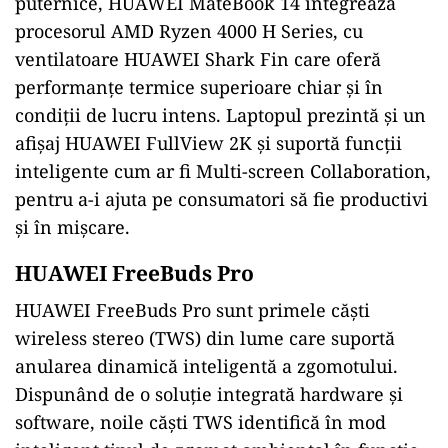
puternice, HUAWEI MateBook 14 integrează
procesorul AMD Ryzen 4000 H Series, cu
ventilatoare HUAWEI Shark Fin care oferă
performanțe termice superioare chiar și în
condiții de lucru intens. Laptopul prezintă și un
afișaj HUAWEI FullView 2K și suportă funcții
inteligente cum ar fi Multi-screen Collaboration,
pentru a-i ajuta pe consumatori să fie productivi
și în mișcare.
HUAWEI FreeBuds Pro
HUAWEI FreeBuds Pro sunt primele căști
wireless stereo (TWS) din lume care suportă
anularea dinamică inteligentă a zgomotului.
Dispunând de o soluție integrată hardware și
software, noile căști TWS identifică în mod