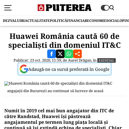
DEZVALUIRI
ACTUALITATE
POLITICĂ
FINANCIAR
ECONOMIE
SOCIAL
OPIN
Huawei România caută 60 de
specialiști din domeniul IT&C
Publicat: 23 oct. 2020, 11:59, de
Aurel Drăgan
, în
ESENȚIAL
Adaugă-ne ca sursă preferată în Google
angajații din București au continuat să lucreze de acasă
Numit în 2019 cel mai bun angajator din ITC de
către Randstad, Huawei îşi păstrează
angajamentul pe termen lung piaţa locală şi
continuă să își extindă echipa de specialiști. Chiar