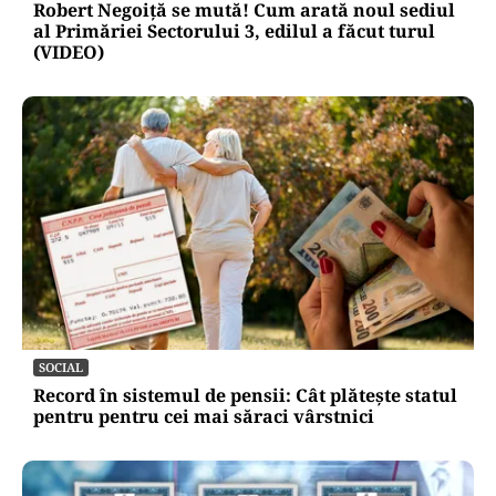
Robert Negoiță se mută! Cum arată noul sediul
al Primăriei Sectorului 3, edilul a făcut turul
(VIDEO)
SOCIAL
Record în sistemul de pensii: Cât plătește statul
pentru pentru cei mai săraci vârstnici