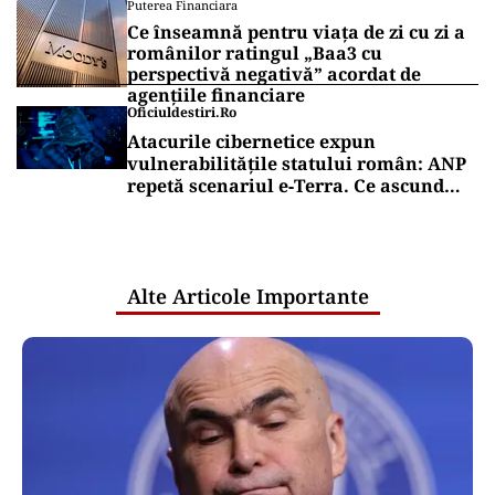
Puterea Financiara
Ce înseamnă pentru viața de zi cu zi a
românilor ratingul „Baa3 cu
perspectivă negativă” acordat de
agențiile financiare
Oficiuldestiri.ro
Atacurile cibernetice expun
vulnerabilitățile statului român: ANP
repetă scenariul e‑Terra. Ce ascund
comunicările oficiale și cine răspunde
pentru mentenanța IT a instituțiilor
publice
Alte Articole Importante