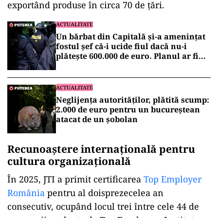
exportând produse în circa 70 de țări.
ACTUALITATE
Un bărbat din Capitală și-a amenințat
fostul șef că-i ucide fiul dacă nu-i
plătește 600.000 de euro. Planul ar fi
fost pregătit de doi ani
ACTUALITATE
Neglijența autorităților, plătită scump:
2.000 de euro pentru un bucureștean
atacat de un șobolan
Recunoaștere internațională pentru
cultura organizațională
În 2025, JTI a primit certificarea
Top Employer
România
pentru al doisprezecelea an
consecutiv, ocupând locul trei între cele 44 de