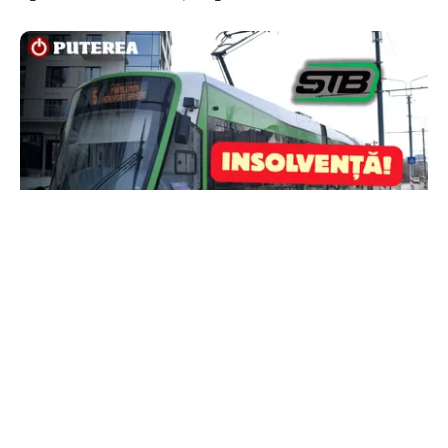
ACTUALITATE
STB a depus cererea de insolvență la Tribunalul
București
TOS
Politica Cookies
Protecția Datelor Personale
Despre Noi
Publicitate
Echipa