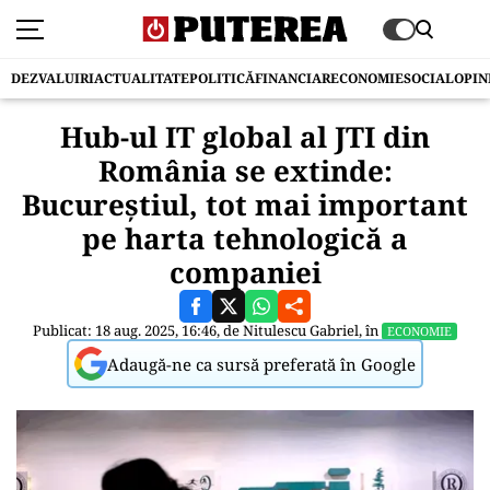
DEZVALUIRI
ACTUALITATE
POLITICĂ
FINANCIAR
ECONOMIE
SOCIAL
OPIN
Hub-ul IT global al JTI din
România se extinde:
Bucureștiul, tot mai important
pe harta tehnologică a
companiei
Publicat: 18 aug. 2025, 16:46, de
Nitulescu Gabriel
, în
ECONOMIE
Adaugă-ne ca sursă preferată în Google