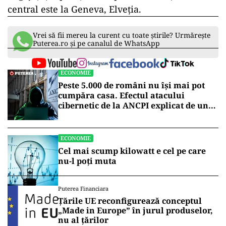
central este la Geneva, Elveția.
Vrei să fii mereu la curent cu toate știrile? Urmărește
Puterea.ro și pe canalul de WhatsApp
ECONOMIE
Peste 5.000 de români nu își mai pot
cumpăra casa. Efectul atacului
cibernetic de la ANCPI explicat de un
broker
ECONOMIE
Cel mai scump kilowatt e cel pe care
nu-l poți muta
Puterea Financiara
Țările UE reconfigurează conceptul
„Made in Europe” în jurul produselor,
nu al țărilor