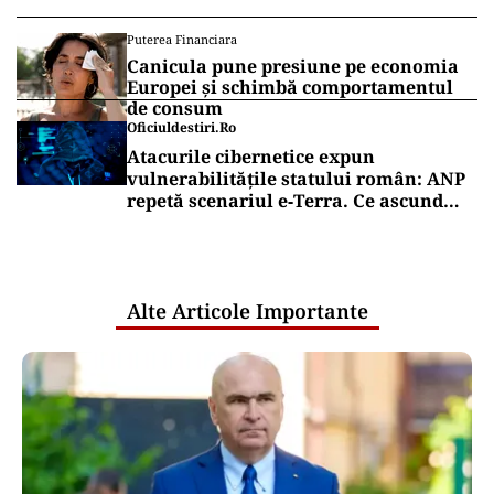
Puterea Financiara
Canicula pune presiune pe economia
Europei și schimbă comportamentul
de consum
Oficiuldestiri.ro
Atacurile cibernetice expun
vulnerabilitățile statului român: ANP
repetă scenariul e‑Terra. Ce ascund
comunicările oficiale și cine răspunde
pentru mentenanța IT a instituțiilor
publice
Alte Articole Importante