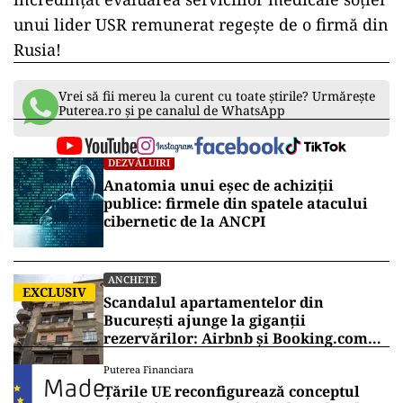
subordinea Guvernului și în coordonarea prim-
ministrului.
Totodată, ANMCS se ocupă să evalueze „
toate
categoriile de unități sanitare din punctul de
vedere al calității serviciilor de sănătate și al
siguranței pacientului
”, dar și „
să emită și să
retragă certificatul de acreditare a unităților
sanitare, în condițiile aprobate prin hotărârea
Colegiului director
”. Așadar, Ilie Bolojan a
încredințat evaluarea serviciilor medicale soției
unui lider USR remunerat regește de o firmă din
Rusia!
Vrei să fii mereu la curent cu toate știrile? Urmărește
Puterea.ro și pe canalul de WhatsApp