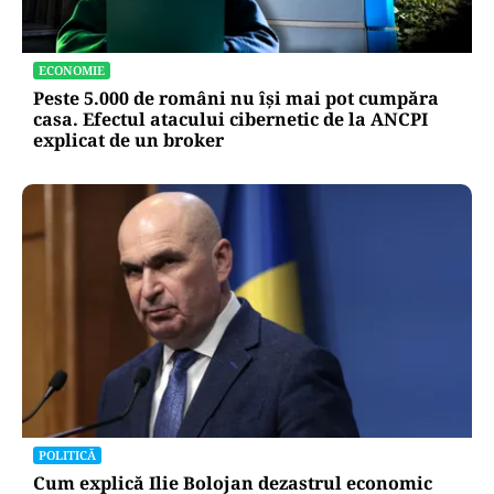
ACTUALITATE
Alertă majoră în Timiș! Populația, evacuată
după răsturnarea unui camion cu hipoclorit pe
DN68A
ECONOMIE
Peste 5.000 de români nu își mai pot cumpăra
casa. Efectul atacului cibernetic de la ANCPI
explicat de un broker