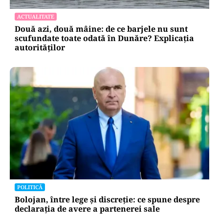
AUR și-a făcut site de suspendare. Deocamdată,
Nicușor Dan poate dormi liniștit
ACTUALITATE
Două azi, două mâine: de ce barjele nu sunt
scufundate toate odată în Dunăre? Explicația
autorităților