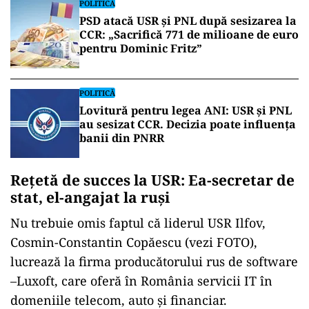
Sănătății. Aceasta este nimeni alta decât soția
președintelui USR Ilfov, Cosmin-Constantin
Copăescu, în prezent consilier județean USR la
Ilfov.
Noua șefă a ANMCS, Venera-Luminița Copăescu,
a ajuns, în 2022, consilier superior la Ministerul
Sănătății, în perioada în care ministru era
Alexandru Rafila, venind de la Spitalul Clinic de
Urgență Bagdasar-Arseni din București.
POLITICĂ
PSD atacă USR și PNL după sesizarea la
CCR: „Sacrifică 771 de milioane de euro
pentru Dominic Fritz”
POLITICĂ