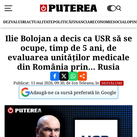
DEZVALUIRI
ACTUALITATE
POLITICĂ
FINANCIAR
ECONOMIE
SOCIAL
OPIN
Ilie Bolojan a decis ca USR să se
ocupe, timp de 5 ani, de
evaluarea unităților medicale
din România prin… Rusia
Publicat: 11 mai 2026, 09:30, de
Ion Teleanu
, în
DEZVĂLUIRI
Adaugă-ne ca sursă preferată în Google