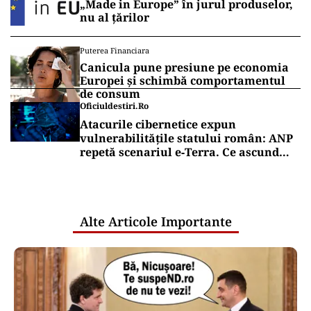
DEZVĂLUIRI
Anatomia unui eșec de achiziții
publice: firmele din spatele atacului
cibernetic de la ANCPI
ANCHETE
EXCLUSIV
Scandalul apartamentelor din
București ajunge la giganții
rezervărilor: Airbnb și Booking.com
anunță măsuri și cer respectarea legii
Puterea Financiara
Țările UE reconfigurează conceptul
„Made in Europe” în jurul produselor,
nu al țărilor
Puterea Financiara
Canicula pune presiune pe economia
Europei și schimbă comportamentul
de consum
Oficiuldestiri.ro