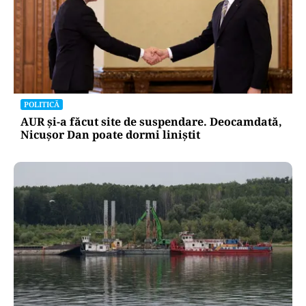
Atacurile cibernetice expun
vulnerabilitățile statului român: ANP
repetă scenariul e‑Terra. Ce ascund
comunicările oficiale și cine răspunde
pentru mentenanța IT a instituțiilor
publice
Alte Articole Importante
POLITICĂ