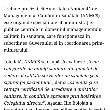
Lovitură pentru legea ANI: USR și PNL
au sesizat CCR. Decizia poate influența
banii din PNRR
Rețetă de succes la USR: Ea-secretar de
stat, el-angajat la ruși
Nu trebuie omis faptul că liderul USR Ilfov,
Cosmin-Constantin Copăescu (vezi FOTO),
lucrează la firma producătorului rus de software
–Luxoft, care oferă în România servicii IT în
domeniile telecom, auto și financiar.
Trebuie precizat că Autoritatea Națională de
Management al Calității în Sănătate (ANMCS)
este organ de specialitate al administrației
publice centrale în domeniul managementului
calității în sănătate, care funcționează în