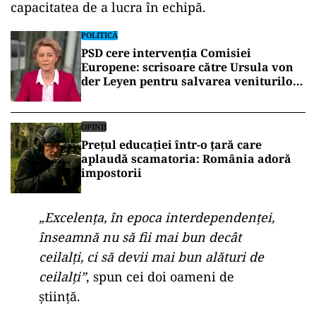
capacitatea de a lucra în echipă.
POLITICĂ
PSD cere intervenția Comisiei
Europene: scrisoare către Ursula von
der Leyen pentru salvarea veniturilor
profesorilor și angajaților din
sănătate
OPINII
Prețul educației într-o țară care
aplaudă scamatoria: România adoră
impostorii
„Excelența, în epoca interdependenței,
înseamnă nu să fii mai bun decât
ceilalți, ci să devii mai bun alături de
ceilalți”
, spun cei doi oameni de
știință.