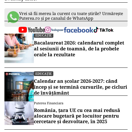
Vrei să fii mereu la curent cu toate știrile? Urmărește
Puterea.ro și pe canalul de WhatsApp
EDUCAȚIE
Bacalaureat 2026: calendarul complet
al sesiunii de toamnă, de la probele
orale la rezultate
EDUCAȚIE
Calendar an școlar 2026-2027: când
încep și se termină cursurile, pe cicluri
de învățământ
Puterea Financiara
România, țara UE cu cea mai redusă
alocare bugetară pe locuitor pentru
cercetare și dezvoltare, în 2025