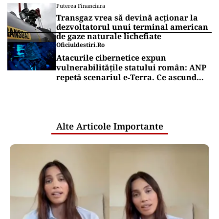
Puterea Financiara
Transgaz vrea să devină acționar la
dezvoltatorul unui terminal american
de gaze naturale lichefiate
Oficiuldestiri.ro
Atacurile cibernetice expun
vulnerabilitățile statului român: ANP
repetă scenariul e‑Terra. Ce ascund
comunicările oficiale și cine răspunde
pentru mentenanța IT a instituțiilor
publice
Alte Articole Importante