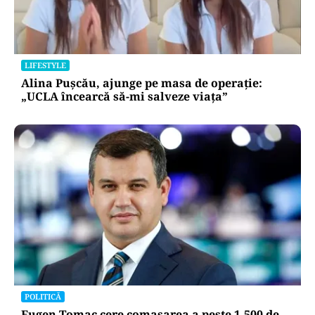
LIFESTYLE
Alina Pușcău, ajunge pe masa de operație:
„UCLA încearcă să-mi salveze viața”
POLITICĂ
Eugen Tomac cere comasarea a peste 1.500 de