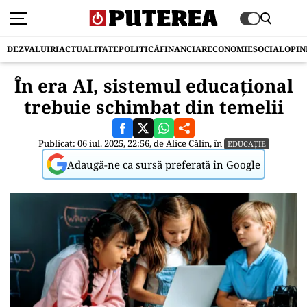
DEZVALUIRI
ACTUALITATE
POLITICĂ
FINANCIAR
ECONOMIE
SOCIAL
OPIN
În era AI, sistemul educațional
trebuie schimbat din temelii
Publicat: 06 iul. 2025, 22:56, de
Alice Călin
, în
EDUCAȚIE
Adaugă-ne ca sursă preferată în Google