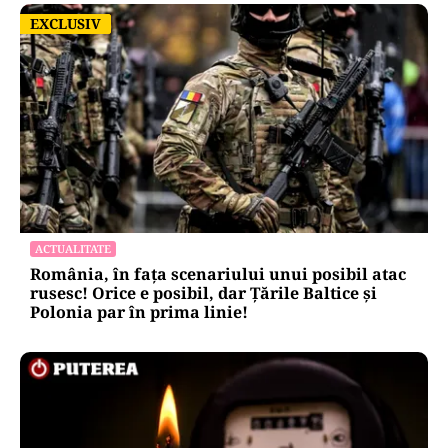
EXCLUSIV
EXCLUSIV
ACTUALITATE
România, în fața scenariului unui posibil atac
rusesc! Orice e posibil, dar Țările Baltice și
Polonia par în prima linie!