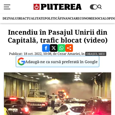
DEZVALUIRI
ACTUALITATE
POLITICĂ
FINANCIAR
ECONOMIE
SOCIAL
OPIN
Incendiu în Pasajul Unirii din
Capitală, trafic blocat (video)
Publicat: 18 oct. 2022, 10:08, de
Cezar Amariei
, în
ORAȘUL MEU
Adaugă-ne ca sursă preferată în Google