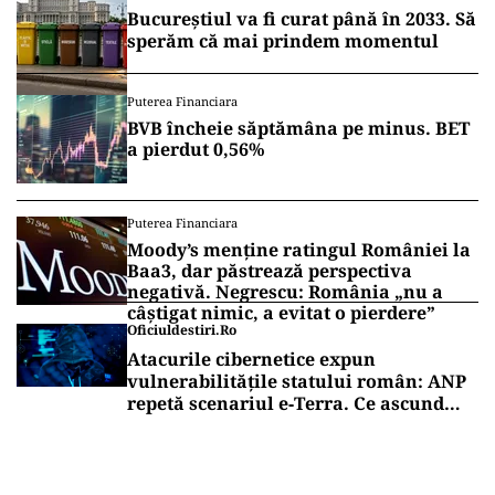
Bucureștiul va fi curat până în 2033. Să
sperăm că mai prindem momentul
Puterea Financiara
BVB încheie săptămâna pe minus. BET
a pierdut 0,56%
Puterea Financiara
Moody’s menține ratingul României la
Baa3, dar păstrează perspectiva
negativă. Negrescu: România „nu a
câștigat nimic, a evitat o pierdere”
Oficiuldestiri.ro
Atacurile cibernetice expun
vulnerabilitățile statului român: ANP
repetă scenariul e‑Terra. Ce ascund
comunicările oficiale și cine răspunde
pentru mentenanța IT a instituțiilor
publice