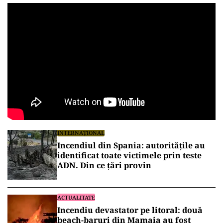
INTERNAȚIONAL
Incendiul din Spania: autoritățile au
identificat toate victimele prin teste
ADN. Din ce țări provin
ACTUALITATE
Incendiu devastator pe litoral: două
beach-baruri din Mamaia au fost