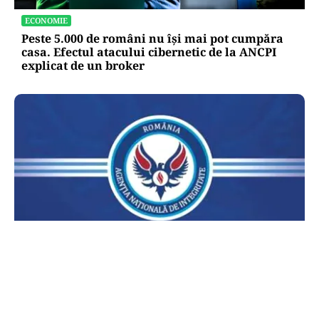
ECONOMIE
Peste 5.000 de români nu își mai pot cumpăra
casa. Efectul atacului cibernetic de la ANCPI
explicat de un broker
POLITICĂ
Lovitură pentru legea ANI: USR și PNL au
sesizat CCR. Decizia poate influența banii din
PNRR