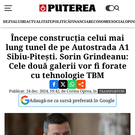
DEZVALUIRI
ACTUALITATE
POLITICĂ
FINANCIAR
ECONOMIE
SOCIAL
OPIN
Începe construcția celui mai
lung tunel de pe Autostrada A1
Sibiu-Pitești. Sorin Grindeanu:
Cele două galerii vor fi forate
cu tehnologie TBM
Publicat: 24 dec. 2024, 19:42, de
Corina Oprea
, în
TRANSPORTURI
Adaugă-ne ca sursă preferată în Google