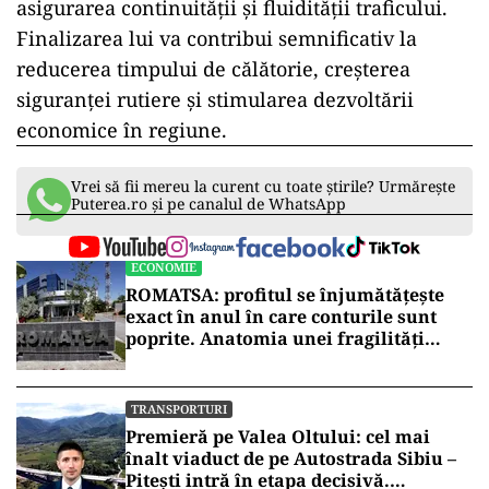
asigurarea continuității și fluidității traficului.
Finalizarea lui va contribui semnificativ la
reducerea timpului de călătorie, creșterea
siguranței rutiere și stimularea dezvoltării
economice în regiune.
Vrei să fii mereu la curent cu toate știrile? Urmărește
Puterea.ro și pe canalul de WhatsApp
ECONOMIE
ROMATSA: profitul se înjumătățește
exact în anul în care conturile sunt
poprite. Anatomia unei fragilități
anunțate
TRANSPORTURI
Premieră pe Valea Oltului: cel mai
înalt viaduct de pe Autostrada Sibiu –
Pitești intră în etapa decisivă.