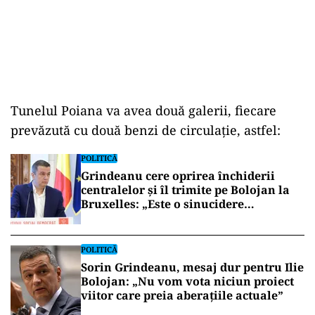
Tunelul Poiana va avea două galerii, fiecare
prevăzută cu două benzi de circulație, astfel:
POLITICĂ
Grindeanu cere oprirea închiderii
centralelor și îl trimite pe Bolojan la
Bruxelles: „Este o sinucidere
economică”
POLITICĂ
Sorin Grindeanu, mesaj dur pentru Ilie
Bolojan: „Nu vom vota niciun proiect
viitor care preia aberațiile actuale”