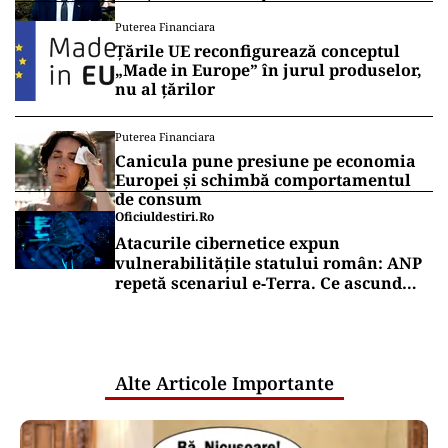
Secretarul de stat Horațiu Cosma
Puterea Financiara
anunță unde s-a ajuns cu lucrările
Țările UE reconfigurează conceptul
(VIDEO)
„Made in Europe” în jurul produselor,
nu al țărilor
Puterea Financiara
Canicula pune presiune pe economia
Europei și schimbă comportamentul
de consum
Oficiuldestiri.ro
Atacurile cibernetice expun
vulnerabilitățile statului român: ANP
repetă scenariul e‑Terra. Ce ascund
comunicările oficiale și cine răspunde
pentru mentenanța IT a instituțiilor
publice
Alte Articole Importante