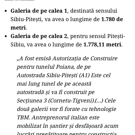
Galeria de pe calea 1
, destinată sensului
Sibiu-Pitești, va avea o lungime de
1.780 de
metri
.
Galeria de pe calea 2
, pentru sensul Pitești-
Sibiu, va avea o lungime de
1.778,11 metri
.
„A fost emisă Autorizaţia de Construire
pentru tunelul Poiana, de pe
Autostrada Sibiu-Piteşti (A1) Este cel
mai lung tunel de pe această
autostradă şi va fi construit pe
Secţiunea 3 (Cornetu-Tigveni).(…) Cele
două galerii vor fi forate cu tehnologie
TBM. Antreprenorul italian este
mobilizat în şantier şi desfăşoară acum
lucrări pregătitoare pentru construcţia