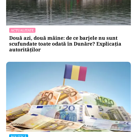
ACTUALITATE
Două azi, două mâine: de ce barjele nu sunt
scufundate toate odată în Dunăre? Explicația
autorităților
POLITICĂ