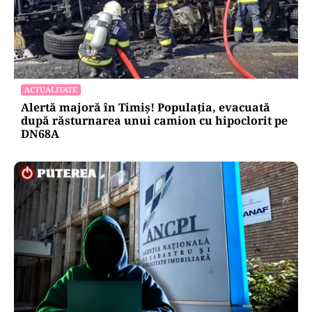
ACTUALITATE
Alertă majoră în Timiș! Populația, evacuată
după răsturnarea unui camion cu hipoclorit pe
DN68A