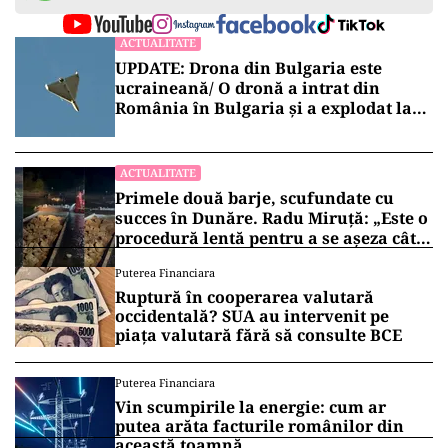
Poliția continuă cercetările pentru a stabili
circumstanțele exacte ale incidentului și pentru
a determina eventualele responsabilități legale
ale celor implicați. Stația de metrou Basarab și-a
reluat activitatea normală, însă evenimentul a
atras atenția asupra necesității unor măsuri mai
stricte de securitate și control în transportul
public din București.
Vrei să fii mereu la curent cu toate știrile? Urmărește
Puterea.ro și pe canalul de WhatsApp
ACTUALITATE
UPDATE: Drona din Bulgaria este
ucraineană/ O dronă a intrat din
România în Bulgaria şi a explodat la
100 de metri de graniţă