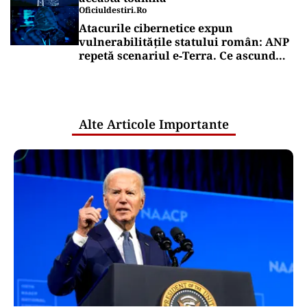
ACTUALITATE
Primele două barje, scufundate cu
succes în Dunăre. Radu Miruță: „Este o
procedură lentă pentru a se așeza cât
mai bine”
Puterea Financiara
Ruptură în cooperarea valutară
occidentală? SUA au intervenit pe
piața valutară fără să consulte BCE
Puterea Financiara
Vin scumpirile la energie: cum ar
putea arăta facturile românilor din
această toamnă
Oficiuldestiri.ro
Atacurile cibernetice expun
vulnerabilitățile statului român: ANP
repetă scenariul e‑Terra. Ce ascund
comunicările oficiale și cine răspunde
pentru mentenanța IT a instituțiilor
publice