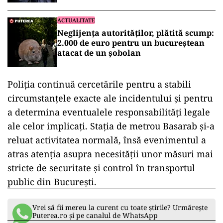
identificați doi bărbați, în vârstă de 22, respectiv
60 de ani, care au fost conduși la sediul
subunității. Precizăm faptul că în timpul
evenimentului bărbatul în vârstă de 60 de ani ar
fi folosit un spray iritant-lacrimogen, care a fost
ridicat de polițiști,”
a declarat Poliția Capitalei.
ACTUALITATE
Un bărbat din Capitală și-a amenințat
fostul șef că-i ucide fiul dacă nu-i
plătește 600.000 de euro. Planul ar fi
fost pregătit de doi ani
ACTUALITATE
Neglijența autorităților, plătită scump:
2.000 de euro pentru un bucureștean
atacat de un șobolan