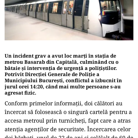
Un incident grav a avut loc marți în stația de
metrou Basarab din Capitală, culminând cu o
bătaie și intervenția de urgență a polițiștilor.
Potrivit Direcției Generale de Poliție a
Municipiului București, conflictul a izbucnit în
jurul orei 14:20, când mai multe persoane s-au
agresat fizic.
Conform primelor informații, doi călători au
încercat să folosească o singură cartelă pentru a
accesa metroul prin turnicheți, fapt care a atras
atenția agenților de securitate. Încercarea celor
doi bărbați, unul de 22 de ani și celălalt de 60 de