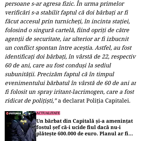
ad
„Astăzi, 9 iulie 2024, în jurul orei 14:20, Direcția
Generală de Poliție a Municipiului București –
Brigada de Poliție pentru Transportul Public, a
fost sesizată cu privire la faptul că, în stația de
metrou Basarab, din Sectorul 1, mai multe
persoane s-ar agresa fizic. În urma primelor
verificări s-a stabilit faptul că doi bărbați ar fi
făcut accesul prin turnicheți, în incinta stației,
folosind o singură cartelă, fiind opriți de către
agenții de securitate, iar ulterior ar fi izbucnit
un conflict spontan între aceștia. Astfel, au fost