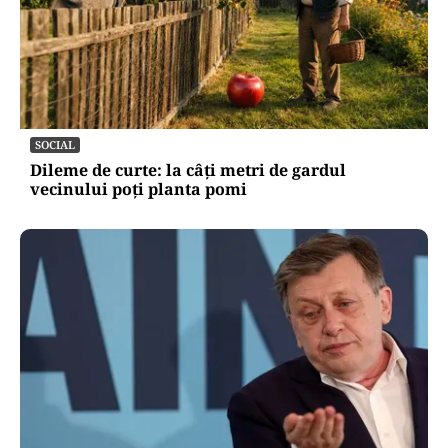
POLITICĂ
Băsescu îi taxează pe Bolojan și Nicușor Dan:
„A avut grijă să se vadă că a luat o carte de la
anticariat”
SOCIAL