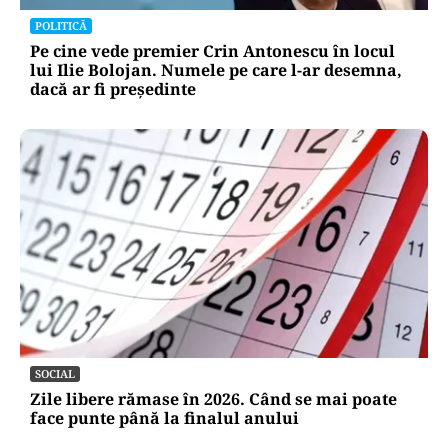
Dileme de curte: la câți metri de gardul
vecinului poți planta pomi
POLITICĂ
Pe cine vede premier Crin Antonescu în locul
lui Ilie Bolojan. Numele pe care l-ar desemna,
dacă ar fi președinte