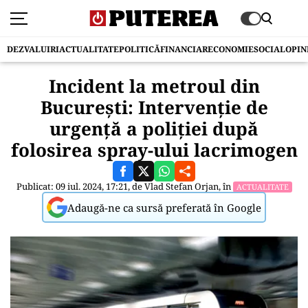
DEZVALUIRI
ACTUALITATE
POLITICĂ
FINANCIAR
ECONOMIE
SOCIAL
OPIN
Incident la metroul din
București: Intervenție de
urgență a poliției după
folosirea spray-ului lacrimogen
Publicat: 09 iul. 2024, 17:21, de
Vlad Stefan Orjan
, în
ACTUALITATE
Adaugă-ne ca sursă preferată în Google