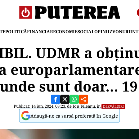
TE
POLITICĂ
FINANCIAR
ECONOMIE
SOCIAL
OPINII
ZVONURI
IN
BIL. UDMR a obținu
la europarlamentare
unde sunt doar… 19
Publicat: 14 iun. 2024, 08:23, de
Ion Teleanu
, în
DEZVĂLUIRI
Adaugă-ne ca sursă preferată în Google