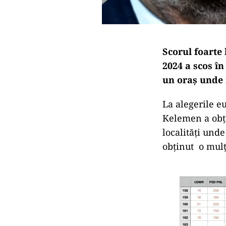
Scorul foarte
2024 a scos în
un oraș unde 
La alegerile 
Kelemen a obți
localități und
obținut o mulț