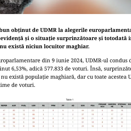
 bun obținut de UDMR la alegerile europarlamenta
 evidență și o situație surprinzătoare și totodată i
nu există niciun locuitor maghiar.
europarlamentare din 9 iunie 2024, UDMR-ul condus
nut 6,53%, adică 577.833 de voturi. Însă, surprinzăto
e nu există populație maghiară, dar cu toate acestea
ime de voturi.