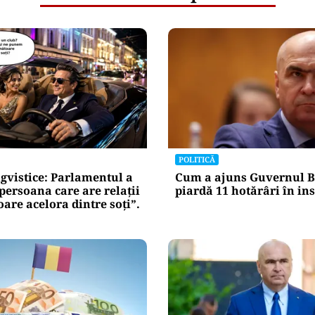
POLITICĂ
gvistice: Parlamentul a
Cum a ajuns Guvernul B
„persoana care are relații
piardă 11 hotărâri în in
re acelora dintre soți”.