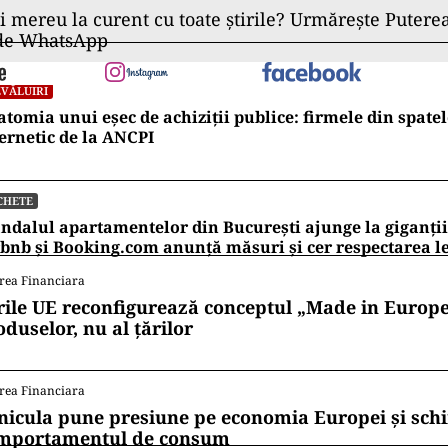
ii mereu la curent cu toate știrile? Urmărește Puterea
 de WhatsApp
VĂLUIRI
tomia unui eșec de achiziții publice: firmele din spatel
ernetic de la ANCPI
CHETE
ndalul apartamentelor din București ajunge la giganții
bnb și Booking.com anunță măsuri și cer respectarea le
rea Financiara
rile UE reconfigurează conceptul „Made in Europe
oduselor, nu al țărilor
rea Financiara
nicula pune presiune pe economia Europei și sc
mportamentul de consum