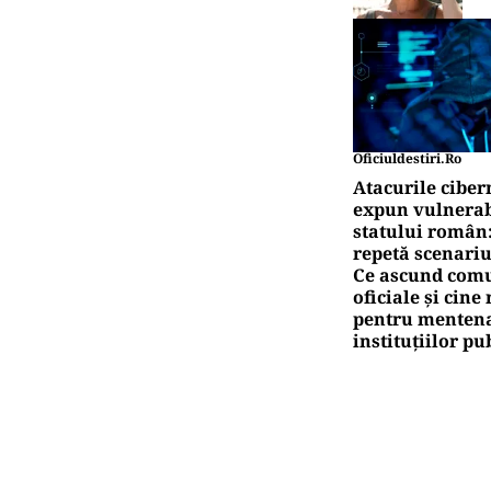
Oficiuldestiri.ro
Atacurile ciber
expun vulnerabi
statului român
repetă scenariu
Ce ascund comu
oficiale și cin
pentru mentena
instituțiilor pu