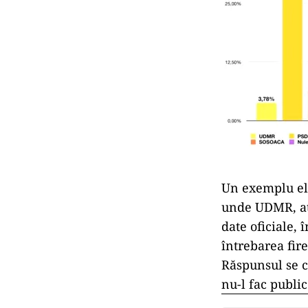
Un exemplu el
unde UDMR, ate
date oficiale,
întrebarea fir
Răspunsul se ca
nu-l fac public