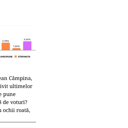
vean Câmpina,
ivit ultimelor
Se pune
8 de voturi?
u ochii roată,