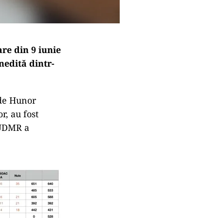
re din 9 iunie
nedită dintr-
 de Hunor
r, au fost
 UDMR a