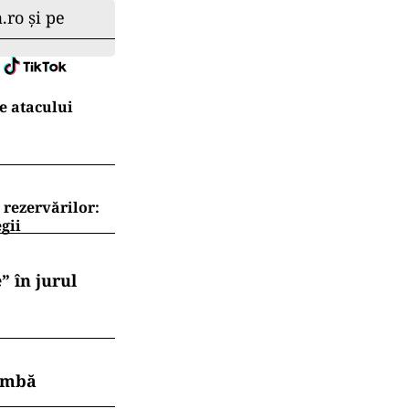
.ro și pe
e atacului
 rezervărilor:
gii
” în jurul
himbă