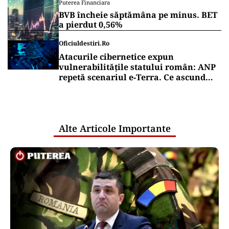
de milioane de euro cheltuiți, ne
informează Țuțuianu
ALEGERI
Harta detaliată a votului pentru
Primăria Capitalei arată victoria clară
a lui Ciprian Ciucu și surpriza produsă
de Anca Alexandrescu
Puterea Financiara
Impactul economic al verii infernale
europene: căldura extremă începe să
lovească direct economia
Puterea Financiara
BVB încheie săptămâna pe minus. BET
a pierdut 0,56%
Oficiuldestiri.ro
Atacurile cibernetice expun
vulnerabilitățile statului român: ANP
repetă scenariul e‑Terra. Ce ascund