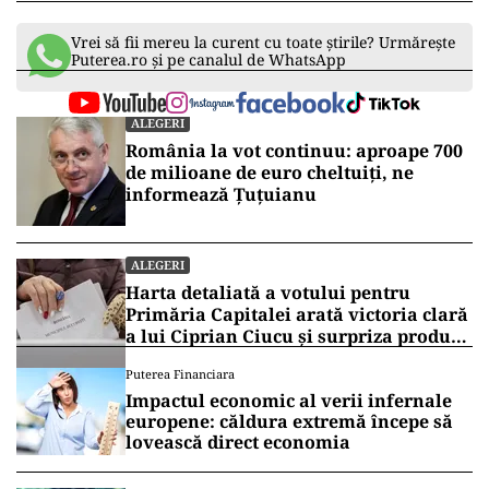
comenzilor noi a fost cea mai rapidă
înregistrată, deoarece recomandările clienților
au atras noi clienți.
Datele PMI pentru al doilea trimestru din 2024
arată că industria prelucrătoare va contribui
pozitiv la creșterea PIB, judecând după evoluția
PMI din primele două luni ale trimestrului.
Industria prelucrătoare reprezintă între 15% și
20% din valoarea adăugată brută anuală în
România.
Vrei să fii mereu la curent cu toate știrile? Urmărește
Puterea.ro și pe canalul de WhatsApp
ALEGERI
România la vot continuu: aproape 700