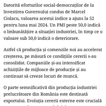
Indicatorul PMI reflectă încrederea managerilor
de companii în evoluția economică din
sectoarele de producție și servicii și este derivat
din indicatorii privind comenzile noi, producţia,
ocuparea forţei de muncă, termenele de livrare
ale furnizorilor şi stocurile de achiziţii.
Datorită eforturilor social-democraților de la
învestirea Guvernului condus de Marcel
Ciolacu, valoarea acestui indice a ajuns la 52
pentru luna mai 2024. Un PMI peste 50,0 indică
o îmbunătățire a situației industriei, în timp ce o