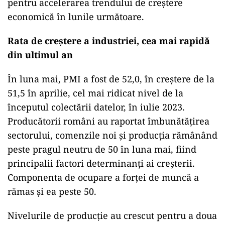
valoare sub 50,0 indică o deteriorare.
Astfel că producția și comenzile noi au accelerat
creșterea, pe măsură ce condițiile cererii s-au
consolidat. Companiile și-au intensificat
achizițiile de mijloace de producție și au
continuat să creeze locuri de muncă.
O parte semnificativă din producția industriei
prelucrătoare din România este destinată
exportului. Evoluția cererii externe este crucială
pentru accelerarea trendului de creștere
economică în lunile următoare.
Rata de creștere a industriei, cea mai rapidă
din ultimul an