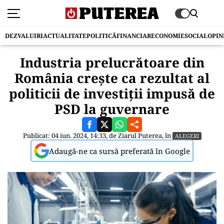
DEZVALUIRI
ACTUALITATE
POLITICĂ
FINANCIAR
ECONOMIE
SOCIAL
OPIN
Industria prelucrătoare din
România crește ca rezultat al
politicii de investiții impusă de
PSD la guvernare
Publicat: 04 iun. 2024, 14:33, de
Ziarul Puterea
, în
ALEGERI
Adaugă-ne ca sursă preferată în Google