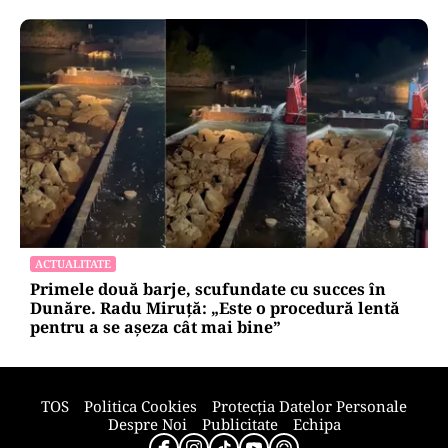
INTERNAȚIONAL
Cuba, prinsă în menghină. Marco Rubio
avertizează Havana că nu mai există nicio
„supapă de scăpare”