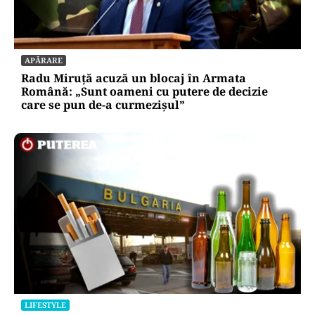
comunicările oficiale și cine răspunde
pentru mentenanța IT a instituțiilor
publice
Alte Articole Importante
APĂRARE
Radu Miruță acuză un blocaj în Armata
Română: „Sunt oameni cu putere de decizie
care se pun de-a curmezișul”