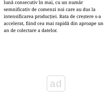
În luna mai, PMI a fost de 52,0, în creștere de la
51,5 în aprilie, cel mai ridicat nivel de la
începutul colectării datelor, în iulie 2023.
Producătorii români au raportat îmbunătățirea
sectorului, comenzile noi și producția rămânând
peste pragul neutru de 50 în luna mai, fiind
principalii factori determinanți ai creșterii.
Componenta de ocupare a forței de muncă a
rămas și ea peste 50.
Nivelurile de producție au crescut pentru a doua
lună consecutiv în mai, cu un număr
semnificativ de comenzi noi care au dus la
intensificarea producției. Rata de creștere s-a
accelerat, fiind cea mai rapidă din aproape un
an de colectare a datelor.