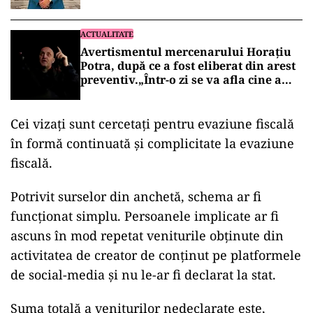
brățara electronică
ACTUALITATE
Avertismentul mercenarului Horațiu
Potra, după ce a fost eliberat din arest
preventiv.„Într-o zi se va afla cine a
anulat alegerile din România”
Cei vizați sunt cercetați pentru evaziune fiscală
în formă continuată și complicitate la evaziune
fiscală.
Potrivit surselor din anchetă, schema ar fi
funcționat simplu. Persoanele implicate ar fi
ascuns în mod repetat veniturile obținute din
activitatea de creator de conținut pe platformele
de social-media și nu le-ar fi declarat la stat.
Suma totală a veniturilor nedeclarate este,