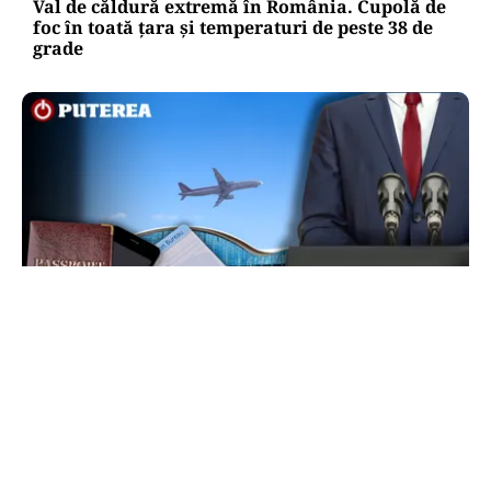
Val de căldură extremă în România. Cupolă de
foc în toată țara și temperaturi de peste 38 de
grade
INTERNAȚIONAL
Cel mai bătrân președinte din lume a plecat în
concediu și a uitat să se întoarcă. Are 93 de ani