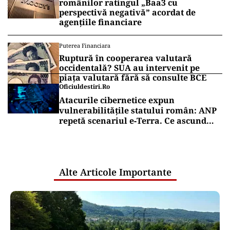
românilor ratingul „Baa3 cu
perspectivă negativă” acordat de
agențiile financiare
Puterea Financiara
Ruptură în cooperarea valutară
occidentală? SUA au intervenit pe
piața valutară fără să consulte BCE
Oficiuldestiri.ro
Atacurile cibernetice expun
vulnerabilitățile statului român: ANP
repetă scenariul e‑Terra. Ce ascund
comunicările oficiale și cine răspunde
pentru mentenanța IT a instituțiilor
publice
Alte Articole Importante